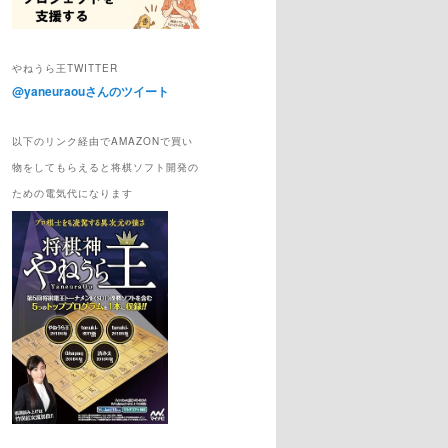
やねうら王TWITTER
@yaneuraouさんのツイート
以下のリンク経由でAMAZONで買い
物をしてもらえると将棋ソフト開発の
ための電気代になります