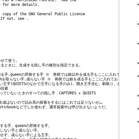
S FOR A PARTICULAR PURPOSE.  See the
e for more details.
a copy of the GNU General Public License
 If not, see 
.
合わせて使う。
生成するときに、生成する指し手の種別を指定できる。
URES,			// 駒を捕る手,queenの昇格する手 ※　将棋では銀以外を成る手もここに入れておくか。
UIETS,				// 駒を取らない手,成らない手 ※　将棋では銀を成る手もここに入れておくか。
駒を取らない王手(QUIETSのなかで王手になる手のみ)。開き王手含む。駒取り、成りは含ま
// 王手の回避
かかっていないときのすべての指し手　CAPTURES + QUIETS
の生成はないので詰み系の探索をするにはこれでは足りないが…。
。rootやbookなどでしか使わず、通常探索中は呼び出さないようだ。
する手、queenの昇格する手。
獲しない手と成らない手。
獲せず、成らない手による王手。