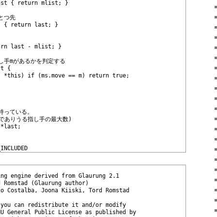
nst { return mlist; }
とつ先
t { return last; }
urn last - mlist; }
指し手mがあるかを判定する
st {
: *this) if (ms.move == m) return true;
で持っている。
(1局面でありうる指し手の最大数)
 *last;
_INCLUDED
ing engine derived from Glaurung 2.1
d Romstad (Glaurung author)
co Costalba, Joona Kiiski, Tord Romstad
 you can redistribute it and/or modify
NU General Public License as published by