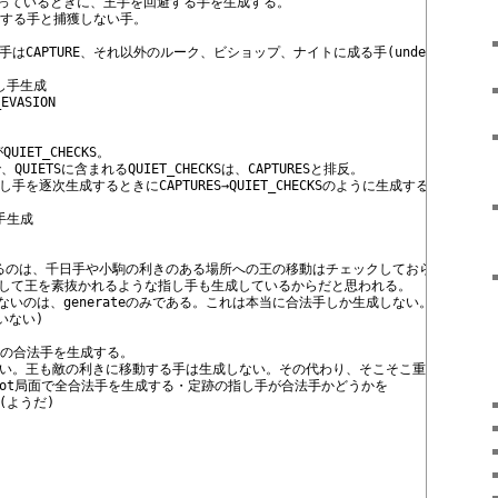
かかっているときに、王手を回避する手を生成する。
獲する手と捕獲しない手。
CAPTURE、それ以外のルーク、ビショップ、ナイトに成る手(under promote
し手生成
_EVASION
IET_CHECKS。
で、QUIETSに含まれるQUIET_CHECKSは、CAPTURESと排反。
を逐次生成するときにCAPTURES→QUIET_CHECKSのように生成するのに使う。
手生成
てあるのは、千日手や小駒の利きのある場所への王の移動はチェックしておらず、
動かして王を素抜かれるような指し手も生成しているからだと思われる。
ないのは、generate
のみである。これは本当に合法手しか生成しない。
いない)
ての合法手を生成する。
ない。王も敵の利きに移動する手は生成しない。その代わり、そこそこ重い。
oot局面で全合法手を生成する・定跡の指し手が合法手かどうかを
(ようだ)