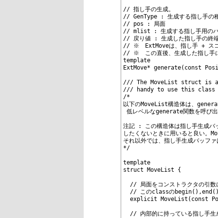
73
74
// 指し手の生成。
75
// GenType : 生成する指し手の
76
// pos : 局面
77
// mlist : 生成する指し手
78
// 戻り値 : 生成した指し手の終
79
// ※　ExtMoveは、指し手 + 
80
// ※　この直後、生成した指し手
81
template
82
ExtMove* generate(const Pos
83
84
/// The MoveList struct is 
85
/// handy to use this class
86
/*
87
以下のMoveList構造体は、gene
88
 低レベルなgenerate関数を呼
89
90
注記 : この構造体は指し手生成
91
したくないときに用いると良い。Move
92
それ以外では、指し手生成バッファ
93
*/
94
95
template
96
struct MoveList {
97
98
  // 局面をコンストラクタの引
99
  // このclassのbegin(),
100
  explicit MoveList(const P
101
102
  // 内部的に持っている指し手