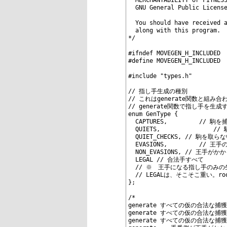
13
  MERCHANTABILITY or FITNES
14
  GNU General Public Licens
15
16
  You should have received 
17
  along with this program. 
18
*/
19
20
#ifndef MOVEGEN_H_INCLUDED
21
#define MOVEGEN_H_INCLUDED
22
23
#include "types.h"
24
25
// 指し手生成の種別
26
// これはgenerate関数と組み
27
// generate関数で指し手を
28
enum GenType {
29
  CAPT
30
  Q
31
  QUIET_CHECKS, // 
32
  EVASIONS,			
33
  NON_EVASIONS, // 王手が
34
  LEGAL // 合法手すべて
35
  // ※　王手になる指し手のみ
36
  // LEGALは、そこそこ重い
37
};
38
39
/*
40
generate
 すべての仮の合法な捕獲
41
generate
 すべての仮の合法な捕
42
generate
 すべての仮の合法な捕