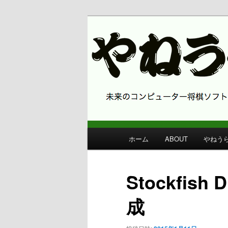
コンピューター将棋 やねうら王
やねうら王 
メ
ホーム
ABOUT
やねう
メ
イ
ン
イ
メ
Stockfish
ニ
ン
ュ
成
ー
コ