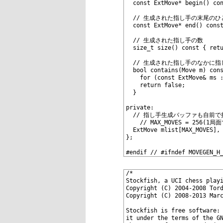
103
  const ExtMove* begin() co
104
105
  // 生成された指し手の末尾のひ
106
  const ExtMove* end() cons
107
108
  // 生成された指し手の数
109
  size_t size() const { ret
110
111
  // 生成された指し手のなかに
112
  bool contains(Move m) con
113
    for (const ExtMove& ms 
114
    return false;
115
  }
116
117
private:
118
  // 指し手生成バッファも自前
119
	// MAX_MOVES = 256
120
  ExtMove mlist[MAX_MOVES],
121
};
122
123
#endif // #ifndef MOVEGEN_H
1
/*
2
Stockfish, a UCI chess play
3
Copyright (C) 2004-2008 Tor
4
Copyright (C) 2008-2013 Mar
5
6
Stockfish is free software:
7
it under the terms of the G