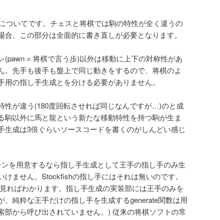
手生成についてです。チェスと将棋では駒の特性が全く違うの
場合、この部分は全面的に書き直しが必要となります。
pawn = 将棋で言う歩)以外は移動に上下の対称性があ
ん。先手も後手も盤上で同じ動きをするので、将棋のよ
手用の指し手生成とを分ける必要がありません。
性が違う(180度回転させれば同じなんですが…)のと成
る駒以外に馬と龍という新たな移動特性を持つ駒が生ま
手生成は3倍ぐらいソースコードを書くのがしんどい感じ
チンを用意するなら指し手生成として王手の指し手のみ生
ません。Stockfishの指し手にはそれは無いのです。
peを見ればわかります。指し手生成の実装部には王手のみを
、純粋な王手だけの指し手を生成するgenerate関数は用
索部から呼び出されていません。) 従来の将棋ソフトの常