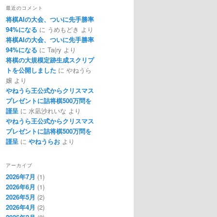
最近のコメント
将棋AIの大会、ついに先手勝率
)はQUIETSに分類される
94%になる
に
うめもどき
より
将棋AIの大会、ついに先手勝率
94%になる
に
Ta(ry
より
将棋の大規模定跡生成スクリプ
トを公開しました
に
やねうら
嬢
より
やねうら王公式からクリスマス
プレゼントに詰将棋500万問を
謹呈
に
水凪沙れいな
より
やねうら王公式からクリスマス
プレゼントに詰将棋500万問を
謹呈
に
やねうらお
より
アーカイブ
2026年7月
(1)
2026年6月
(1)
2026年5月
(2)
2026年4月
(2)