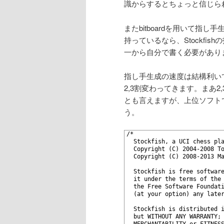
識からするとちょっと信じら
またbitboardを用いて指し手
持っているなら、Stockfi
一から自分で書く必要があり
指し手生成の速度は結構利い
2,3割変わってきます。まあ
とも言えますが、上位ソフト
う。
1
/*
2
  Stockfish, a UCI chess pl
3
  Copyright (C) 2004-2008 T
4
  Copyright (C) 2008-2013 M
5
6
  Stockfish is free softwar
7
  it under the terms of the
8
  the Free Software Foundat
9
  (at your option) any late
10
11
  Stockfish is distributed 
12
  but WITHOUT ANY WARRANTY;