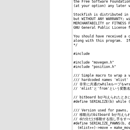
8
the Free Software Foundatio
9
(at your option) any later 
10
11
Stockfish is distributed in
12
but WITHOUT ANY WARRANTY; w
13
MERCHANTABILITY or FITNESS 
14
GNU General Public License 
15
16
You should have received a 
17
along with this program.  I
18
*/
19
20
#include 
21
22
#include "movegen.h"
23
#include "position.h"
24
25
/// Simple macro to wrap a 
26
/// hardcoded names 'mlist'
27
// 非常に共通のwhileループを
28
// 'mlist'と'from'という
29
30
// bitboard bが与えられ
31
#define SERIALIZE(b) while 
32
33
/// Version used for pawns,
34
// 移動元のbitboard bが
35
// dの分だけ移動する指し手をす
36
#define SERIALIZE_PAWNS(b, 
37
  (mlist++)->move = make_mo