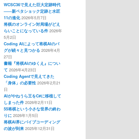
WCSC36で見えた巨大定跡時代
――新ペタショック定跡と水匠
11の進化
2026年5月7日
将棋のオンライン対局場がどえ
らいことになっている件
2026年
5月2日
Coding AIによって将棋AIのバ
グが続々と見つかる
2026年4月
27日
書籍『将棋AIのゆくえ』につい
て
2026年4月23日
Coding Agentで見えてきた
「身体」の必要性
2026年2月21
ない。
日
AIがやねうら王をC#に移植して
しまった件
2026年2月11日
55将棋という小さな世界の終わ
りに
2026年1月5日
将棋AI界にバイブコーディング
の波が到来
2025年12月31日