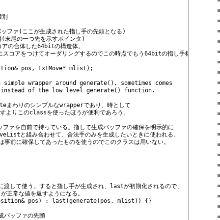
種別
用のバッファ(ここが生成された指し手の先頭となる)
端(末尾の一つ先を示すポインタ)
スコアの合体した64bitの構造体。
にスコアをつけてオーダリングするのでこの時点でもう64bitの指し手構造体に指
ition& pos, ExtMove* mlist);
a simple wrapper around generate(), sometimes comes
 instead of the low level generate() function.
rateまわりのシンプルなwrapperであり、時として
び出すよりこのclassを使ったほうが便利であろう。
バッファを自前で持っている。指して生成バッファの確保を明示的に
List
と組み合わせて、合法手のみを生成したいときに使われる。
は事前に確保してあったものを使うのでこのクラスは用いない。
数に渡して使う。すると指し手が生成され、lastが初期化されるので、
end()が正常な値を返すようになる。
osition& pos) : last(generate
(pos, mlist)) {}
生成バッファの先頭