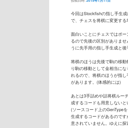
投稿日時:
2015年1月11日
ン
今回はStockfishの指し
で、チェスを将棋に変更する
テ
面白いことにチェスではポーン(
ン
るので先後の区別がありませ
うに先手用の指し手生成と後
ツ
将棋のほうは先後で駒の移動特
へ
り駒の移動として金相当にな
れるので、将棋のほうが指し
移
があります。(体感的には)
動
あとは3手詰めや詰将棋ルー
成するコードも用意しないといけ
(ソースコード上のGenTy
生成するコードがあるのですが
意されていません。ゆえに探