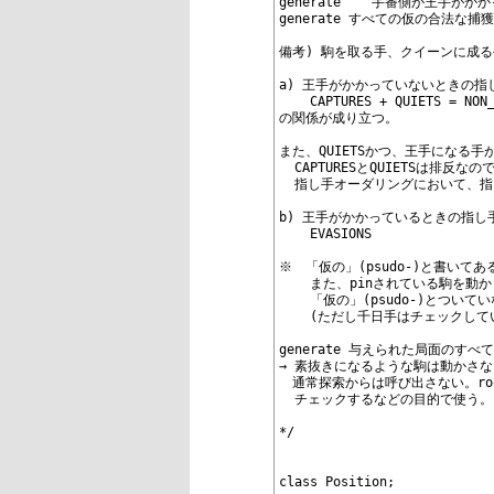
43
generate
 	手番側が王手が
44
generate
 すべての仮の合法な捕
45
46
備考) 駒を取る手、クイーンに成る手は
47
48
a) 王手がかかっていないときの指
49
	CAPTURES + QUIETS = NON
50
の関係が成り立つ。
51
52
また、QUIETSかつ、王手になる手がQU
53
  CAPTURESとQUIETSは排反なの
54
  指し手オーダリングにおいて、指し手
55
56
b) 王手がかかっているときの指し
57
	EVASIONS
58
59
※　「仮の」(psudo-)と書い
60
	また、pinされている駒を
61
	「仮の」(psudo-)とついてい
62
	(ただし千日手はチェックして
63
64
generate
 与えられた局面のすべ
65
→ 素抜きになるような駒は動かさ
66
　通常探索からは呼び出さない。r
67
  チェックするなどの目的で使う。
68
69
*/
70
71
72
class Position;