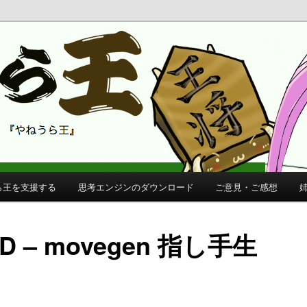
 公式サイト
公式サイト
ら王を支援する
思考エンジンのダウンロード
ご意見・ご感想
 DD – movegen 指し手生