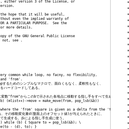
n, either version 3 of the License, or
version.
 the hope that it will be useful,
ithout even the implied warranty of
FOR A PARTICULAR PURPOSE.  See the
for more details.
copy of the GNU General Public License
f not, see 
.
very common while loop, no facny, no flexibility,
 and 'from'.
wrapするためのシンプルなマクロで、面白くもなく、柔軟性もなく、
変数名をハードコードしてある。
たときに変数"from"からこのbで示された各地点に移動する指し手をすべて生成するマク
(b) (mlist++)->move = make_move(from, pop_lsb(&b))
 where the 'from' square is given as a delta from the 'to' squar
与えられ、その移動変化量d(盤面上のオフセット値)が与えられたときに、
べて生成する。歩による指し手生成に使う。
d) while (b) { Square to = pop_lsb(&b); \
ve(to - (d), to); }