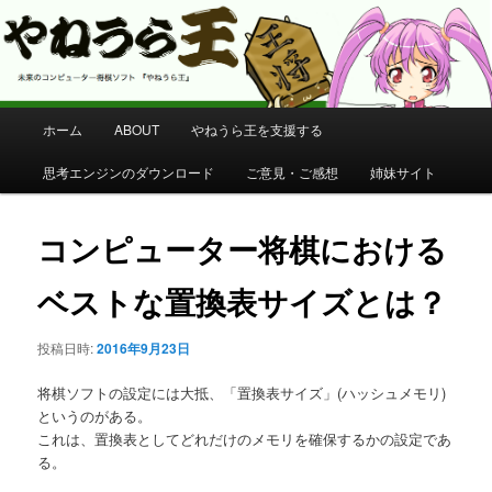
コンピューター将棋 やねうら王 公式サイト
やねうら王 公式サイト
メ
ホーム
ABOUT
やねうら王を支援する
メ
イ
ン
思考エンジンのダウンロード
ご意見・ご感想
姉妹サイト
イ
メ
ニ
ン
ュ
コンピューター将棋における
ー
コ
ベストな置換表サイズとは？
ン
投稿日時:
2016年9月23日
テ
将棋ソフトの設定には大抵、「置換表サイズ」(ハッシュメモリ)
ン
というのがある。
これは、置換表としてどれだけのメモリを確保するかの設定であ
る。
ツ