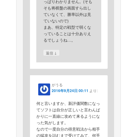
っぱりわかりません。(そも
そも将棋盤の画面すら出し
ていなくて、勝率以外は見
ていないので)
まあ、特定の戦型で弱くな
っていることは十分ありえ
るでしょうね…。
↓
返信
がうる
2016年9月24日 00:11
より:
何と言いますか、新評価関数になっ
てソフトは自分が正しいと言わんば
かりに一直線に攻めて来るようにな
った気がします。
なので一度自分の得意戦法から相手
の猛攻を詰むまで受けてみて、何手