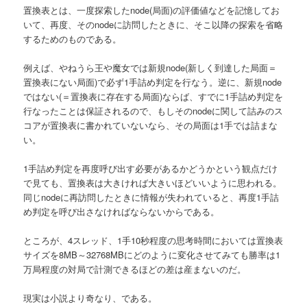
置換表とは、一度探索したnode(局面)の評価値などを記憶してお
へ
いて、再度、そのnodeに訪問したときに、そこ以降の探索を省略
するためのものである。
移
例えば、やねうら王や魔女では新規node(新しく到達した局面＝
動
置換表にない局面)で必ず1手詰め判定を行なう。逆に、新規node
ではない(＝置換表に存在する局面)ならば、すでに1手詰め判定を
行なったことは保証されるので、もしそのnodeに関して詰みのス
コアが置換表に書かれていないなら、その局面は1手では詰まな
い。
1手詰め判定を再度呼び出す必要があるかどうかという観点だけ
で見ても、置換表は大きければ大きいほどいいように思われる。
同じnodeに再訪問したときに情報が失われていると、再度1手詰
め判定を呼び出さなければならないからである。
ところが、4スレッド、1手10秒程度の思考時間においては置換表
サイズを8MB～32768MBにどのように変化させてみても勝率は1
万局程度の対局で計測できるほどの差は産まないのだ。
現実は小説より奇なり、である。