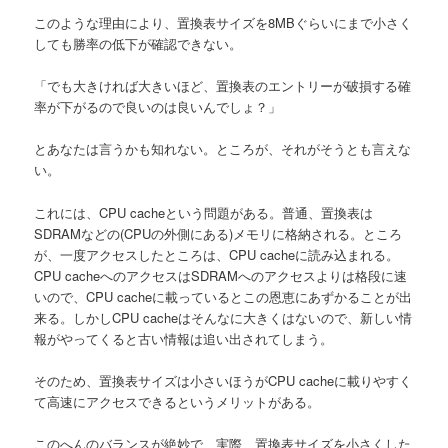
このような理由により、置換表サイズを8MBぐらいにまで小さく
しても勝率の低下が確認できない。
「でも大きければ大きいほど、置換表のエントリーが破損する確
率が下がるので良いのは良いんでしょ？」
とあなたは言うかも知れない。ところが、それがそうとも言えな
い。
これには、CPU cacheという問題がある。普通、置換表は
SDRAMなどの(CPUの外側にある)メモリに格納される。ところ
が、一度アクセスしたところは、CPU cacheに読み込まれる。
CPU cacheへのアクセスはSDRAMへのアクセスよりは格段に速
いので、CPU cacheに載っているとこの恩恵にあずかることが出
来る。しかしCPU cacheはそんなに大きくはないので、新しい情
報がやってくると古い情報は追い出されてしまう。
そのため、置換表サイズは小さいほうがCPU cacheに載りやすく
て高速にアクセスできるというメリットがある。
このへんのバランスが絶妙で、実際、置換表サイズを小さくした