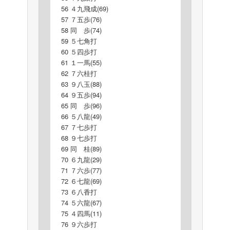
56 ４九飛成(69)
57 ７五歩(76)
58 同 歩(74)
59 ５七角打
60 ５四歩打
61 １一馬(55)
62 ７六桂打
63 ９八玉(88)
64 ９五歩(94)
65 同 歩(96)
66 ５八龍(49)
67 ７七歩打
68 ９七歩打
69 同 桂(89)
70 ６九龍(29)
71 ７六歩(77)
72 ６七龍(69)
73 ６八香打
74 ５六龍(67)
75 ４四馬(11)
76 ９六歩打