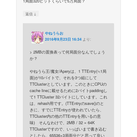
1局面320ビットくらいで5万局面？
↓
返信
やねうらお
2016年9月23日 16:34
より:
> 2MBの置換表って何局面分なんでしょう
か？
やねうら王/魔女/Aperyは、1 TTEntry(≒1局
面)が10バイトで、それを3つ組にして
TTClusterとしています。このときにCPUの
cache lineに載せるために2バイトpaddingし
て1 TTCluster 32バイトにしています。これ
は、rehash用です。(TTEntryのsave()のと
きに、すでにTTEntryが使われていたら、
TTCluster内の他のTTEntryを用いるの意
味) そんなわけで、2MB / 32 = 64K
TTClusterですので、いっぱいまで書き込む
としたら、65536×3局面分だと思って良い