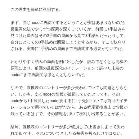
この理由を簡単に説明する。
まず、同じnodeに再訪問するということが実はあまりないのだ。
反復深化法で少しずつ探索を深くしていくが、前回に1手詰みを
見つけた局面はその2手前の局面から見て3手詰めだったりして、
自分にとっての3手詰めは回避しようとするから、そこで枝刈り
される。実際に1手詰めの局面まで再訪問する必要がないのだ。
わかりやすく詰みの局面を例に出したが、詰みでなくとも同様の
原理により、前回の反復深化のイテレーションで調べた末端の
nodeにまで再訪問はほとんどしないのだ。
なので、置換表のエントリーが多少失われていても問題とならな
い。しかも、あるnodeの情報が破損していたとしても、その
nodeから1手展開したnode(要するに1手先)については前回のイテ
レーションで調べているはずだから、ある程度置換表上に情報が
残っているはずで、その情報を用いて枝刈り出来ることが多い。
結局、置換表のエントリーが多少破損して(上書きによって失わ
れて)いても、それについてさしたる被害を被るわけではない。