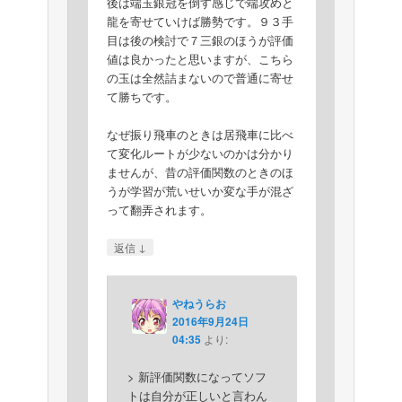
後は端玉銀冠を倒す感じで端攻めと
龍を寄せていけば勝勢です。９３手
目は後の検討で７三銀のほうが評価
値は良かったと思いますが、こちら
の玉は全然詰まないので普通に寄せ
て勝ちです。
なぜ振り飛車のときは居飛車に比べ
て変化ルートが少ないのかは分かり
ませんが、昔の評価関数のときのほ
うが学習が荒いせいか変な手が混ざ
って翻弄されます。
↓
返信
やねうらお
2016年9月24日
04:35
より:
> 新評価関数になってソフ
トは自分が正しいと言わん