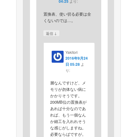
04:25
より:
置換表、使い切る必要は全
くないのでは…。
↓
返信
Yakitori
2016年9月24
日 05:28
よ
り:
層なんですけど、メ
モリが勿体ない病に
かかりそうです。
200MB位の置換表が
あれば十分なのであ
れば、もう一個なん
か細工を入れれそう
な感じがしますね。
必要ならばですが。