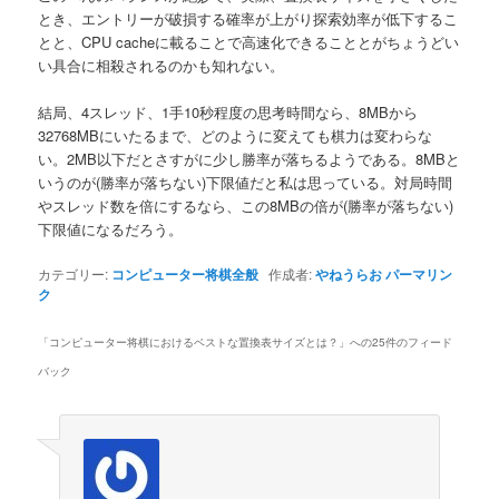
とき、エントリーが破損する確率が上がり探索効率が低下するこ
とと、CPU cacheに載ることで高速化できることとがちょうどい
い具合に相殺されるのかも知れない。
結局、4スレッド、1手10秒程度の思考時間なら、8MBから
32768MBにいたるまで、どのように変えても棋力は変わらな
い。2MB以下だとさすがに少し勝率が落ちるようである。8MBと
いうのが(勝率が落ちない)下限値だと私は思っている。対局時間
やスレッド数を倍にするなら、この8MBの倍が(勝率が落ちない)
下限値になるだろう。
カテゴリー:
コンピューター将棋全般
作成者:
やねうらお
パーマリン
ク
「
コンピューター将棋におけるベストな置換表サイズとは？
」への25件のフィード
バック