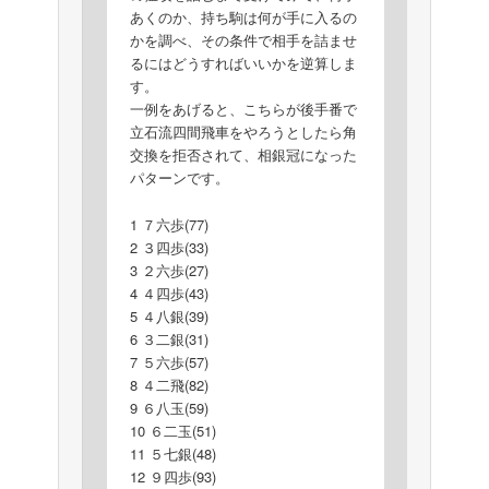
あくのか、持ち駒は何が手に入るの
かを調べ、その条件で相手を詰ませ
るにはどうすればいいかを逆算しま
す。
一例をあげると、こちらが後手番で
立石流四間飛車をやろうとしたら角
交換を拒否されて、相銀冠になった
パターンです。
1 ７六歩(77)
2 ３四歩(33)
3 ２六歩(27)
4 ４四歩(43)
5 ４八銀(39)
6 ３二銀(31)
7 ５六歩(57)
8 ４二飛(82)
9 ６八玉(59)
10 ６二玉(51)
11 ５七銀(48)
12 ９四歩(93)