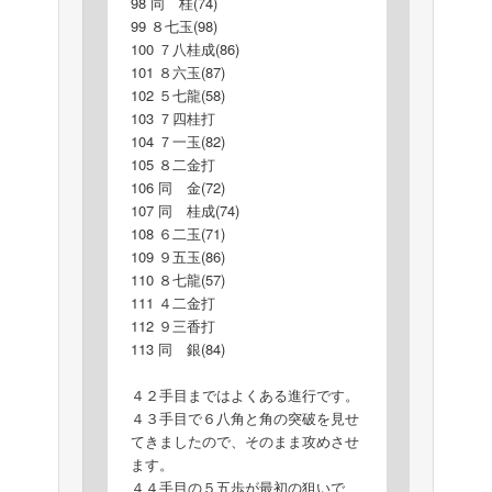
98 同 桂(74)
99 ８七玉(98)
100 ７八桂成(86)
101 ８六玉(87)
102 ５七龍(58)
103 ７四桂打
104 ７一玉(82)
105 ８二金打
106 同 金(72)
107 同 桂成(74)
108 ６二玉(71)
109 ９五玉(86)
110 ８七龍(57)
111 ４二金打
112 ９三香打
113 同 銀(84)
４２手目まではよくある進行です。
４３手目で６八角と角の突破を見せ
てきましたので、そのまま攻めさせ
ます。
４４手目の５五歩が最初の狙いで、