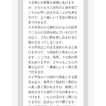
５五馬との挟撃を候補とあげます
が、どちらも５八歩打のと金作成で
こちらが早く詰ませることが出来ま
すので、より厳しい７五歩の変化を
見て行きます。
５９手目の５七角打がかなりの好手
でこちらの玉頭を睨んでいるだけで
はなく、３九に駒を差し込まれると
龍が止まってしまいます。
６０手目はこのまま攻められると負
けますので、５四歩打と馬をたたき
ます。ここでは、同馬、３七馬の変
化もありますが、どちらもこちらの
勝ちなので、一番厳しい１一馬で見
て行きます。
６２手目の７六桂打で同金とする変
化もあり、相手の７四歩打＋香打か
ら真っ直ぐ貫かれますが、無視して
攻めさせ５八金打で５七の角をやっ
つけます。こちらの玉がまっ裸にな
りますが、詰まないので勝てます。