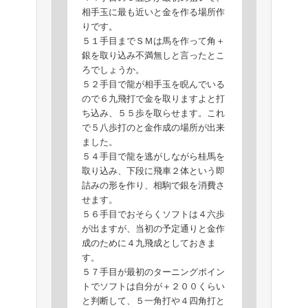
相手玉に最も近いと金を作る場所作
りです。
５１手目までＳＭは馬を作って角＋
銀を取り込み不満無しと言ったとこ
ろでしょうか。
５２手目で龍が相手玉を睨んでいる
ので６九飛打で金を取りますよと打
ち込み、５５歩を取らせます。これ
で５八歩打のと金作成の場所が出来
ました。
５４手目で龍を逃がしながら桂馬を
取り込み、下段に飛車２体という即
詰みの形を作り、相駒で銀を消費さ
せます。
５６手目でおそらくソフトは４六歩
が出ますが、当初の予定通りと金作
成のために４九飛成としておきま
す。
５７手目が最初のターニングポイン
トでソフトは自分が＋２００くらい
と判断して、５一角打や４四角打と