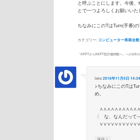
と呼ぶことにします。今後、K
とで一つよろしくお願いいた
ちなみにこのTはTurn(手番
カテゴリー:
コンピューター将棋全般
「
KPPTからKKPT型評価関数へ
」への3件
taka
2016年11月5日 14:3
>ちなみにこのTはTu
め。
∧∧∧∧∧∧∧∧∧∧
〈 な、なんだって
∨∨∨∨∨∨∨∨∨∨
↓
返信