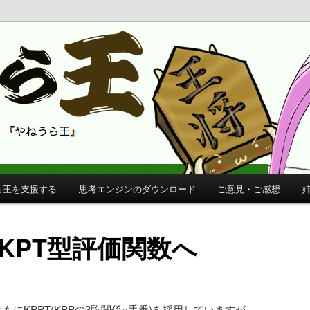
 公式サイト
公式サイト
ら王を支援する
思考エンジンのダウンロード
ご意見・ご感想
KKPT型評価関数へ
ともにKPPT(KPPの3駒関係×手番)を採用していますが、