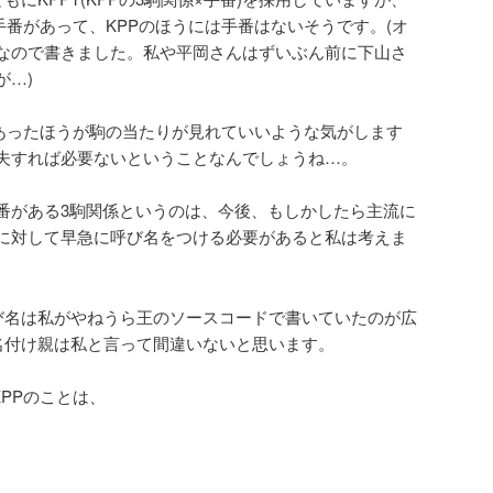
だけ手番があって、KPPのほうには手番はないそうです。(オ
なので書きました。私や平岡さんはずいぶん前に下山さ
が…)
)はあったほうが駒の当たりが見れていいような気がします
夫すれば必要ないということなんでしょうね…。
手番がある3駒関係というのは、今後、もしかしたら主流に
に対して早急に呼び名をつける必要があると私は考えま
呼び名は私がやねうら王のソースコードで書いていたのが広
の名付け親は私と言って間違いないと思います。
KPPのことは、