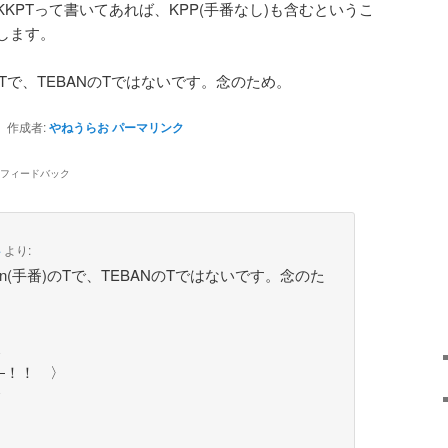
KPTって書いてあれば、KPP(手番なし)も含むというこ
します。
)のTで、TEBANのTではないです。念のため。
作成者:
やねうらお
パーマリンク
のフィードバック
4
より:
rn(手番)のTで、TEBANのTではないです。念のた
∧
―！！ 〉
∨