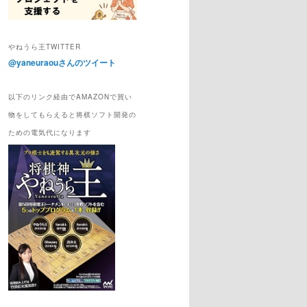
やねうら王TWITTER
@yaneuraouさんのツイート
以下のリンク経由でAMAZONで買い
物をしてもらえると将棋ソフト開発の
ための電気代になります