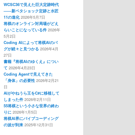
WCSC36で見えた巨大定跡時代
――新ペタショック定跡と水匠
11の進化
2026年5月7日
将棋のオンライン対局場がどえ
らいことになっている件
2026年
5月2日
Coding AIによって将棋AIのバ
グが続々と見つかる
2026年4月
27日
書籍『将棋AIのゆくえ』につい
て
2026年4月23日
Coding Agentで見えてきた
「身体」の必要性
2026年2月21
日
AIがやねうら王をC#に移植して
しまった件
2026年2月11日
55将棋という小さな世界の終わ
りに
2026年1月5日
将棋AI界にバイブコーディング
の波が到来
2025年12月31日