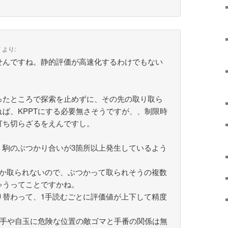
7
より:
せんですね。静的評価が高速化するわけでもない
ったところで探索を止めずに、その先の取り取ら
ば、KPPTにする必要無さそうですが、、制限時
打ち切らざるをえんですし。
、駒のぶつかり合いが3箇所以上発生しているよう
しか取られないので、ぶつかって取られそうの複数
ゃうってことですかね。
り替わって、1手読むごとに評価値が上下して精度
王手や自玉に危険な位置の敵ゴマと手番の関係は無