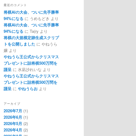
最近のコメント
将棋AIの大会、ついに先手勝率
94%になる
に
うめもどき
より
将棋AIの大会、ついに先手勝率
94%になる
に
Ta(ry
より
将棋の大規模定跡生成スクリプ
トを公開しました
に
やねうら
嬢
より
やねうら王公式からクリスマス
プレゼントに詰将棋500万問を
謹呈
に
水凪沙れいな
より
やねうら王公式からクリスマス
プレゼントに詰将棋500万問を
謹呈
に
やねうらお
より
アーカイブ
2026年7月
(1)
2026年6月
(1)
2026年5月
(2)
2026年4月
(2)