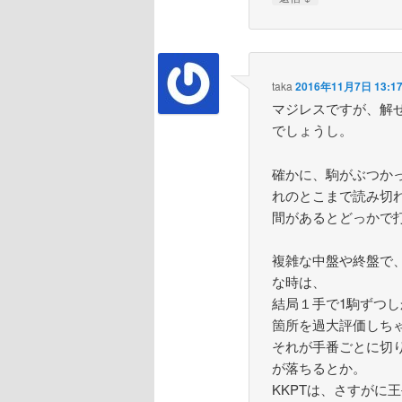
taka
2016年11月7日 13:1
マジレスですが、解
でしょうし。
確かに、駒がぶつか
れのとこまで読み切れ
間があるとどっかで
複雑な中盤や終盤で
な時は、
結局１手で1駒ずつ
箇所を過大評価しち
それが手番ごとに切
が落ちるとか。
KKPTは、さすがに