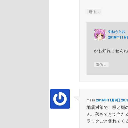
↓
返信
やねうらお
2016年11月9
かも知れませんね
↓
返信
masa
2016年11月9日 20:
地震対策で、棚と棚
ん。落ちてきて当た
ラックごと倒れてく