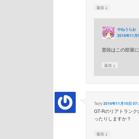
↓
返信
やねうらお
2016年11月9
普段はこの部屋に
↓
返信
Ta(ry
2016年11月10日 07:
GT-Rのリアトラン
ったりしますか？
↓
返信