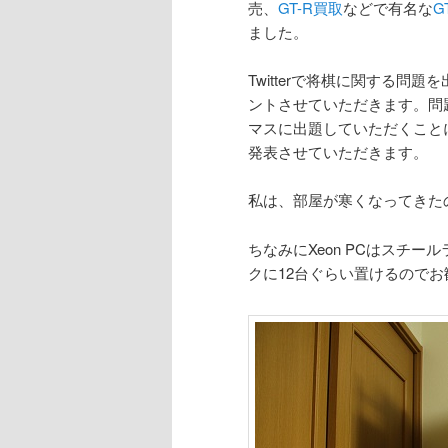
売、
GT-R買取
などで有名な
G
ました。
Twitterで将棋に関する
ントさせていただきます。問
マスに出題していただくこと
発表させていただきます。
私は、部屋が寒くなってきたの
ちなみにXeon PCはスチ
クに12台ぐらい置けるのでお