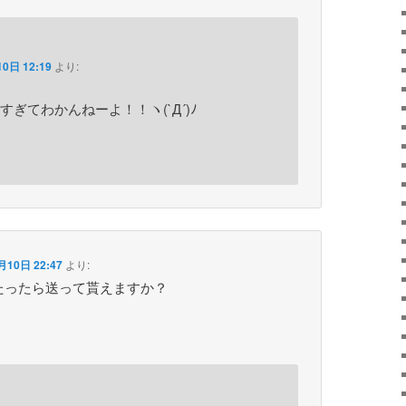
0日 12:19
より:
ぎてわかんねーよ！！ヽ(`Д´)ﾉ
月10日 22:47
より:
たったら送って貰えますか？