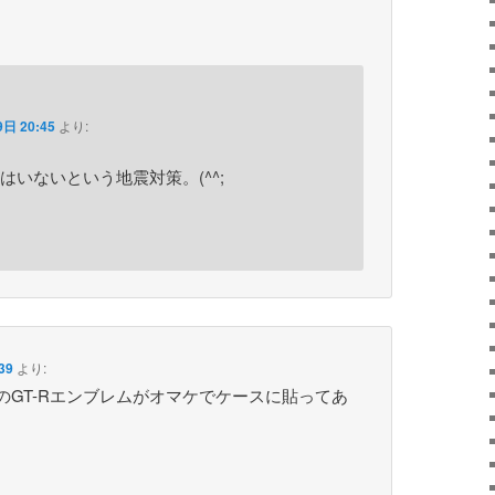
日 20:45
より:
はいないという地震対策。(^^;
39
より:
クのGT-Rエンブレムがオマケでケースに貼ってあ