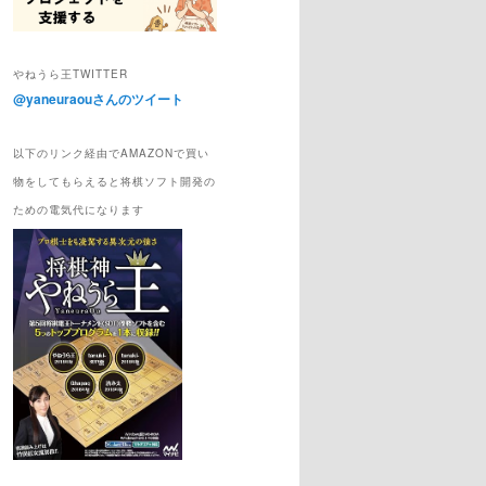
やねうら王TWITTER
@yaneuraouさんのツイート
以下のリンク経由でAMAZONで買い
物をしてもらえると将棋ソフト開発の
ための電気代になります