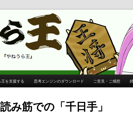
 公式サイト
公式サイト
ら王を支援する
思考エンジンのダウンロード
ご意見・ご感想
UIが読み筋での「千日手」