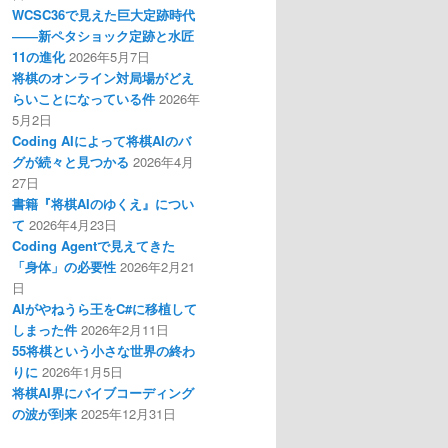
WCSC36で見えた巨大定跡時代
――新ペタショック定跡と水匠
11の進化
2026年5月7日
将棋のオンライン対局場がどえ
らいことになっている件
2026年
5月2日
Coding AIによって将棋AIのバ
グが続々と見つかる
2026年4月
27日
書籍『将棋AIのゆくえ』につい
て
2026年4月23日
Coding Agentで見えてきた
「身体」の必要性
2026年2月21
日
AIがやねうら王をC#に移植して
しまった件
2026年2月11日
55将棋という小さな世界の終わ
りに
2026年1月5日
将棋AI界にバイブコーディング
の波が到来
2025年12月31日