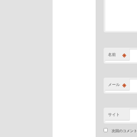
※
名前
※
メール
サイト
次回のコメン