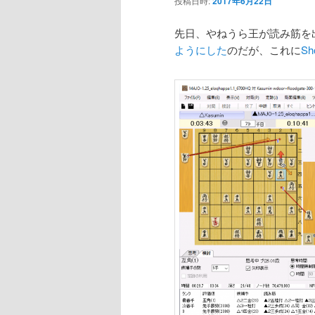
投稿日時:
2017年6月22日
ン
先日、やねうら王が読み筋を
ようにした
のだが、これに
Sh
テ
ン
ツ
へ
移
動