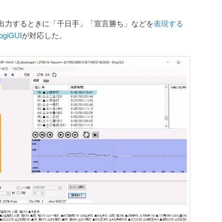
出力するときに「千日手」「宣言勝ち」などを
表現する
ogiGUI
が対応した。