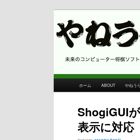
コンピューター将棋 やねうら王
やねうら王 
メ
ホーム
ABOUT
やねう
メ
イ
ン
イ
メ
ShogiG
ニ
ン
ュ
表示に対応
ー
コ