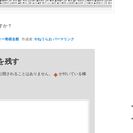
すか？
ター将棋全般
作成者:
やねうらお
パーマリンク
を残す
※
公開されることはありません。
が付いている欄