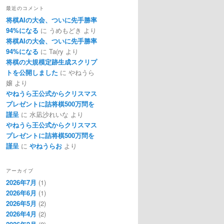
最近のコメント
将棋AIの大会、ついに先手勝率
94%になる
に
うめもどき
より
将棋AIの大会、ついに先手勝率
94%になる
に
Ta(ry
より
将棋の大規模定跡生成スクリプ
トを公開しました
に
やねうら
嬢
より
やねうら王公式からクリスマス
プレゼントに詰将棋500万問を
謹呈
に
水凪沙れいな
より
やねうら王公式からクリスマス
プレゼントに詰将棋500万問を
謹呈
に
やねうらお
より
アーカイブ
2026年7月
(1)
2026年6月
(1)
2026年5月
(2)
2026年4月
(2)