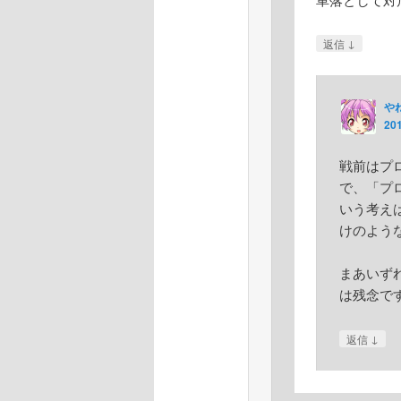
↓
返信
や
20
戦前はプ
で、「プ
いう考え
けのよう
まあいず
は残念で
↓
返信