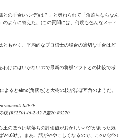
様との手合(ハンデ)は？」と尋ねられて「角落ちならなん
」のように答えた。(この質問には、何度も色んなメディ
はともかく、平均的なプロ棋士の場合の適切な手合はど
るわけにはいかないので最新の将棋ソフトとの比較で考
によるとelmo(角落ち)と大樹の枝がほぼ互角のようだ。
tournament) R3979
 (R3250) 46-2-52 R差20 R3270
ら王のほうは駒落ちの評価値がおかしいバグがあった気
V4.68だ。まあ、話がややこしくなるので、このバグの