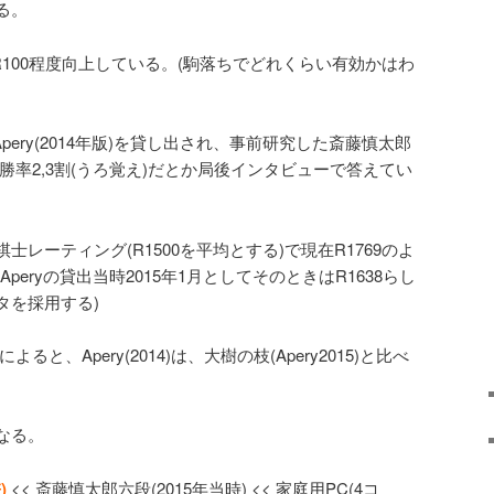
る。
から+R100程度向上している。(駒落ちでどれくらい有効かはわ
pery(2014年版)を貸し出され、事前研究した斎藤慎太郎
yに勝率2,3割(うろ覚え)だとか局後インタビューで答えてい
レーティング(R1500を平均とする)で現在R1769のよ
peryの貸出当時2015年1月としてそのときはR1638らし
タを採用する)
よると、Apery(2014)は、大樹の枝(Apery2015)と比べ
なる。
)
<< 斎藤慎太郎六段(2015年当時) << 家庭用PC(4コ