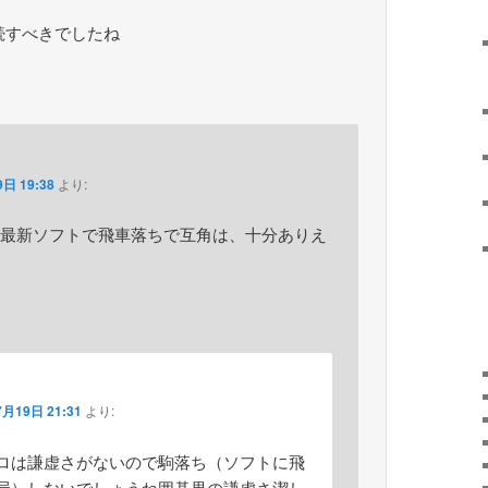
続すべきでしたね
日 19:38
より:
最新ソフトで飛車落ちで互角は、十分ありえ
7月19日 21:31
より:
ロは謙虚さがないので駒落ち（ソフトに飛
局）しないでしょうね囲碁界の謙虚さ潔し