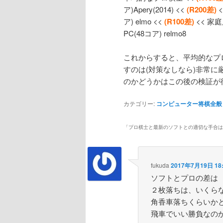
ア)Apery(2014) <<
(R200差)
<
ア) elmo <<
(R100差)
<< 家庭用
PC(48コア) relmo8
これからすると、平均的なプ
すのは(対策なしなら)非常
のかどうかはこの後の検証が
カテゴリー:
コンピューター将棋全般
「
プロ棋士と最新のソフトとの適切な手合は
fukuda
2017年7月19日 18:
ソフトとプロの差は
２枚落ちは、いくら
角香車落ちくらいか
飛車でいい勝負なの