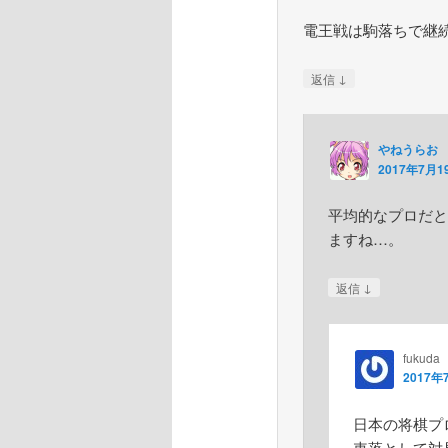
電王戦は駒落ちで継
↓
返信
やねうらお
2017年7月19
平均的なプロだと
ますね…。
↓
返信
fukuda
2017年
日本の将棋プ
車落として対