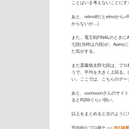
ことはいま考えないことにす
あと、relmo8だとelmo
からないが…)
また、電王戦FINALのときにA
七段(当時は六段)が、Aper
た気がする。
また斎藤慎太郎七段は、プロ棋士
うで、平均を大きく上回る。(A
い。ここでは、こちらのデー
あと、uuunuuunさんのサイトに
るとR200ぐらい弱い。
以上をまとめると次のように
平均的なプロ棋士 <<
(R138差