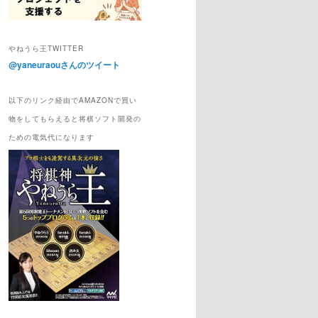
やねうら王TWITTER
@yaneuraouさんのツイート
以下のリンク経由でAMAZONで買い
物をしてもらえると将棋ソフト開発の
ための電気代になります