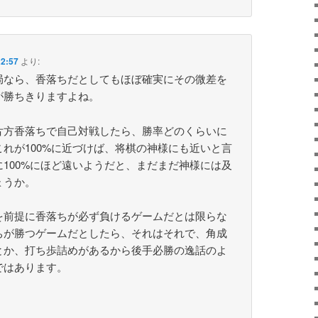
2:57
より:
局なら、香落ちだとしてもほぼ確実にその微差を
が勝ちきりますよね。
片方香落ちで自己対戦したら、勝率どのくらいに
れが100%に近づけば、将棋の神様にも近いと言
100%にほど遠いようだと、まだまだ神様には及
ょうか。
を前提に香落ちが必ず負けるゲームだとは限らな
ちが勝つゲームだとしたら、それはそれで、角成
とか、打ち歩詰めがあるから後手必勝の逸話のよ
ではあります。