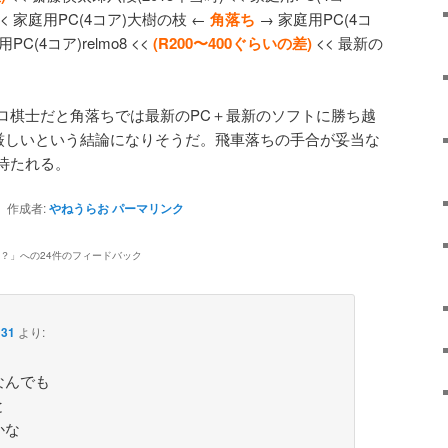
< 家庭用PC(4コア)大樹の枝 ←
角落ち
→ 家庭用PC(4コ
PC(4コア)relmo8 <<
(R200〜400ぐらいの差)
<< 最新の
ロ棋士だと角落ちでは最新のPC＋最新のソフトに勝ち越
に厳しいという結論になりそうだ。飛車落ちの手合が妥当な
待たれる。
作成者:
やねうらお
パーマリンク
？
」への24件のフィードバック
31
より:
なんでも
と
かな