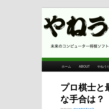
コンピューター将棋 やねうら王
やねうら王 
メ
ホーム
ABOUT
やねう
メ
イ
ン
イ
メ
プロ棋士と
ニ
ン
ュ
な手合は？
ー
コ