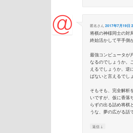
匿名さん
2017年7月19日 2
将棋の神様同士の対
終始活かして平手側
最強コンピュータが
なるのでしょうか。こ
えるでしょうか。逆に
ばないと言えるでし
そもそも、完全解析
いですが、仮に香落
らずの出る詰め将棋
うな、夢の広がる話
↓
返信