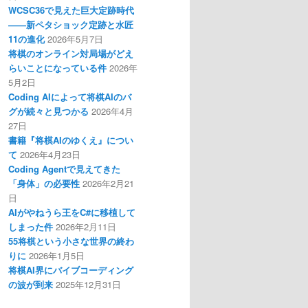
WCSC36で見えた巨大定跡時代
――新ペタショック定跡と水匠
11の進化
2026年5月7日
将棋のオンライン対局場がどえ
らいことになっている件
2026年
5月2日
Coding AIによって将棋AIのバ
グが続々と見つかる
2026年4月
27日
書籍『将棋AIのゆくえ』につい
て
2026年4月23日
Coding Agentで見えてきた
「身体」の必要性
2026年2月21
日
AIがやねうら王をC#に移植して
しまった件
2026年2月11日
55将棋という小さな世界の終わ
りに
2026年1月5日
将棋AI界にバイブコーディング
の波が到来
2025年12月31日