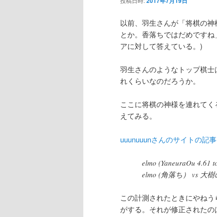
投稿日時:
2017年7月19日
ン
以前、羽生さんが「将棋の神
とか。香落ちではだめですね
テ
アに対して答えている。)
ン
羽生さんのようなトップ棋士
れくらいなのだろうか。
ツ
ここに将棋の神様を連れてく
へ
えてみる。
移
uuunuuunさんのサイトの記事
動
elmo (YaneuraOu 4.61 
elmo (角落ち） vs 大樹の枝
この計測されたときにやねう
がする。それが修正されたのは