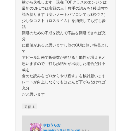
横から失礼します 現在 TOPクラスのエンジンは
最新のCPUでは実戦の三十数手の詰みを1秒以内で
読み切ります（安いノートパソコンでも3秒位？）
少し位コスト（ロスタイム）を消費しても打ち歩
詰
回避のための不成を読んで不詰を回避できれば充
分
に価値があると思いますし他のGUIに無い特長とし
て
アピール出来て販売数が伸びる可能性が増えると
思いますので「打ち歩詰めが出現した場合だけ不
成を
含めた読みをゼロからやり直す」を検討願います
レートが向上しなくてもほとんど下がらなければ
充分
だと思います
↓
返信
やねうらお
2018年12月12日 21:35
より: