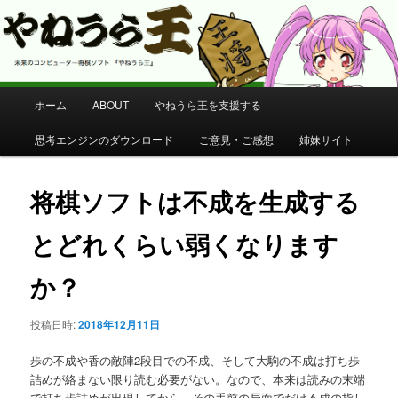
コンピューター将棋 やねうら王 公式サイト
やねうら王 公式サイト
メ
ホーム
ABOUT
やねうら王を支援する
メ
イ
ン
思考エンジンのダウンロード
ご意見・ご感想
姉妹サイト
イ
メ
ニ
ン
ュ
将棋ソフトは不成を生成する
ー
コ
とどれくらい弱くなります
ン
か？
テ
投稿日時:
2018年12月11日
ン
歩の不成や香の敵陣2段目での不成、そして大駒の不成は打ち歩
ツ
詰めが絡まない限り読む必要がない。なので、本来は読みの末端
で打ち歩詰めが出現してから、その手前の局面でだけ不成の指し