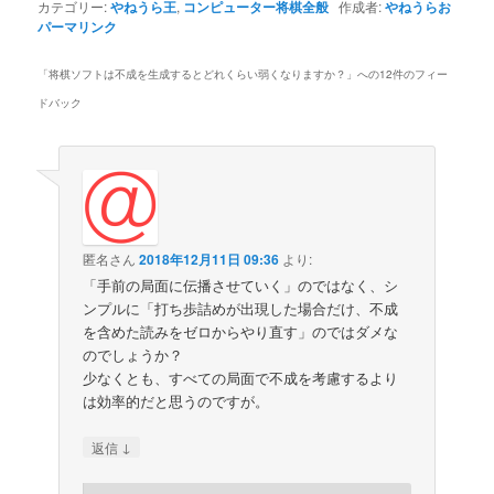
カテゴリー:
やねうら王
,
コンピューター将棋全般
作成者:
やねうらお
パーマリンク
「
将棋ソフトは不成を生成するとどれくらい弱くなりますか？
」への12件のフィー
ドバック
匿名さん
2018年12月11日 09:36
より:
「手前の局面に伝播させていく」のではなく、シ
ンプルに「打ち歩詰めが出現した場合だけ、不成
を含めた読みをゼロからやり直す」のではダメな
のでしょうか？
少なくとも、すべての局面で不成を考慮するより
は効率的だと思うのですが。
↓
返信