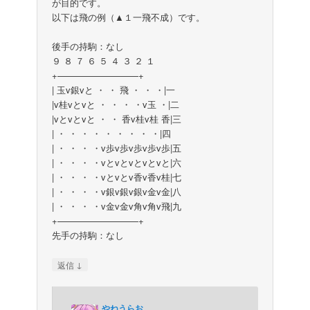
が目的です。
以下は飛の例（▲１一飛不成）です。
後手の持駒：なし
９ ８ ７ ６ ５ ４ ３ ２ １
+—————————+
| 玉v銀vと ・ ・ 飛 ・ ・ ・|一
|v桂vとvと ・ ・ ・ ・v玉 ・|二
|vとvとvと ・ ・ 香v桂v桂 香|三
| ・ ・ ・ ・ ・ ・ ・ ・ ・|四
| ・ ・ ・ ・v歩v歩v歩v歩v歩|五
| ・ ・ ・ ・vとvとvとvとvと|六
| ・ ・ ・ ・vとvとv香v香v桂|七
| ・ ・ ・ ・v銀v銀v銀v金v金|八
| ・ ・ ・ ・v金v金v角v角v飛|九
+—————————+
先手の持駒：なし
↓
返信
やねうらお