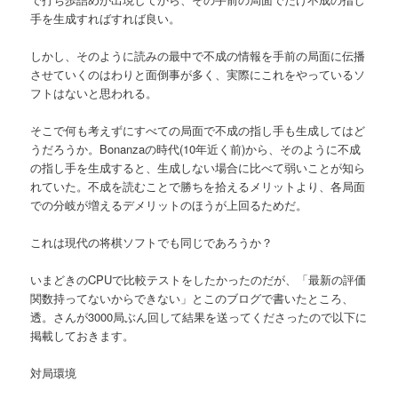
へ
手を生成すればすれば良い。
移
しかし、そのように読みの最中で不成の情報を手前の局面に伝播
させていくのはわりと面倒事が多く、実際にこれをやっているソ
動
フトはないと思われる。
そこで何も考えずにすべての局面で不成の指し手も生成してはど
うだろうか。Bonanzaの時代(10年近く前)から、そのように不成
の指し手を生成すると、生成しない場合に比べて弱いことが知ら
れていた。不成を読むことで勝ちを拾えるメリットより、各局面
での分岐が増えるデメリットのほうが上回るためだ。
これは現代の将棋ソフトでも同じであろうか？
いまどきのCPUで比較テストをしたかったのだが、「最新の評価
関数持ってないからできない」とこのブログで書いたところ、
透。さんが3000局ぶん回して結果を送ってくださったので以下に
掲載しておきます。
対局環境