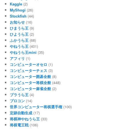
Kaggle
(2)
MyShogi
(26)
Stockfish
(44)
お知らせ
(16)
ひまうら王
(9)
ひようら王
(2)
ふかうら王
(68)
やねうら王
(401)
やねうら王mini
(35)
アフィリ
(1)
コンピューターオセロ
(1)
コンピューターチェス
(3)
コンピューター囲碁全般
(8)
コンピューター将棋全般
(448)
コンピューター麻雀全般
(2)
ブラうら王
(4)
プロコン
(14)
世界コンピューター将棋選手権
(100)
定跡自動生成
(17)
将棋神やねうら王
(33)
将棋電王戦
(106)