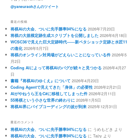
@yaneuraohさんのツイート
最近の投稿
将棋AIの大会、ついに先手勝率94%になる
2026年7月23日
将棋の大規模定跡生成スクリプトを公開しました
2026年6月18日
WCSC36で見えた巨大定跡時代――新ペタショック定跡と水匠11
の進化
2026年5月7日
将棋のオンライン対局場がどえらいことになっている件
2026年5
月2日
Coding AIによって将棋AIのバグが続々と見つかる
2026年4月27
日
書籍『将棋AIのゆくえ』について
2026年4月23日
Coding Agentで見えてきた「身体」の必要性
2026年2月21日
AIがやねうら王をC#に移植してしまった件
2026年2月11日
55将棋という小さな世界の終わりに
2026年1月5日
将棋AI界にバイブコーディングの波が到来
2025年12月31日
最近のコメント
将棋AIの大会、ついに先手勝率94%になる
に
うめもどき
より
将棋AIの大会、ついに先手勝率94%になる
に
Ta(ry
より