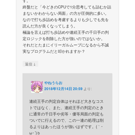
す。
終盤だと「今どきのCPUで1分思考しても詰むか詰
まないかわからない局面」の方が圧倒的に多い。
なので打ち歩詰めを考慮するよりも少しでも先を
読んだ方が良くなってしまう。
極論を言えば打ち歩詰めや連続王手の千日手の判
定ロジックを削除した方が強いのではないか。
それだとたまにイリーガルムーブになるから不誠
実なプログラムだと叩かれますか？
↓
返信
やねうらお
2018年12月14日 20:59
より:
連続王手の判定自体はそれほど大きなコス
トではなく、また、連続王手の判定のとき
に通常の千日手や劣等・優等局面の判定も
ついでに行えるので、この一連の処理は削
るよりはあったほうが強いはずです。(｀･
ω･´)ｂ