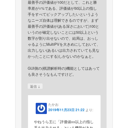
最善手の評価値が100だとして、これと勝
率差が○%である、評価値が50以上の指し
手をすべてピックアップしたいというよう
なニーズ自体は理解できるのですが、まず
最善手の評価値が(ある深さにおいて)100と
いうのが確定しないことには50以上という
数字が割り出せないので、結局は、おっし
ゃるようにMultiPVを大きめにしておいて、
出力しない(あるいは出力されていても見な
かったことにする)しかないのかなぁと。
GUI側の(棋譜解析時の)機能としてはあって
も良さそうなもんですけど。
↓
返信
たかお
2019年11月23日 21:22
より:
やねうら王に「評価値xx以上の指し
手を出力させる」という機能があれ