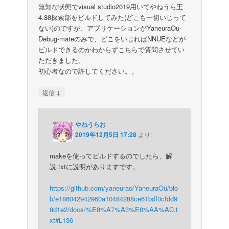
無知な状態でvisual studio2019用いてやねうら王
4.88探索部をビルドしてみた(どこも一切いじって
ない)のですが、アプリケーションがYaneuraOu-
Debug-mateのみで、どこをいじればNNUEなどが
ビルドできるのかわからずこちらで質問させてい
ただきました。
初心者なので許してください。。
↓
返信
やねうらお
2019年12月5日 17:28
より:
makeを使ってビルドするのでしたら、解
説.txtに説明がありますです。
https://github.com/yaneurao/YaneuraOu/blo
b/e186042942960a10484288ce61bdf0cfdd9
8d1e2/docs/%E8%A7%A3%E8%AA%AC.t
xt#L136