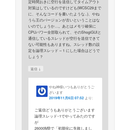
定時間おきに空行を送信してタイムアウト
対策はしているのですけども(WCSC29まで
に、そんなコードを書いたような..)、やね
うら王のバージョンが古いということはな
いのでしょうか…。あとはメモリ確保に
CPUパワー全部取られて、そのShogiGUIと
通信しているスレッドが空行を送信できて
ない可能性もありますね。スレッド数の設
定を論理スレッド – 1 にした場合はどうで
しょう？
↓
返信
やね神様いつもありがとうご
ざいます
2019年11月6日 07:52
より:
ご返信どうもありがとうございます
論理スレッドｰ1でやってみたのです
が
26000MBで「初期化に失敗しまし