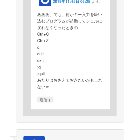
2019年11月5日 06:35
より:
あああ、でも、何かキー入力を吸い
込むプログラムが起動してシェルに
戻れなくなったときの
Ctrl+C
Ctrl+Z
q
quit
exit
:q
:quit
あたりはおさえておきたいかもしれ
ないｗ
↓
返信