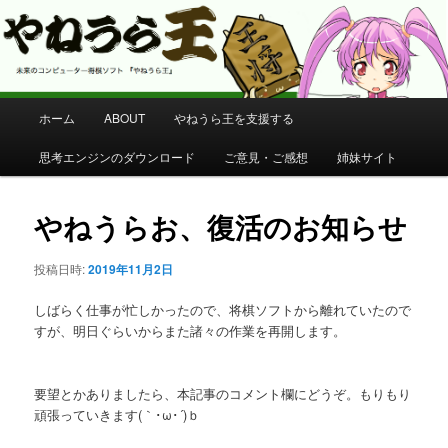
コンピューター将棋 やねうら王 公式サイト
やねうら王 公式サイト
メ
ホーム
ABOUT
やねうら王を支援する
メ
イ
ン
思考エンジンのダウンロード
ご意見・ご感想
姉妹サイト
イ
メ
ニ
ン
ュ
やねうらお、復活のお知らせ
ー
コ
投稿日時:
2019年11月2日
ン
しばらく仕事が忙しかったので、将棋ソフトから離れていたので
すが、明日ぐらいからまた諸々の作業を再開します。
テ
ン
要望とかありましたら、本記事のコメント欄にどうぞ。もりもり
頑張っていきます(｀･ω･´)ｂ
ツ