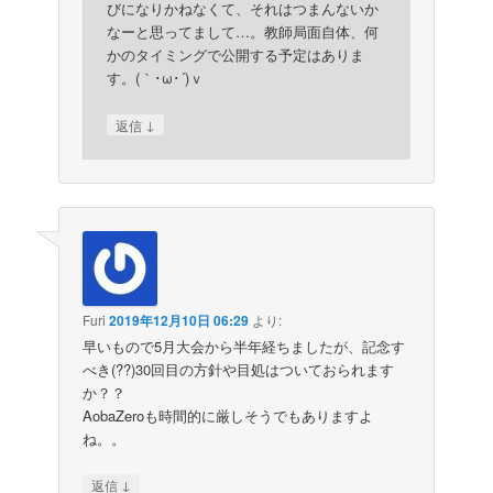
びになりかねなくて、それはつまんないか
なーと思ってまして…。教師局面自体、何
かのタイミングで公開する予定はありま
す。(｀･ω･´)ｖ
↓
返信
Furi
2019年12月10日 06:29
より:
早いもので5月大会から半年経ちましたが、記念す
べき(??)30回目の方針や目処はついておられます
か？？
AobaZeroも時間的に厳しそうでもありますよ
ね。。
↓
返信