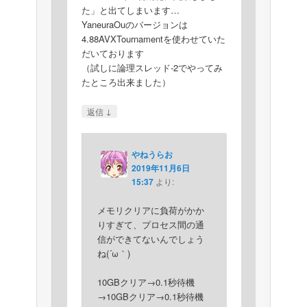
た」と出てしまいます…
YaneuraOuのバージョンは
4.88AVXTournamentを使わせていた
だいております
（試しに論理スレッド-2でやってみ
たところ出来ました）
↓
返信
やねうらお
2019年11月6日
15:37
より:
メモリクリアに負荷がかか
りすぎて、プロセス間の通
信ができてないんでしょう
ね(´ω｀)
10GBクリア→0.1秒待機
→10GBクリア→0.1秒待機