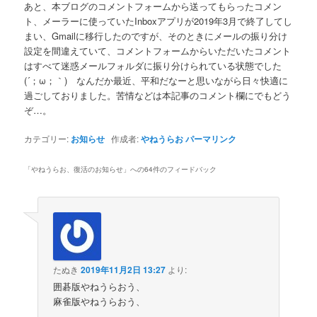
あと、本ブログのコメントフォームから送ってもらったコメン
へ
ト、メーラーに使っていたInboxアプリが2019年3月で終了してし
まい、Gmailに移行したのですが、そのときにメールの振り分け
移
設定を間違えていて、コメントフォームからいただいたコメント
はすべて迷惑メールフォルダに振り分けられている状態でした
動
(´；ω；｀) なんだか最近、平和だなーと思いながら日々快適に
過ごしておりました。苦情などは本記事のコメント欄にでもどう
ぞ…。
カテゴリー:
お知らせ
作成者:
やねうらお
パーマリンク
「
やねうらお、復活のお知らせ
」への64件のフィードバック
たぬき
2019年11月2日 13:27
より:
囲碁版やねうらおう、
麻雀版やねうらおう、