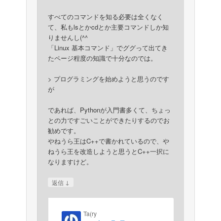
すべてのコマンドを知る必要は全くなく
て、私もlsとかcdとか主要コマンドしか知
りませんし(^^ゞ
「Linux 基本コマンド」でググって出てき
たページ程度の知識で十分なのでは。
> プログラミングを始めようと思うのです
が
であれば、Pythonが入門書多くて、ちょっ
との力ですごいことができたりするのでお
勧めです。
やねうら王はC++で書かれているので、や
ねうら王を改造しようと思うとC++一択に
なりますけど。
↓
返信
Ta(ry