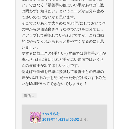
い」ではなく「最善手の他にいい手があれば（数
は問わず）知りたい」というニーズが自分を含め
て多いのではないかと思います。
そこでとりあえず大きめなMultiPVにしておいてそ
の中から評価値良さそうなやつだけを自分でピッ
クアップして確認しているわけですが、これ自動
的にやってくれたらもっと見やすくなるのにと思
いました。
要するに盤上この1手という局面では最善手だけが
表示されれば良いけれど手が広い局面ではたくさ
んの候補手が出てほしいわけです。
例えば評価値を勝率に換算して最善手との勝率の
差が○%以下の手を見つかった分だけ出力するみた
いなMultiPVってできないでしょうか？
↓
返信
やねうらお
2019年11月23日 05:02
より: