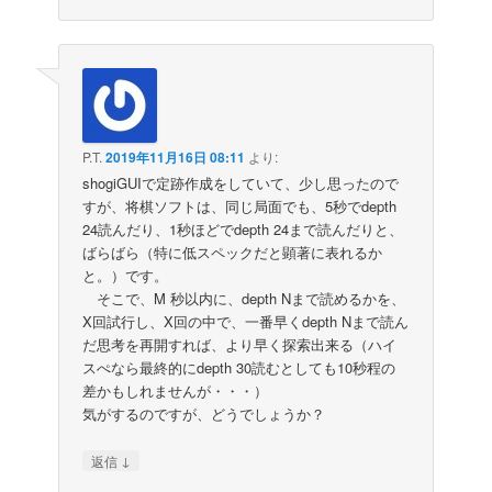
P.T.
2019年11月16日 08:11
より:
shogiGUIで定跡作成をしていて、少し思ったので
すが、将棋ソフトは、同じ局面でも、5秒でdepth
24読んだり、1秒ほどでdepth 24まで読んだりと、
ばらばら（特に低スペックだと顕著に表れるか
と。）です。
そこで、M 秒以内に、depth Nまで読めるかを、
X回試行し、X回の中で、一番早くdepth Nまで読ん
だ思考を再開すれば、より早く探索出来る（ハイ
スぺなら最終的にdepth 30読むとしても10秒程の
差かもしれませんが・・・）
気がするのですが、どうでしょうか？
↓
返信