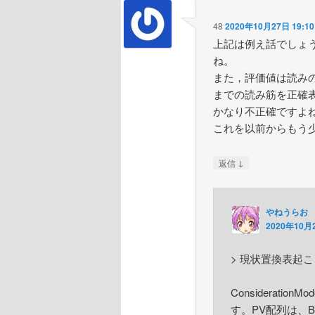
48
2020年10月27日 19:10
上記は例え話でしょ
ね。
また，評価値は読み
までの読み筋を正確
かなり不正確ですよ
これを以前からもう
↓
返信
やねうらお
2020年10月2
> 現状置換表起
Considerati
す。PV配列は、Bo