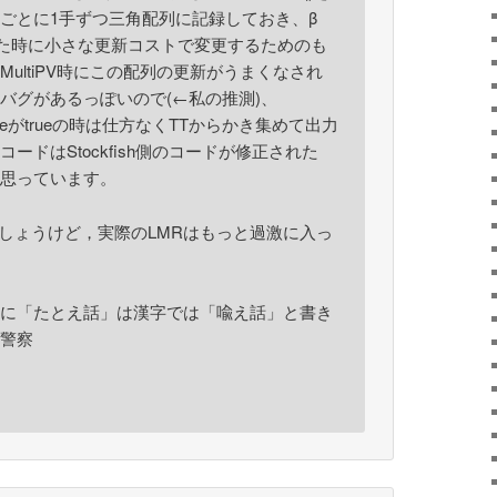
ごとに1手ずつ三角配列に記録しておき、β
わった時に小さな更新コストで変更するためのも
ultiPV時にこの配列の更新がうまくなされ
バグがあるっぽいので(←私の推測)、
onModeがtrueの時は仕方なくTTからかき集めて出力
ードはStockfish側のコードが修正された
思っています。
でしょうけど，実際のLMRはもっと過激に入っ
に「たとえ話」は漢字では「喩え話」と書き
警察