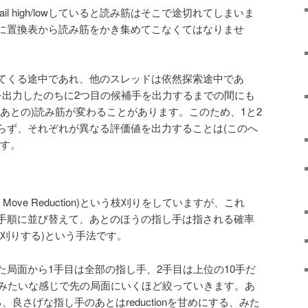
l high/lowしていると読み筋はそこで途切れてしまいま
に置換表から読み筋をかき集めてこなくてはなりませ
てくる途中であれ、他のスレッドは依然探索途中であ
を出力したのちに2つ目の候補手を出力するまでの間にも
あとの)読み筋が変わることがあります。このため、1と2
らず、それぞれが異なる評価値を出力することは(このへ
ます。
 Move Reduction)という枝刈りをしていますが、これ
手順に並び替えて、あとのほうの指し手は指される確率
刈りする)という手法です。
た局面から1手目は全部の指し手、2手目は上位の10手だ
…みたいな感じで先の局面にいくほど絞っていきます。あ
良さげな指し手のあとはreductionを甘めにする、みた