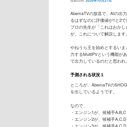
投稿日時:
2020年10月27日
ン
AbemaTVの放送で、AI
るはずなのに評価値が1と2
テ
プロの先生が「これはおかし
が、これについて解説します
ン
やねうら王を始めとするいま
ツ
力するMultiPVという機能が
て出力しているのだと思われ
へ
予測される状況１
移
ところが、AbemaTVのSH
動
を出しているようです。
なので、
・エンジン1が、候補手A,B,C
・エンジン2が、候補手A,C,D
・エンジン3が、候補手A,C,D