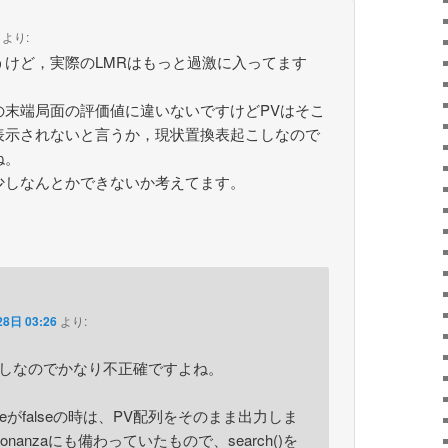
より:
うけど，実際のLMRはもっと過激に入ってます
の末端局面の評価値に違いないですけどPVはそこ
表示されないと言うか，現状置換表起こしなので
ね。
少しなんとかできないか考えてます。
8日 03:26
より:
こしなのでかなり不正確ですよね。
onModeがfalseの時は、PV配列をそのまま出力しま
nanzaにも備わっていたもので、search()を