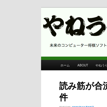
コンピューター将棋 やねうら王
やねうら王 
メ
ホーム
ABOUT
やねう
メ
イ
ン
イ
メ
読み筋が合
ニ
ン
ュ
件
ー
コ