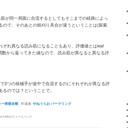
み筋が同一局面に合流するとしてもそこまでの経路によっ
るので、そのあとの枝刈り具合が違うということは(探索
ぞれ異なる読み筋になることもあり、評価値とはleaf
評価関数から返ってきた値なので、読み筋が異なると異なる評
モードで2つの候補手が途中で合流するのにそれぞれが異なる評
あるのでは？ということで。
ター将棋全般
作成者:
やねうらお
パーマリンク
の14件のフィードバック