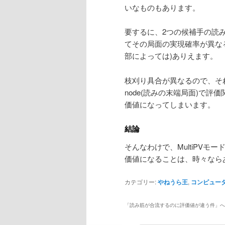
いなものもあります。
要するに、2つの候補手の読
てその局面の実現確率が異な
部によっては)ありえます。
枝刈り具合が異なるので、それ
node(読みの末端局面)で
価値になってしまいます。
結論
そんなわけで、MultiPV
価値になることは、時々なら
カテゴリー:
やねうら王
,
コンピュー
「
読み筋が合流するのに評価値が違う件
」へ