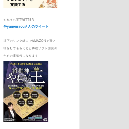
やねうら王TWITTER
@yaneuraouさんのツイート
以下のリンク経由でAMAZONで買い
物をしてもらえると将棋ソフト開発の
ための電気代になります