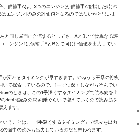
、候補手Aは、3つのエンジン(が候補手Aを指した時)の
Bはエンジン1のみの評価値となるのではないかと思いま
のあと同じ局面に合流するとしても、AとBとでは異なる評
。(エンジン1は候補手AとBとで同じ評価値を出力してい
I、候補手が変わるタイミングが早すぎます。やねうら王系の将棋
用いて探索しているので、1手ずつ深くしながら読んでい
Modeがtrueのときは、この1手深くするタイミングで読み筋を出
のdepth(読みの深さ)乗ぐらいで増えていくので読み筋を
増えます。
ということは、「1手深くするタイミング」で読みを出力
化の途中の読みも出力しているのだと思われます。