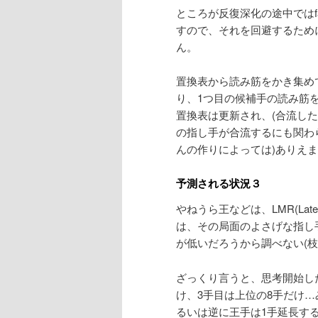
ところが反復深化の途中ではfai
すので、それを回避するため
ん。
置換表から読み筋をかき集め
り、1つ目の候補手の読み筋
置換表は更新され、(合流した
の指し手が合流するにも関わ
んの作りによっては)ありえ
予測される状況３
やねうら王などは、LMR(Late
は、その局面のよさげな指し
が低いだろうから調べない(枝
ざっくり言うと、思考開始し
け、3手目は上位の8手だけ
るいは逆に王手は1手延長する、