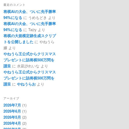
最近のコメント
将棋AIの大会、ついに先手勝率
94%になる
に
うめもどき
より
将棋AIの大会、ついに先手勝率
94%になる
に
Ta(ry
より
将棋の大規模定跡生成スクリプ
トを公開しました
に
やねうら
嬢
より
やねうら王公式からクリスマス
プレゼントに詰将棋500万問を
謹呈
に
水凪沙れいな
より
やねうら王公式からクリスマス
プレゼントに詰将棋500万問を
謹呈
に
やねうらお
より
アーカイブ
2026年7月
(1)
2026年6月
(1)
2026年5月
(2)
2026年4月
(2)