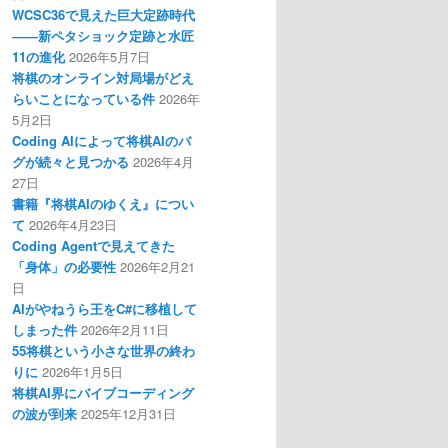
WCSC36で見えた巨大定跡時代
――新ペタショック定跡と水匠
11の進化
2026年5月7日
将棋のオンライン対局場がどえ
らいことになっている件
2026年
5月2日
Coding AIによって将棋AIのバ
グが続々と見つかる
2026年4月
27日
書籍『将棋AIのゆくえ』につい
て
2026年4月23日
Coding Agentで見えてきた
「身体」の必要性
2026年2月21
日
AIがやねうら王をC#に移植して
しまった件
2026年2月11日
55将棋という小さな世界の終わ
りに
2026年1月5日
将棋AI界にバイブコーディング
の波が到来
2025年12月31日