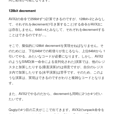
128bit decrement
AVX2の命令で256bitずつ計算できるのですが、128bit×2とみなし
て、それぞれをdecrement(1引き算すること)する命令がAVX2に
は存在しません。64bit×4とみなして、それぞれをdecrementする
ことはできるのですが…。
そこで、擬似的に128bit decrementを実現せねばなりません。そ
のためには、下位64bitでの桁借りが生じるなら、上位64bitから 1
引いてやる、みたいなコードが必要になります。しかし、AVX2
のようなSIMD(単一命令による並列化された)演算では、他のレジ
スタと加算したりする(垂直演算)のは得意ですが、自分のレジス
タ内で加算したりする(水平演算)は苦手です。そのため、このよ
うな演算は、実現はできるのですがわりと複雑なコードとなりま
す。
また、AVX2でやるのだから、decrementも同時に2つか4つ行い
たいです。
Qugiyの4つ目の工夫がここで出てきます。AVX2のunpack命令を