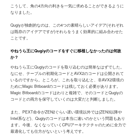
こうして、角の4方向の利きを一気に求めることができるように
なりました。
Qugiyが独創的なのは、この4つの素晴らしいアイデア(それぞれ
は既存のアイデアですが)それらをうまく効果的に組み合わせた
ことです。
やねうら王にQugiyのコードをすぐに移植しなかったのは何故
か？
やねうら王にQugiyのコードを取り込むのは簡単なはずでした。
なにせ、テーブルの初期化コードとAVX2のコードは公開されて
いるのですから。ところが、これを取り込むと、非AVX2環境の
ためにMagic Bitboardのコードは残しておく必要があります。
Magic Bitboardのコードはわりと複雑で、そのコードとQugiyの
コードとの両方を保守していくのは大変だと判断しました。
また、PEXT命令がZEN2ぐらい遅い環境以外では(ZEN3以降や
Intel系など)、Qugiyのコードは本当に速いのかという問題もあり
ます。今後、なくなっていくCPUアーキテクチャのために全力で
最適化しても仕方がないという考えです。