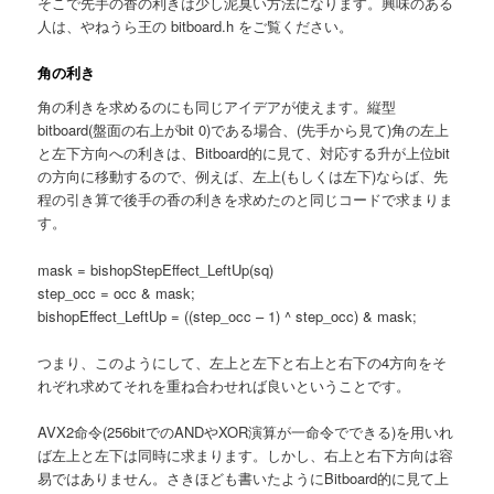
そこで先手の香の利きは少し泥臭い方法になります。興味のある
人は、やねうら王の bitboard.h をご覧ください。
角の利き
角の利きを求めるのにも同じアイデアが使えます。縦型
bitboard(盤面の右上がbit 0)である場合、(先手から見て)角の左上
と左下方向への利きは、Bitboard的に見て、対応する升が上位bit
の方向に移動するので、例えば、左上(もしくは左下)ならば、先
程の引き算で後手の香の利きを求めたのと同じコードで求まりま
す。
mask = bishopStepEffect_LeftUp(sq)
step_occ = occ & mask;
bishopEffect_LeftUp = ((step_occ – 1) ^ step_occ) & mask;
つまり、このようにして、左上と左下と右上と右下の4方向をそ
れぞれ求めてそれを重ね合わせれば良いということです。
AVX2命令(256bitでのANDやXOR演算が一命令でできる)を用いれ
ば左上と左下は同時に求まります。しかし、右上と右下方向は容
易ではありません。さきほども書いたようにBitboard的に見て上