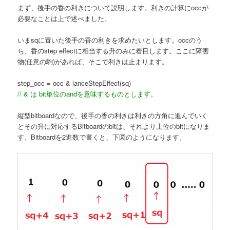
まず、後手の香の利きについて説明します。利きの計算にoccが
必要なことは上で述べました。
いまsqに置いた後手の香の利きを求めたいとします。occのう
ち、香のstep effectに相当する升のみに着目します。ここに障害
物(任意の駒)があれば、そこで利きは止まります。
step_occ = occ & lanceStepEffect(sq)
// & は bit単位のandを意味するものとします。
縦型bitboardなので、後手の香の利きは利きの方角に進んでいく
とその升に対応するBitboardのbitは、それより上位のbitになりま
す。Bitboardを2進数で書くと、下図のようになります。