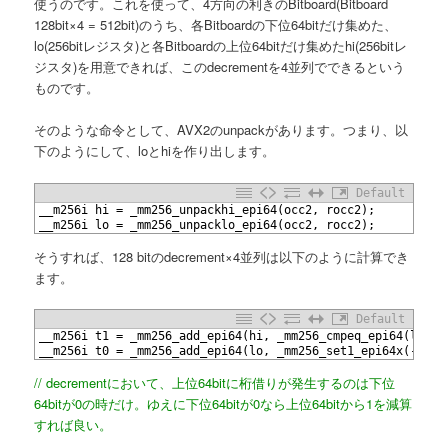
使うのです。これを使って、4方向の利きのBitboard(Bitboard
128bit×4 = 512bit)のうち、各Bitboardの下位64bitだけ集めた、
lo(256bitレジスタ)と各Bitboardの上位64bitだけ集めたhi(256bitレ
ジスタ)を用意できれば、このdecrementを4並列でできるという
ものです。
そのような命令として、AVX2のunpackがあります。つまり、以
下のようにして、loとhiを作り出します。
Default
1
__m256i hi = _mm256_unpackhi_epi64(occ2, rocc2);
2
__m256i lo = _mm256_unpacklo_epi64(occ2, rocc2);
そうすれば、128 bitのdecrement×4並列は以下のように計算でき
ます。
Default
1
__m256i t1 = _mm256_add_epi64(hi, _mm256_cmpeq_epi64(lo, _
2
__m256i t0 = _mm256_add_epi64(lo, _mm256_set1_epi64x(-1LL)
// decrementにおいて、上位64bitに桁借りが発生するのは下位
64bitが0の時だけ。ゆえに下位64bitが0なら上位64bitから1を減算
すれば良い。