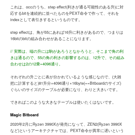
これは、occのうち、step effect(利きが通る可能性のある升)に対
応するbitを連続的に並べたものをPEXT命令で作って、それを
indexとして表引きするというものです。
step effectは、角が55にあれば16升に利きがあるので、つまりは
16bitのbitの組み合わせがあることになります。
// 実際は、端の升には駒があろうとなかろうと、そこまで角の利
きは通るので、55の角の利きの影響するのは、12升で、その組み
合わせは2の12乗=4096通り。
それぞれの升ごとに表が分かれているような感じなので、(大雑
把に計算すると)81升分×4096通り×16byte(==Bitboardのサイズ)
ぐらいのサイズのテーブルが必要になり、わりと大きいです。
できればこのような大きなテーブルは使いたくはないです。
Magic Bitboard
2020年2月にRyzen 3990Xが発売になって、ZEN2(Ryzen 3990X
など)というアーキテクチャでは、PEXT命令が異常に遅いという