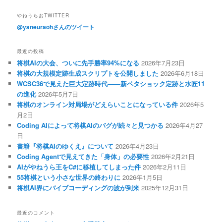
やねうらおTWITTER
@yaneuraohさんのツイート
最近の投稿
将棋AIの大会、ついに先手勝率94%になる
2026年7月23日
将棋の大規模定跡生成スクリプトを公開しました
2026年6月18日
WCSC36で見えた巨大定跡時代――新ペタショック定跡と水匠11
の進化
2026年5月7日
将棋のオンライン対局場がどえらいことになっている件
2026年5
月2日
Coding AIによって将棋AIのバグが続々と見つかる
2026年4月27
日
書籍『将棋AIのゆくえ』について
2026年4月23日
Coding Agentで見えてきた「身体」の必要性
2026年2月21日
AIがやねうら王をC#に移植してしまった件
2026年2月11日
55将棋という小さな世界の終わりに
2026年1月5日
将棋AI界にバイブコーディングの波が到来
2025年12月31日
最近のコメント