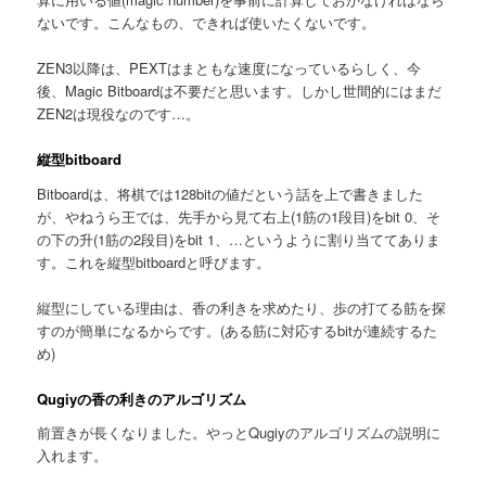
ないです。こんなもの、できれば使いたくないです。
ZEN3以降は、PEXTはまともな速度になっているらしく、今
後、Magic Bitboardは不要だと思います。しかし世間的にはまだ
ZEN2は現役なのです…。
縦型bitboard
Bitboardは、将棋では128bitの値だという話を上で書きました
が、やねうら王では、先手から見て右上(1筋の1段目)をbit 0、そ
の下の升(1筋の2段目)をbit 1、…というように割り当ててありま
す。これを縦型bitboardと呼びます。
縦型にしている理由は、香の利きを求めたり、歩の打てる筋を探
すのが簡単になるからです。(ある筋に対応するbitが連続するた
め)
Qugiyの香の利きのアルゴリズム
前置きが長くなりました。やっとQugiyのアルゴリズムの説明に
入れます。