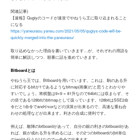
へ
関連記事)
【速報】Qugiyのコードが速攻でやねうら王に取り込まれること
移
になる
https://yaneuraou.yaneu.com/2021/05/05/qugiys-code-will-be-
動
quickly-merged-into-the-yaneuraou/
取り込めなかった理由を書いていきます…が、それぞれの用語を
簡単に解説しつつ、順番に話を進めていきます。
Bitboardとは
やねうら王では、Bitboardを用いています。これは、駒のある升
に対応するbitが1であるようなbitmap(画像)だと思うとわかりや
すいでしょう。将棋盤は9×9 = 81升なので64bitには収まらず、そ
の倍である128bitのbitmapとして扱っています。128bitはSSE2命
令だと1命令でandやxorなどの演算が出来るので、高速な重ね合
わせの処理などが出来ます。利きの合成に便利です。
例えば、敵陣のbitboardがあって、自分の銀の利きのbitboardがあ
れば、銀が成れる升を求めるには、その2つのbitboardの(bit単位
の)andを行うだけなので一命令で出来ます。