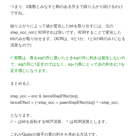
つまり、2進数とみなすと駒のある升まで繰り上がり続けるわけ
ですね。
繰り上がりによって値が変化したbitを取り出すには、元の
step_occ_notとXORすれば良いです。XORすることで変化した
bitのみが取り出せます。(XORは、0と1か、1と0の時のみ1になる
演算なので)
// 実際は、香をsqの升に置いたときsqの升に利きは発生しないの
で、sqの升に1足すのではなく、sq+1(香にとって歩の利き)に1を
足す感じになります。
まとめると、
step_occ = occ & lanceStepEffect(sq);
lanceEffect = (~step_occ + pawnStepEffect(sq)) ^ ~step_occ;
となります。
// ~ はbitを反転するNOT演算、 ^ はXOR演算とします。
これがQugiyの後手の香の利きを求める方法です。