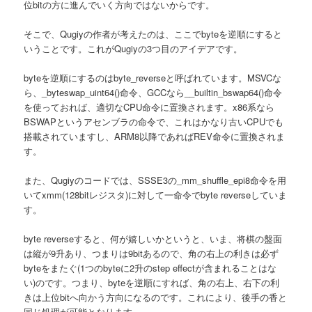
位bitの方に進んでいく方向ではないからです。
そこで、Qugiyの作者が考えたのは、ここでbyteを逆順にすると
いうことです。これがQugiyの3つ目のアイデアです。
byteを逆順にするのはbyte_reverseと呼ばれています。MSVCな
ら、_byteswap_uint64()命令、GCCなら__builtin_bswap64()命令
を使っておれば、適切なCPU命令に置換されます。x86系なら
BSWAPというアセンブラの命令で、これはかなり古いCPUでも
搭載されていますし、ARM8以降であればREV命令に置換されま
す。
また、Qugiyのコードでは、SSSE3の_mm_shuffle_epi8命令を用
いてxmm(128bitレジスタ)に対して一命令でbyte reverseしていま
す。
byte reverseすると、何が嬉しいかというと、いま、将棋の盤面
は縦が9升あり、つまりは9bitあるので、角の右上の利きは必ず
byteをまたぐ(1つのbyteに2升のstep effectが含まれることはな
い)のです。つまり、byteを逆順にすれば、角の右上、右下の利
きは上位bitへ向かう方向になるのです。これにより、後手の香と
同じ処理が可能となります。