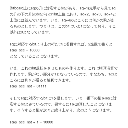
Bitboard上にsqの升に対応するbitがあり、sq+1(先手から見てsq
の升の下の升)のbitがその1bit上位にあり、sq+2、sq+3、sq+4と
上位には並んでいます。いま、sq+4のところには何かの駒があ
るものとします。つまりは、このbitはいま1になっており、そこ
以外は0となっています。
sqに対応するbitより上の桁だけに着目すれば、2進数で書くと
step_occ = 10000
となっていることになります。
いま、これのbit反転をさせたものを作ります。これはNOT演算で
作れます。駒がない部分が1となっているので、すなわち、1のと
ころには利きが通ると解釈できます。
step_occ_not = 01111
そしてsqに対応するbitに1を足します。いま一番下の桁をsqに対
応するbitとみているので、要するに1を加算したことになりま
す。そうすると桁が次々と繰り上がり、次のようになります。
step_occ_not + 1 = 10000