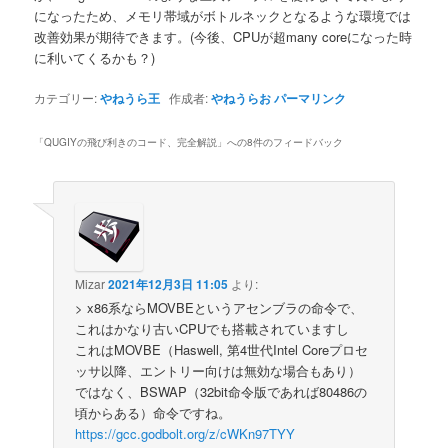
になったため、メモリ帯域がボトルネックとなるような環境では
改善効果が期待できます。(今後、CPUが超many coreになった時
に利いてくるかも？)
カテゴリー:
やねうら王
作成者:
やねうらお
パーマリンク
「
QUGIYの飛び利きのコード、完全解説
」への8件のフィードバック
Mizar
2021年12月3日 11:05
より:
> x86系ならMOVBEというアセンブラの命令で、
これはかなり古いCPUでも搭載されていますし
これはMOVBE（Haswell, 第4世代Intel Coreプロセ
ッサ以降、エントリー向けは無効な場合もあり）
ではなく、BSWAP（32bit命令版であれば80486の
頃からある）命令ですね。
https://gcc.godbolt.org/z/cWKn97TYY