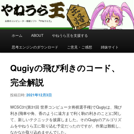
コンピューター将棋 やねうら王 公式サイト
やねうら王 公式サイト
メ
ホーム
ABOUT
やねうら王を支援する
メ
イ
ン
思考エンジンのダウンロード
ご意見・ご感想
姉妹サイト
イ
メ
ニ
ン
ュ
Qugiyの飛び利きのコード、
ー
コ
完全解説
ン
投稿日時:
2021年12月3日
テ
WCSC31(第31回 世界コンピュータ将棋選手権)でQugiyは、飛び
ン
利き(飛車や角、香のように遠方まで利く駒の利きのこと)に関し
て、新しいテクニックを披露しました。そのQugiyのアルゴリズ
ムをやねうら王に取り込む予定だったのですが、作業は難航し、
ツ
なかなか取り込めませんでした。