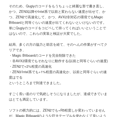
そのため、Qugiyのコードをもうちょっと綺麗な形で書き直し、
かつ、ZEN3以降やIntel系で以前と変わらない速度が出せて、か
つ、ZEN2で高速化して、かつ、AVX2非対応の環境でもMagic
Bitboardと同等ぐらいの速度が出てくれないといけないのです。
単にQugiyのコードをコピペして持ってくればいいということで
はないので、これらの実装と検証が大変でした。
結局、多くの方の協力と助言を経て、そのへんの作業がすべてク
リアでき、
・Magic Bitboardのコードを完全削除できた
・非AVX2環境でもそれなりに動作する(以前と同等ぐらいの速度)
・ZEN2で+2%程度の高速化
・ZEN3/Intel系でも+1%程度の高速化か、以前と同等ぐらいの速
度はでる
というところまで到達できました。
すごく長い道のりで気絶しそうになりましたが、達成できていま
はとても満足しています。
ソフトの棋力的には、ZEN2でも+R5程度しか変わっていません
が、Magic Bitboardのような巨大テーブルを使わなくて良いよう