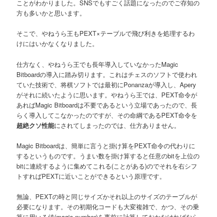
ことがわかりました。SNSでもすごく話題になったのでご存知の
方も多いかと思います。
そこで、やねうら王もPEXT×テーブルで飛び利きを処理するわ
けにはいかなくなりました。
仕方なく、やねうら王でも長年導入していなかったMagic
Bitboardの導入に踏み切ります。これはチェスのソフトで使われ
ていた技術で、将棋ソフトでは最初にPonanzaが導入し、Apery
がそれに続いたように思います。やねうら王では、PEXT命令が
あればMagic Bitboardは不要であるという立場であったので、長
らく導入してこなかったのですが、その命綱であるPEXT命令を
超絶クソ性能
にされてしまったのでは、仕方ありません。
Magic Bitboardは、簡単に言うと掛け算をPEXT命令の代わりに
するというものです。うまい数を掛け算すると任意のbitを上位の
bitに連続するように集めてこれる(ことがある)のでそれを右シフ
トすればPEXTに近いことができるという原理です。
無論、PEXTの時と同じサイズかそれ以上のサイズのテーブルが
必要になります。その初期化コードも大変複雑で、かつ、その乗
算に用いる値(magic number)を事前に計算しておかなければなら