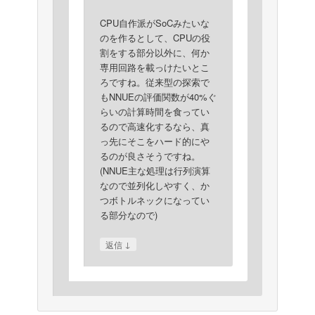
CPU自作派がSoCみたいな
のを作るとして、CPUの役
割をする部分以外に、何か
専用回路を載っけたいとこ
ろですね。従来型の探索で
もNNUEの評価関数が40%ぐ
らいの計算時間を食ってい
るので高速化するなら、真
っ先にそこをハード的にや
るのが良さそうですね。
(NNUE主な処理は行列演算
なので並列化しやすく、か
つボトルネックになってい
る部分なので)
↓
返信