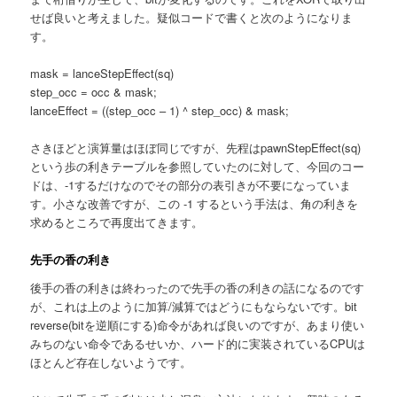
せば良いと考えました。疑似コードで書くと次のようになりま
す。
mask = lanceStepEffect(sq)
step_occ = occ & mask;
lanceEffect = ((step_occ – 1) ^ step_occ) & mask;
さきほどと演算量はほぼ同じですが、先程はpawnStepEffect(sq)
という歩の利きテーブルを参照していたのに対して、今回のコー
ドは、-1するだけなのでその部分の表引きが不要になっていま
す。小さな改善ですが、この -1 するという手法は、角の利きを
求めるところで再度出てきます。
先手の香の利き
後手の香の利きは終わったので先手の香の利きの話になるのです
が、これは上のように加算/減算ではどうにもならないです。bit
reverse(bitを逆順にする)命令があれば良いのですが、あまり使い
みちのない命令であるせいか、ハード的に実装されているCPUは
ほとんど存在しないようです。