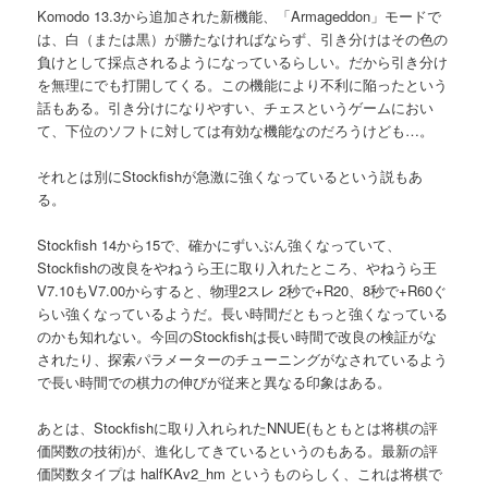
Komodo 13.3から追加された新機能、「Armageddon」モードで
は、白（または黒）が勝たなければならず、引き分けはその色の
負けとして採点されるようになっているらしい。だから引き分け
を無理にでも打開してくる。この機能により不利に陥ったという
話もある。引き分けになりやすい、チェスというゲームにおい
て、下位のソフトに対しては有効な機能なのだろうけども…。
それとは別にStockfishが急激に強くなっているという説もあ
る。
Stockfish 14から15で、確かにずいぶん強くなっていて、
Stockfishの改良をやねうら王に取り入れたところ、やねうら王
V7.10もV7.00からすると、物理2スレ 2秒で+R20、8秒で+R60ぐ
らい強くなっているようだ。長い時間だともっと強くなっている
のかも知れない。今回のStockfishは長い時間で改良の検証がな
されたり、探索パラメーターのチューニングがなされているよう
で長い時間での棋力の伸びが従来と異なる印象はある。
あとは、Stockfishに取り入れられたNNUE(もともとは将棋の評
価関数の技術)が、進化してきているというのもある。最新の評
価関数タイプは halfKAv2_hm というものらしく、これは将棋で