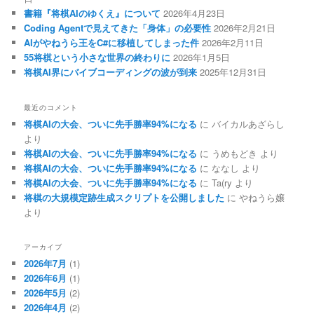
書籍『将棋AIのゆくえ』について
2026年4月23日
Coding Agentで見えてきた「身体」の必要性
2026年2月21日
AIがやねうら王をC#に移植してしまった件
2026年2月11日
55将棋という小さな世界の終わりに
2026年1月5日
将棋AI界にバイブコーディングの波が到来
2025年12月31日
最近のコメント
将棋AIの大会、ついに先手勝率94%になる
に
バイカルあざらし
より
将棋AIの大会、ついに先手勝率94%になる
に
うめもどき
より
将棋AIの大会、ついに先手勝率94%になる
に
ななし
より
将棋AIの大会、ついに先手勝率94%になる
に
Ta(ry
より
将棋の大規模定跡生成スクリプトを公開しました
に
やねうら嬢
より
アーカイブ
2026年7月
(1)
2026年6月
(1)
2026年5月
(2)
2026年4月
(2)