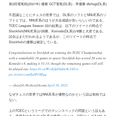
第2回電竜戦(2021年) 優勝 GCT電竜(DL系) , 準優勝 dlshogi(DL系)
へ
不思議なことにチェスの世界では、DL系のソフトとNNUE系のソ
移
フトとでは、NNUE系のほうが大会成績が良いらしいのである。
TCEC Leagues Season 22の結果は、以下のツイートの時点で
動
Stockfish(NNUE系)が26勝、Komodo(DL系)が8勝と大差である。
試合はまだ行われるようであるが、このツイートの時点で
Stockfishの優勝は確定している。
Congratulations to Stockfish on winning the TCEC Championship
with a remarkable 16 games to spare! Stockfish has scored 26 wins to
Komodo's 8, making it 51:33, though the remaining games will still
be played out:
https://t.co/WvsEdpOukm
#c24live
pic.twitter.com/IuJPt5IEqq
— chess24 (@chess24com)
April 20, 2022
なぜチェスの世界ではNNUE系が優勢なのかという話は単純では
ない。
上のTCECというリーグでのマシンスペックの問題という話もあ
る。将棋AIの大会ではDL系の将棋ソフトは、GPUとしてA100×8