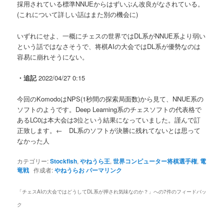
採用されている標準NNUEからはずいぶん改良がなされている。
(これについて詳しい話はまた別の機会に)
いずれにせよ、一概にチェスの世界ではDL系がNNUE系より弱い
という話ではなさそうで、将棋AIの大会ではDL系が優勢なのは
容易に崩れそうにない。
・追記
2022/04/27 0:15
今回のKomodoはNPS(1秒間の探索局面数)から見て、NNUE系の
ソフトのようです。Deep Learning系のチェスソフトの代表格で
あるLC0は本大会は3位という結果になっていました。謹んで訂
正致します。← DL系のソフトが決勝に残れてないとは思って
なかった人
カテゴリー:
Stockfish
,
やねうら王
,
世界コンピューター将棋選手権
,
電
竜戦
作成者:
やねうらお
パーマリンク
「
チェスAIの大会ではどうしてDL系が押され気味なのか？
」への7件のフィードバッ
ク