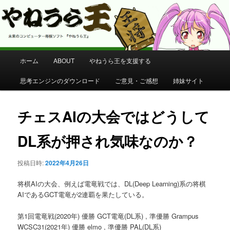
コンピューター将棋 やねうら王 公式サイト
やねうら王 公式サイト
メ
ホーム
ABOUT
やねうら王を支援する
メ
イ
ン
思考エンジンのダウンロード
ご意見・ご感想
姉妹サイト
イ
メ
ニ
ン
ュ
チェスAIの大会ではどうして
ー
コ
DL系が押され気味なのか？
ン
投稿日時:
2022年4月26日
テ
将棋AIの大会、例えば電竜戦では、DL(Deep Learning)系の将棋
ン
AIであるGCT電竜が2連覇を果たしている。
第1回電竜戦(2020年) 優勝 GCT電竜(DL系) , 準優勝 Grampus
ツ
WCSC31(2021年) 優勝 elmo , 準優勝 PAL(DL系)