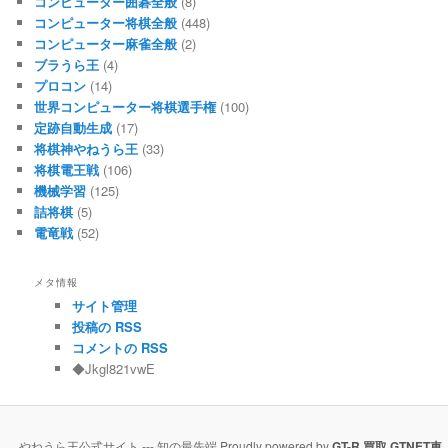
コンピューター囲碁全般
(8)
コンピューター将棋全般
(448)
コンピューター麻雀全般
(2)
ブラうら王
(4)
プロコン
(14)
世界コンピューター将棋選手権
(100)
定跡自動生成
(17)
将棋神やねうら王
(33)
将棋電王戦
(106)
機械学習
(125)
詰将棋
(5)
電竜戦
(52)
メタ情報
サイト管理
投稿の RSS
コメントの RSS
◆Jkgl821vwE
やねうら王公式サイト --- 知の最先端 Proudly powered by
GT-R 買取
,
GTNET車