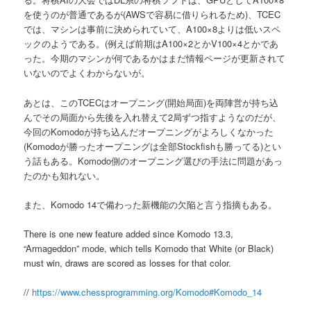
を使うのが普通であるが(AWSで容易に借りられるため)、TCEC
では、マシンは事前に決められていて、A100×8よりは低いスペ
ックのようである。(例えば前期はA100×2とかV100×4とかであ
った。今期のマシンが何であるかはまだ情報ページが更新されて
いないのでよくわからないが。
あとは、このTCECはオープニング(開始局面)を両陣営が持ち込
んでその局面から先後を入れ替えて2局ずつ指すようなのだが、
今回のKomodoが持ち込んだオープニングがよろしくなかった
(Komodoが勝ったオープニングは全部Stockfishも勝ってる)とい
う話もある。Komodo側のオープニング選びの手法に問題があっ
たのかも知れない。
また、Komodo 14で備わった新機能の欠陥と言う指摘もある。
There is one new feature added since Komodo 13.3,
“Armageddon” mode, which tells Komodo that White (or Black)
must win, draws are scored as losses for that color.
//
https://www.chessprogramming.org/Komodo#Komodo_14