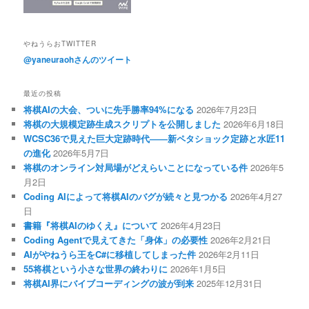
やねうらおTWITTER
@yaneuraohさんのツイート
最近の投稿
将棋AIの大会、ついに先手勝率94%になる
2026年7月23日
将棋の大規模定跡生成スクリプトを公開しました
2026年6月18日
WCSC36で見えた巨大定跡時代――新ペタショック定跡と水匠11
の進化
2026年5月7日
将棋のオンライン対局場がどえらいことになっている件
2026年5
月2日
Coding AIによって将棋AIのバグが続々と見つかる
2026年4月27
日
書籍『将棋AIのゆくえ』について
2026年4月23日
Coding Agentで見えてきた「身体」の必要性
2026年2月21日
AIがやねうら王をC#に移植してしまった件
2026年2月11日
55将棋という小さな世界の終わりに
2026年1月5日
将棋AI界にバイブコーディングの波が到来
2025年12月31日