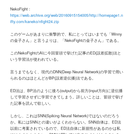
NekoFight :
https://web.archive.org/web/20160915154005/http://homepage1.n
ifty.com/kaneko/nfight24.zip
このゲームがあまりに衝撃的で、私にとってはいまでも「Winny
の金子さん」と言うよりは、「NekoFightの金子さん」である。
このNekoFightのAIに今回冒頭で挙げた記事のED(誤差拡散)法と
いう学習法が使われている。
言うまでもなく、現代のDNN(Deep Neural Network)の学習で用い
られるのはほとんどがBP(誤差逆伝播)法である。
ED法は、BP法のように後ろ(output)から前方(input方向)に逆伝播
して学習させずに学習できてしまう。詳しいことは、冒頭で挙げ
た記事を読んで欲しい。
しかし、これはSNN(Spiking Neural Network)ではないのだろう
か。私にはSNNとの違いがよくわからない。SNN自体は、ED法
以前に考案されているので、ED法自体に新規性があるのかは私