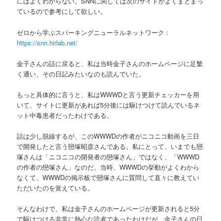
にはよくわからない。SNNに関しては次のサイトがよくまとまっ
ているので参考にして欲しい。
ゼロから学ぶスパーキングニューラルネットワーク :
https://snn.hirlab.net/
金子さんの話に戻ると、私は当時金子さんのホームページに足繁
く通い、その日記みたいなのも読んでいた。
もっと具体的に言うと、私はWWWDと言う更新チェッカーを用
いて、サイトに更新があれば5分後には駆けつけて読んでいるネ
ット中毒患者だったわけである。
話は少し脱線するが、このWWWDの作者がニコニコ動画を三日
で開発したと言う戀塚昭彦さんである。私にとって、いまでも戀
塚さんは「ニコニコの開発者の戀塚さん」ではなく、「WWWD
の作者の戀塚さん」なのだ。当時、WWWDの挙動がよくわから
なくて、WWWDの掲示板で戀塚さんに質問して直々に教えてい
ただいたのを覚えている。
そんなわけで、私は金子さんのホームページが更新されると5分
で駆けつける非常に熱心な読者であったわけだが、金子さんの日