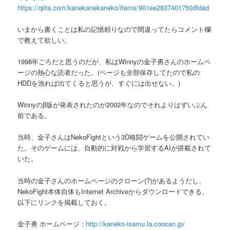
https://qiita.com/kanekanekaneko/items/901ee2837401750dfdad
へ
いまから書くことは私の記憶頼りなので間違ってたらコメント欄
移
で教えて欲しい。
動
1998年ごろだと思うのだが、私はWinnyの金子勇さんのホームペ
ージの熱心な読者だった。(ページも全部保存してたので私の
HDDを漁れば出てくると思うが、すぐには出せない。)
Winnyのβ版が発表されたのが2002年なのでそれよりはずいぶん
前である。
当時、金子さんはNekoFightという3D格闘ゲームを公開されてい
た。そのゲームには、自動的に対戦から学習するAIが搭載されて
いた。
当時の金子さんのホームページのクローン(?)があるようだし、
NekoFight本体自体もInternet Archiveからダウンロードできる。
以下にリンクを掲載しておく。
金子勇 ホームページ :
http://kaneko-isamu.la.coocan.jp/