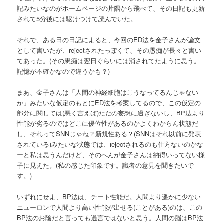
記みたいなのがホームページの片隅から飛べて、その日記も更新
されて5分後には駆けつけて読んでいた。
それで、ある日の日記によると、今回のED法を金子さんが論文
として書いたが、rejectされたっぽくて、その愚痴が長々と書い
てあった。(その愚痴は翌日ぐらいには消されてたように思う。
記憶が不確かなので違うかも？)
まあ、金子さんは「人間の神経細胞はこうなってるんじゃない
か」みたいな仮定のもとにED法を考案してるので、この仮定の
部分に関しては(悪く言えば)ただの妄想に過ぎないし、BP法より
性能が劣るのではどこに優位性があるのかよくわからん状態だ
し、それってSNNじゃね？新規性ある？(SNNはそれ以前に発表
されている)みたいな状態では、rejectされるのも仕方ないのかな
ーと私は思うんだけど、そのへんが金子さんは納得いってない様
子に見えた。(私の感じた印象です。識者の意見を聞きたいで
す。)
いずれにせよ、BP法は、チート性能だ。人間より遥かに少ない
ニューロンで人間より高い性能が出せる(ことがある)のは、この
BP法のお陰だと言っても過言ではないと思う。人間の脳はBP法