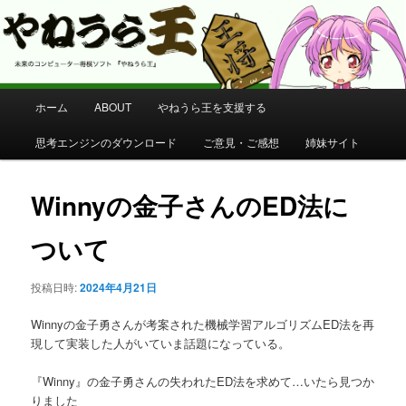
コンピューター将棋 やねうら王 公式サイト
やねうら王 公式サイト
メ
ホーム
ABOUT
やねうら王を支援する
メ
イ
ン
思考エンジンのダウンロード
ご意見・ご感想
姉妹サイト
イ
メ
ニ
ン
ュ
Winnyの金子さんのED法に
ー
コ
ついて
ン
投稿日時:
2024年4月21日
テ
Winnyの金子勇さんが考案された機械学習アルゴリズムED法を再
ン
現して実装した人がいていま話題になっている。
『Winny』の金子勇さんの失われたED法を求めて…いたら見つか
ツ
りました