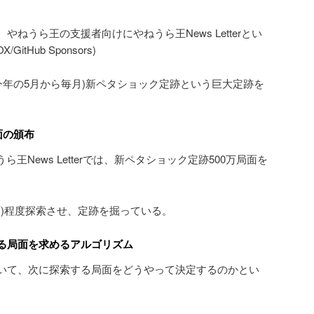
ねうら王の支援者向けにやねうら王News Letterとい
tHub Sponsors)
かで、(今年の5月から毎月)新ペタショック定跡という巨大定跡を
面の頒布
ねうら王News Letterでは、新ペタショック定跡500万局面を
面)程度探索させ、定跡を掘っている。
る局面を求めるアルゴリズム
いて、次に探索する局面をどうやって決定するのかとい