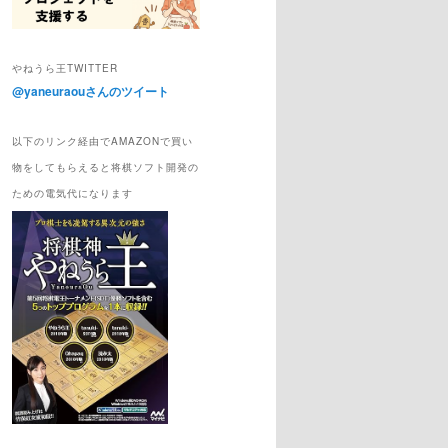
やねうら王TWITTER
@yaneuraouさんのツイート
以下のリンク経由でAMAZONで買い
物をしてもらえると将棋ソフト開発の
ための電気代になります