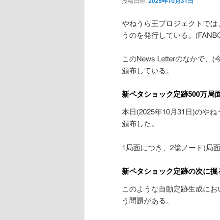
投稿日時:
2025年10月31日
ン
やねうら王プロジェクトでは、や
うのを発行している。(FANBOX/Gi
テ
このNews Letterのな
ン
頒布している。
ツ
新ペタショック定跡500万局
へ
本日(2025年10月31日)のや
頒布した。
移
1局面につき、2億ノード(局
動
新ペタショック定跡の次に掘
このような自動定跡生成にお
う問題がある。