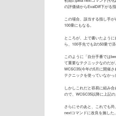
初期のpeta nextコマンド(
の評価値からEvalDiff下
この場合、該当する指し手が各
100乗にもなる。
ところが、上で書いたように自
ら、100手先でも2の50乗で
このように「自分手番ではbe
て重要なテクニックなのだが
WCSC35(今年の5月に開
テクニックを使っていなかっ
しかしこれだと容易に組み合
ので、WCSC35以降に上記
さらにそのあと、これでも尚、
nextコマンドに改良を施した