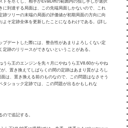
トを尽くし、相手がEvalDiffの範囲内の指し手しか選択
きに到達する局面は、この先端局面しかないので、これ
定跡ツリーの末端の局面の評価値が初期局面の方向に向
およそ定跡全体を更新したことになるわけである。(詳し
ップデートした際には、整合性があまりよろしくない定
く定跡のリリースができないということがある。
うら王のエンジンを先々月にやねうら王V8.60からやね
のだが、置き換えてしばらくの間の定跡はあまり質がよろし
万局面は、置き換える前のものなので、この問題はなさそう
ペタショック定跡では、この問題が出るかもしれな
るので追記する。