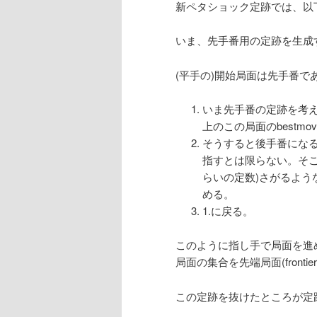
新ペタショック定跡では、以
いま、先手番用の定跡を生成
(平手の)開始局面は先手番で
いま先手番の定跡を考
上のこの局面のbestm
そうすると後手番になる
指すとは限らない。そこで、
らいの定数)さがるよう
める。
1.に戻る。
このように指し手で局面を進
局面の集合を先端局面(frontier
この定跡を抜けたところが定