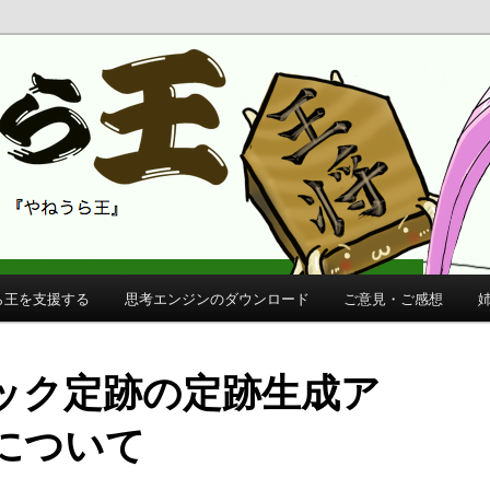
 公式サイト
公式サイト
ら王を支援する
思考エンジンのダウンロード
ご意見・ご感想
ック定跡の定跡生成ア
について