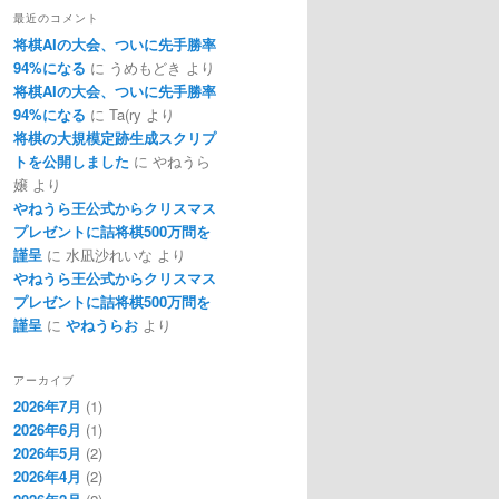
最近のコメント
将棋AIの大会、ついに先手勝率
94%になる
に
うめもどき
より
将棋AIの大会、ついに先手勝率
94%になる
に
Ta(ry
より
将棋の大規模定跡生成スクリプ
トを公開しました
に
やねうら
嬢
より
やねうら王公式からクリスマス
プレゼントに詰将棋500万問を
謹呈
に
水凪沙れいな
より
やねうら王公式からクリスマス
プレゼントに詰将棋500万問を
謹呈
に
やねうらお
より
アーカイブ
2026年7月
(1)
2026年6月
(1)
2026年5月
(2)
2026年4月
(2)