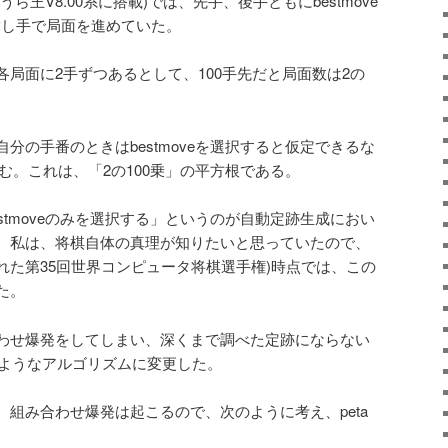
やねうら王V8.00系に搭載)では、先手、後手ともにbestmove
がる指し手で局面を進めていた。
局面に2手ずつあるとして、100手先だと局面数は2の
分の手番のときはbestmoveを選択すると仮定できるな
済む。これは、「2の100乗」の平方根である。
stmoveのみを選択する」というのが自動定跡生成におい
、私は、将棋自体の真理が知りたいと思っていたので、
催された第35回世界コンピュータ将棋選手権)時点では、この
た。
わせ爆発をしてしまい、深くまで調べた定跡にならない
のようなアルゴリズムに変更した。
組み合わせ爆発は起こるので、次のように考え、peta
。