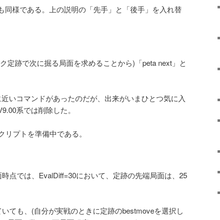
も同様である。上の説明の「先手」と「後手」を入れ替
定跡で次に掘る局面を求めることから)「peta next」と
れに近いコマンドがあったのだが、出来がいまひとつ気に入
9.00系では削除した。
n製のスクリプトを準備中である。
点では、EvalDiff=30において、定跡の先端局面は、25
いても、(自分が実戦のときに定跡のbestmoveを選択し