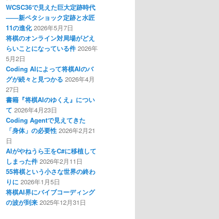
WCSC36で見えた巨大定跡時代
――新ペタショック定跡と水匠
11の進化
2026年5月7日
将棋のオンライン対局場がどえ
らいことになっている件
2026年
5月2日
Coding AIによって将棋AIのバ
グが続々と見つかる
2026年4月
27日
書籍『将棋AIのゆくえ』につい
て
2026年4月23日
Coding Agentで見えてきた
「身体」の必要性
2026年2月21
日
AIがやねうら王をC#に移植して
しまった件
2026年2月11日
55将棋という小さな世界の終わ
りに
2026年1月5日
将棋AI界にバイブコーディング
の波が到来
2025年12月31日