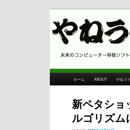
コンピューター将棋 やねうら王
やねうら王 
メ
ホーム
ABOUT
やねう
メ
イ
ン
イ
メ
新ペタショ
ニ
ン
ュ
ルゴリズム
ー
コ