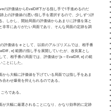
veの評価値からEvalDiff下がる指し手で1手進めるのだ
定跡上の評価値の)悪い指し手を選択するので、少しずつ評
る。しかし、開始局面の評価値からあまりに評価を落と
と非常にありがたい局面であり、そんな局面の定跡を調
veの評価値を e として、以前のアルゴリズムでは、相手番
valDiff , e] 範囲の指し手を展開していたが、改良案とし
相手番の局面では、評価値が [s – EvalDiff, e] の範
いことにした。
面から大幅に評価値を下げている局面では指し手をあま
み合わせ爆発を抑えられるのである。
月ごろである。
面が大幅に厳選されることになり、かなり効率的に定跡