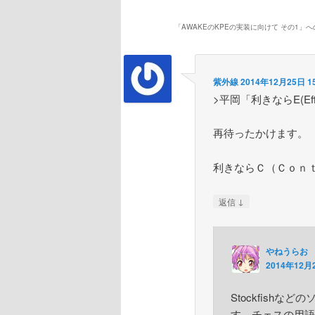
「
AWAKEのKPEの実装に向けて その1
」へ
紫外線
2014年12月25日 15
>平岡「利きならE(Ef
再待ったかけます。
利きならＣ（Ｃｏｎ
↓
返信
やねうらお
2014年12月2
Stockfishな
す。チェスの用語集