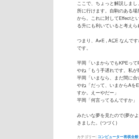
ここで、ちょっと解説しましょ
所に行けます。自駒のある場所
から。これに対してEffec
る升にも利いていると考えら
つまり、A≠E , A⊆E なん
です。
平岡「いまからでもKPEっ
やね「もう手遅れです。私が
平岡「いまなら、まだ間に合
やね「だって、いまからAをE
すか。えーやだー」
平岡「何言ってるんですか」
みたいな夢を見たので(夢かよ
きました。(つづく)
カテゴリー:
コンピューター将棋全般