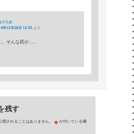
ねうらお
14年12月26日 12:25
より:
…。そんな罠が…。
を残す
※
公開されることはありません。
が付いている欄