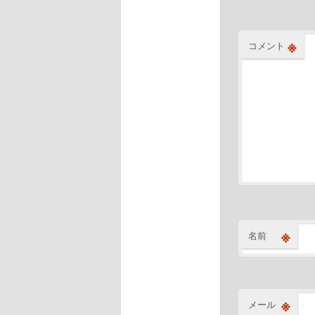
※
コメント
※
名前
※
メール