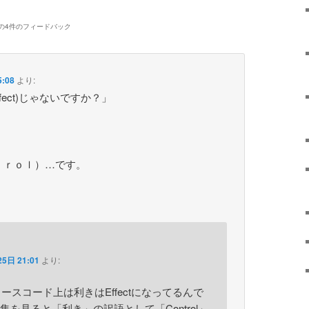
の4件のフィードバック
:08
より:
fect)じゃないですか？」
ｔｒｏｌ）…です。
5日 21:01
より:
どのソースコード上は利きはEffectになってるんで
を見ると「利き」の訳語として「Control」