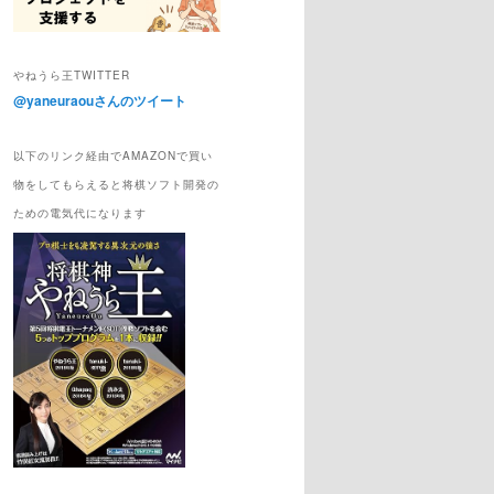
やねうら王TWITTER
@yaneuraouさんのツイート
以下のリンク経由でAMAZONで買い
物をしてもらえると将棋ソフト開発の
ための電気代になります