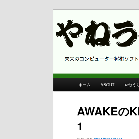
コンピューター将棋 やねうら王
やねうら王 
メ
ホーム
ABOUT
やねう
メ
イ
ン
イ
メ
AWAKEの
ニ
ン
ュ
1
ー
コ