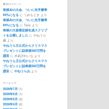
最近のコメント
将棋AIの大会、ついに先手勝率
94%になる
に
うめもどき
より
将棋AIの大会、ついに先手勝率
94%になる
に
Ta(ry
より
将棋の大規模定跡生成スクリプ
トを公開しました
に
やねうら
嬢
より
やねうら王公式からクリスマス
プレゼントに詰将棋500万問を
謹呈
に
水凪沙れいな
より
やねうら王公式からクリスマス
プレゼントに詰将棋500万問を
謹呈
に
やねうらお
より
アーカイブ
2026年7月
(1)
2026年6月
(1)
2026年5月
(2)
2026年4月
(2)