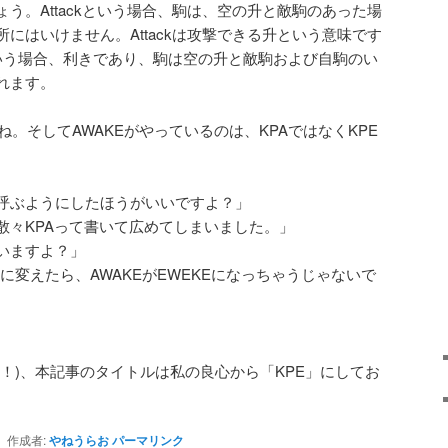
う。Attackという場合、駒は、空の升と敵駒のあった場
にはいけません。Attackは攻撃できる升という意味です
tという場合、利きであり、駒は空の升と敵駒および自駒のい
れます。
ですね。そしてAWAKEがやっているのは、KPAではなくKPE
て呼ぶようにしたほうがいいですよ？」
散々KPAって書いて広めてしまいました。」
いますよ？」
に変えたら、AWAKEがEWEKEになっちゃうじゃないで
！)、本記事のタイトルは私の良心から「KPE」にしてお
作成者:
やねうらお
パーマリンク