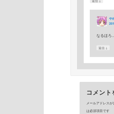
↓
返信
や
20
なるほろ
↓
返信
コメント
メールアドレスが
は必須項目です