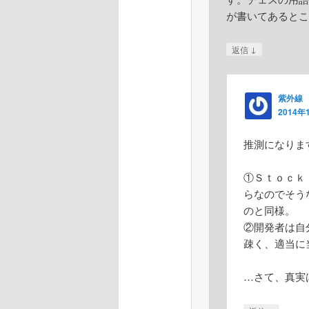
が書いてあるとこ
↓
返信
紫外線
2014年
推測になりま
①Ｓｔｏｃｋ
らなのでそう
のと同様。
②開発者は自
疎く、適当に
…さて、真実