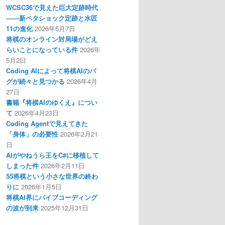
WCSC36で見えた巨大定跡時代
――新ペタショック定跡と水匠
11の進化
2026年5月7日
将棋のオンライン対局場がどえ
らいことになっている件
2026年
5月2日
Coding AIによって将棋AIのバ
グが続々と見つかる
2026年4月
27日
書籍『将棋AIのゆくえ』につい
て
2026年4月23日
Coding Agentで見えてきた
「身体」の必要性
2026年2月21
日
AIがやねうら王をC#に移植して
しまった件
2026年2月11日
55将棋という小さな世界の終わ
りに
2026年1月5日
将棋AI界にバイブコーディング
の波が到来
2025年12月31日