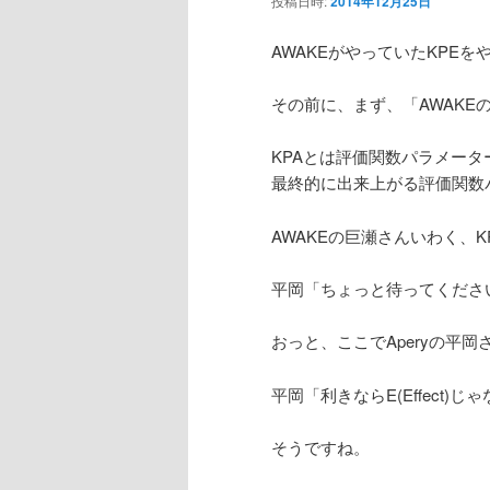
投稿日時:
2014年12月25日
ン
AWAKEがやっていたKPE
テ
その前に、まず、「AWAKE
ン
KPAとは評価関数パラメー
最終的に出来上がる評価関数
ツ
AWAKEの巨瀬さんいわく、KP
へ
平岡「ちょっと待ってくださ
移
おっと、ここでAperyの平
動
平岡「利きならE(Effect)
そうですね。