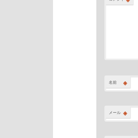
※
名前
※
メール