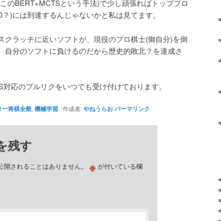
このBERT+MCTSという手法)で少し頑張ればトッププロ
00-3500？)には到達するんじゃないかと私は見てます。
スクラッチに近いソフトが、現役のプロ棋士(御自分)を倒
、自分のソフトに負けるのだから歴史的敗北？を達成さ
CTS対応のプルリクをいつでも受け付けております。
ター将棋全般
,
機械学習
作成者:
やねうらお
パーマリンク
を残す
※
公開されることはありません。
が付いている欄