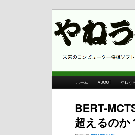
コンピューター将棋 やねうら王
やねうら王 
メ
ホーム
ABOUT
やねう
メ
イ
ン
イ
メ
BERT-M
ニ
ン
ュ
超えるのか
ー
コ