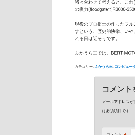
諸々合わせて考えると、これ(
の棋力(floodgateでR30
現役のプロ棋士の作ったフル
すという、歴史的快挙、いや
れる日は近そうです。
ふかうら王では、BERT-M
カテゴリー:
ふかうら王
,
コンピュー
コメント
メールアドレスが
は必須項目です
※
コメント