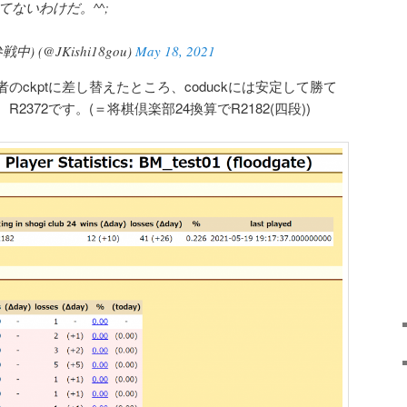
勝てないわけだ。^^;
) (@JKishi18gou)
May 18, 2021
ckptに差し替えたところ、coduckには安定して勝て
372です。(＝将棋倶楽部24換算でR2182(四段))