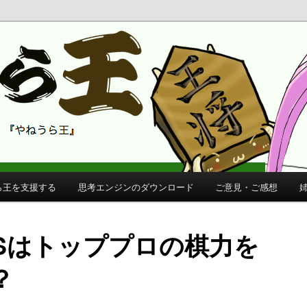
 公式サイト
公式サイト
ら王を支援する
思考エンジンのダウンロード
ご意見・ご感想
CTSはトッププロの棋力を
？