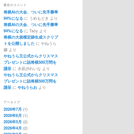
最近のコメント
将棋AIの大会、ついに先手勝率
94%になる
に
うめもどき
より
将棋AIの大会、ついに先手勝率
94%になる
に
Ta(ry
より
将棋の大規模定跡生成スクリプ
トを公開しました
に
やねうら
嬢
より
やねうら王公式からクリスマス
プレゼントに詰将棋500万問を
謹呈
に
水凪沙れいな
より
やねうら王公式からクリスマス
プレゼントに詰将棋500万問を
謹呈
に
やねうらお
より
アーカイブ
2026年7月
(1)
2026年6月
(1)
2026年5月
(2)
2026年4月
(2)