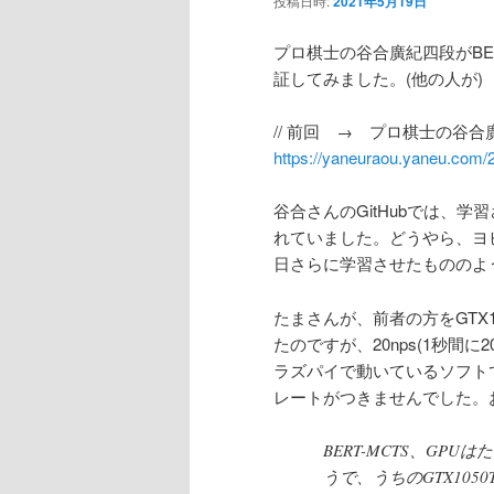
投稿日時:
2021年5月19日
ン
プロ棋士の谷合廣紀四段がB
証してみました。(他の人が)
テ
// 前回 → プロ棋士の谷合
ン
https://yaneuraou.yaneu.com/2
ツ
谷合さんのGitHubでは、学
れていました。どうやら、ヨビ
へ
日さらに学習させたもののよ
移
たまさんが、前者の方をGTX105
たのですが、20nps(1秒間に20
動
ラズパイで動いているソフトで
レートがつきませんでした。おそ
BERT-MCTS、G
うで、うちのGTX1050T