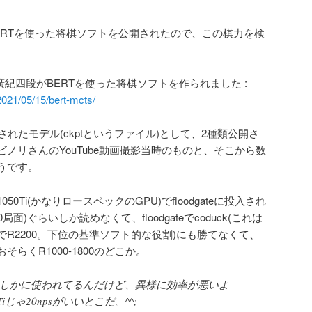
ERTを使った将棋ソフトを公開されたので、この棋力を検
廣紀四段がBERTを使った将棋ソフトを作られました :
021/05/15/bert-mcts/
習されたモデル(ckptというファイル)として、2種類公開さ
ノリさんのYouTube動画撮影当時のものと、そこから数
うです。
0Ti(かなりロースペックのGPU)でfloodgateに投入され
局面)ぐらいしか読めなくて、floodgateでcoduck(これは
R2200。下位の基準ソフト的な役割)にも勝てなくて、
らくR1000-1800のどこか。
PUはたしかに使われてるんだけど、異様に効率が悪いよ
iじゃ20npsがいいとこだ。^^;