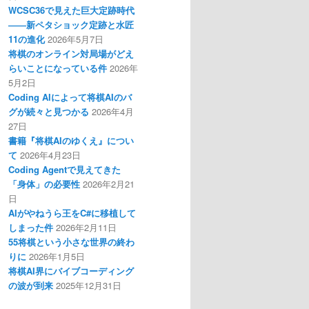
WCSC36で見えた巨大定跡時代
――新ペタショック定跡と水匠
11の進化
2026年5月7日
将棋のオンライン対局場がどえ
らいことになっている件
2026年
5月2日
Coding AIによって将棋AIのバ
グが続々と見つかる
2026年4月
27日
書籍『将棋AIのゆくえ』につい
て
2026年4月23日
Coding Agentで見えてきた
「身体」の必要性
2026年2月21
日
AIがやねうら王をC#に移植して
しまった件
2026年2月11日
55将棋という小さな世界の終わ
りに
2026年1月5日
将棋AI界にバイブコーディング
の波が到来
2025年12月31日