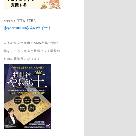
やねうら王TWITTER
@yaneuraouさんのツイート
以下のリンク経由でAMAZONで買い
物をしてもらえると将棋ソフト開発の
ための電気代になります