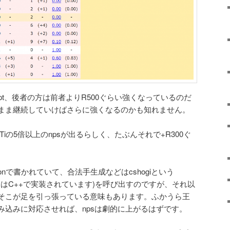
pt、後者の方は前者よりR500ぐらい強くなっているのだ
まま継続していけばさらに強くなるのかも知れません。
50Tiの5倍以上のnpsが出るらしく、たぶんそれで+R300ぐ
onで書かれていて、合法手生成などはcshogiという
的にはC++で実装されています)を呼び出すのですが、それ以
そこが足を引っ張っている意味もあります。ふかうら王
み込みに対応させれば、npsは劇的に上がるはずです。