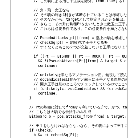
248
          // この駒による指し手生成を除外。(continueする)
249
250
          // 角・飛・女王なら
251
          // その駒の利き(利きが遮断されていることは考慮しない
252
          // そのなかから、targetとして指定された升を抽出。
253
          // さらに、その升に駒種Ptをおいたときに敵玉に王手となる升
254
          // これらは必要条件であり、この必要条件を満たさないな
255
256
          // PseudoAttacks[pt][from] = 盤上の駒を考慮
257
          // checkSq[pt] = 駒種Ptで王手となる升
258
          // すくなくともこの２つが交差しないと王手になりようがな
259
260
          if ((Pt == BISHOP || Pt == ROOK || Pt == QUEEN)
261
            && !(PseudoAttacks[Pt][from] & target & ci->ch
262
            continue;
263
264
          // unlikelyは単なるアノテーション用。無視して読んで良
265
          // dcCandidatesは動かすと敵玉に王手となる自駒の候補のbi
266
          // 開き王手は別のところでチェックしているのでここでは
267
          if (unlikely(ci->dcCandidates) && (ci->dcCandida
268
            continue;
269
        }
270
271
        // Ptの駒種に対してfromから利いている升で、かつ、targ
272
        // こちらは大駒でも合法手のみ生成
273
        Bitboard b = pos.attacks_from
(from) & target;
274
275
        // 王手をしなければならないなら、その駒によって王手にな
276
        if (Checks)
277
          b &= ci->checkSq[Pt];