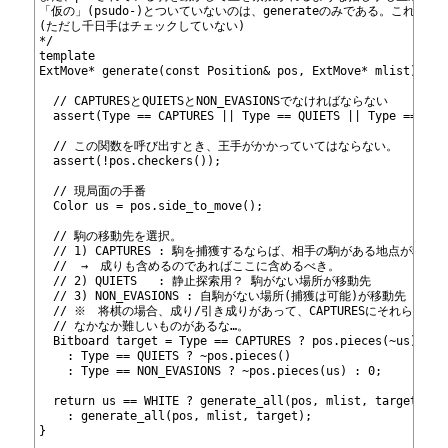
368
「仮の」(psudo-)とついていないのは、generate
のみである。これは本
369
(ただし千日手はチェックしていない)
370
*/
371
template
372
ExtMove* generate(const Position& pos, ExtMove* mlist) {
373
374
  // CAPTURESとQUIETSとNON_EVASIONSでなければならない
375
  assert(Type == CAPTURES || Type == QUIETS || Type == NON
376
377
  // この関数を呼び出すとき、王手がかかっていてはならない。
378
  assert(!pos.checkers());
379
380
  // 現局面の手番
381
  Color us = pos.side_to_move();
382
383
  // 駒の移動先を選択。
384
  // 1) CAPTURES : 駒を捕獲するならば、相手の駒がある地点が移動
385
  //  →　成りも含めるのであればここに含めるべき。
386
  // 2) QUIETS   : 静止探索用？ 駒がない場所が移動先
387
  // 3) NON_EVASIONS : 自駒がない場所(捕獲は可能)が移動先
388
  // ※　将棋の場合、成り/引き成りがあって、CAPTURESにそれらの
389
  // なかなか難しいものがあるな…。
390
  Bitboard target = Type == CAPTURES ? pos.pieces(~us)
391
    : Type == QUIETS ? ~pos.pieces()
392
    : Type == NON_EVASIONS ? ~pos.pieces(us) : 0;
393
394
  return us == WHITE ? generate_all
(pos, mlist, target)
395
    : generate_all
(pos, mlist, target);
396
}
397