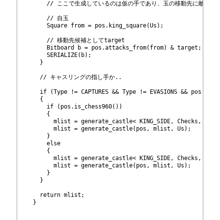
308
        // ここで生成しているのは仮の手であり、玉の移動先に敵の
309
310
        // 自玉
311
        Square from = pos.king_square(Us);
312
313
        // 移動先候補としてtarget
314
        Bitboard b = pos.attacks_from
(from) & target;
315
        SERIALIZE(b);
316
      }
317
318
      // キャスリングの指し手か..
319
320
      if (Type != CAPTURES && Type != EVASIONS && pos.can_
321
      {
322
        if (pos.is_chess960())
323
        {
324
          mlist = generate_castle< KING_SIDE, Checks, true
325
          mlist = generate_castle
(pos, mlist, Us);
326
        }
327
        else
328
        {
329
          mlist = generate_castle< KING_SIDE, Checks, fals
330
          mlist = generate_castle
(pos, mlist, Us);
331
        }
332
      }
333
334
      return mlist;
335
    }
336
337