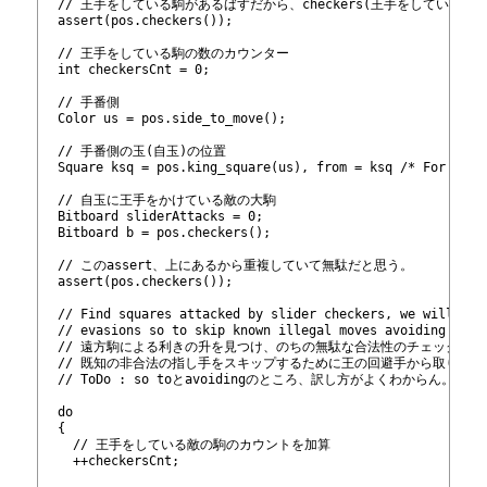
487
  // 王手をしている駒があるばすだから、checkers(王手をしている駒
488
  assert(pos.checkers());
489
490
  // 王手をしている駒の数のカウンター
491
  int checkersCnt = 0;
492
493
  // 手番側
494
  Color us = pos.side_to_move();
495
496
  // 手番側の玉(自玉)の位置
497
  Square ksq = pos.king_square(us), from = ksq /* For SERI
498
499
  // 自玉に王手をかけている敵の大駒
500
  Bitboard sliderAttacks = 0;
501
  Bitboard b = pos.checkers();
502
503
  // このassert、上にあるから重複していて無駄だと思う。
504
  assert(pos.checkers());
505
506
  // Find squares attacked by slider checkers, we will rem
507
  // evasions so to skip known illegal moves avoiding usel
508
  // 遠方駒による利きの升を見つけ、のちの無駄な合法性のチェックを回
509
  // 既知の非合法の指し手をスキップするために王の回避手から取り除く
510
  // ToDo : so toとavoidingのところ、訳し方がよくわからん。
511
512
  do
513
  {
514
    // 王手をしている敵の駒のカウントを加算
515
    ++checkersCnt;
516