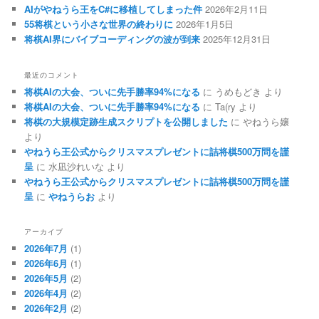
AIがやねうら王をC#に移植してしまった件
2026年2月11日
55将棋という小さな世界の終わりに
2026年1月5日
将棋AI界にバイブコーディングの波が到来
2025年12月31日
最近のコメント
将棋AIの大会、ついに先手勝率94%になる
に
うめもどき
より
将棋AIの大会、ついに先手勝率94%になる
に
Ta(ry
より
将棋の大規模定跡生成スクリプトを公開しました
に
やねうら嬢
より
やねうら王公式からクリスマスプレゼントに詰将棋500万問を謹
呈
に
水凪沙れいな
より
やねうら王公式からクリスマスプレゼントに詰将棋500万問を謹
呈
に
やねうらお
より
アーカイブ
2026年7月
(1)
2026年6月
(1)
2026年5月
(2)
2026年4月
(2)
2026年2月
(2)