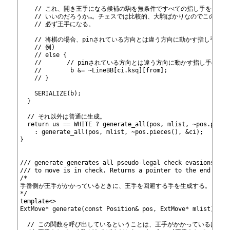
457
458
    // これ、開き王手になる候補の駒を無条件ですべての指し手を生成
459
    // いいのだろうか…。チェスでは比較的、大駒ばかりなのでこの候
460
    // 必ず王手になる。
461
462
    // 将棋の場合、pinされている方向とは違う方向に動かす指し手の
463
    // 例)
464
    // else {
465
    //       // pinされている方向とは違う方向に動かす指し手のみ
466
    //        b &= ~LineBB[ci.ksq][from];
467
    // }
468
469
    SERIALIZE(b);
470
  }
471
472
  // それ以外は普通に生成。
473
  return us == WHITE ? generate_all
(pos, mlist, ~pos.piece
474
    : generate_all
(pos, mlist, ~pos.pieces(), &ci);
475
}
476
477
478
/// generate
 generates all pseudo-legal check evasions whe
479
/// to move is in check. Returns a pointer to the end of t
480
/*
481
手番側が王手がかかっているときに、王手を回避する手を生成する。
482
*/
483
template<>
484
ExtMove* generate
(const Position& pos, ExtMove* mlist) {
485
486
  // この関数を呼び出しているということは、王手がかかっているはずで