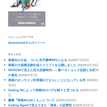
やねうらおTWITTER
@yaneuraohさんのツイート
最近の投稿
将棋AIの大会、ついに先手勝率94%になる
2026年7月23日
将棋の大規模定跡生成スクリプトを公開しました
2026年6月18日
WCSC36で見えた巨大定跡時代――新ペタショック定跡と水匠11
の進化
2026年5月7日
将棋のオンライン対局場がどえらいことになっている件
2026年5
月2日
Coding AIによって将棋AIのバグが続々と見つかる
2026年4月27
日
書籍『将棋AIのゆくえ』について
2026年4月23日
Coding Agentで見えてきた「身体」の必要性
2026年2月21日