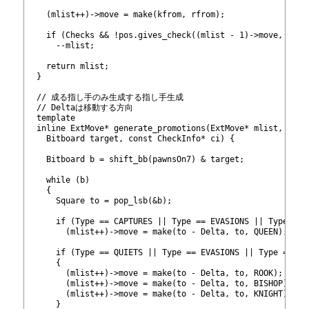
69
70
    (mlist++)->move = make
(kfrom, rfrom);
71
72
    if (Checks && !pos.gives_check((mlist - 1)->move, Chec
73
      --mlist;
74
75
    return mlist;
76
  }
77
78
  // 成る指し手のみ生成する指し手生成
79
  // Deltaは移動する方向
80
  template
81
  inline ExtMove* generate_promotions(ExtMove* mlist, Bitb
82
    Bitboard target, const CheckInfo* ci) {
83
84
    Bitboard b = shift_bb
(pawnsOn7) & target;
85
86
    while (b)
87
    {
88
      Square to = pop_lsb(&b);
89
90
      if (Type == CAPTURES || Type == EVASIONS || Type == 
91
        (mlist++)->move = make
(to - Delta, to, QUEEN);
92
93
      if (Type == QUIETS || Type == EVASIONS || Type == NO
94
      {
95
        (mlist++)->move = make
(to - Delta, to, ROOK);
96
        (mlist++)->move = make
(to - Delta, to, BISHOP);
97
        (mlist++)->move = make
(to - Delta, to, KNIGHT);
98
      }