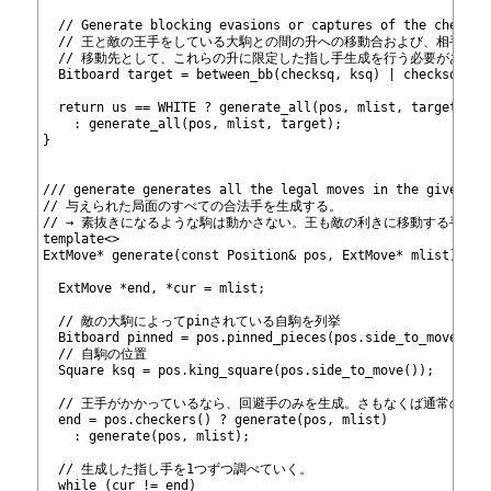
547
548
  // Generate blocking evasions or captures of the checkin
549
  // 王と敵の王手をしている大駒との間の升への移動合および、相手の
550
  // 移動先として、これらの升に限定した指し手生成を行う必要がある。
551
  Bitboard target = between_bb(checksq, ksq) | checksq;
552
553
  return us == WHITE ? generate_all
(pos, mlist, target)
554
    : generate_all
(pos, mlist, target);
555
}
556
557
558
/// generate
 generates all the legal moves in the given po
559
// 与えられた局面のすべての合法手を生成する。
560
// → 素抜きになるような駒は動かさない。王も敵の利きに移動する手は
561
template<>
562
ExtMove* generate
(const Position& pos, ExtMove* mlist) {
563
564
  ExtMove *end, *cur = mlist;
565
566
  // 敵の大駒によってpinされている自駒を列挙
567
  Bitboard pinned = pos.pinned_pieces(pos.side_to_move());
568
  // 自駒の位置
569
  Square ksq = pos.king_square(pos.side_to_move());
570
571
  // 王手がかかっているなら、回避手のみを生成。さもなくば通常の指
572
  end = pos.checkers() ? generate
(pos, mlist)
573
    : generate
(pos, mlist);
574
575
  // 生成した指し手を1つずつ調べていく。
576
  while (cur != end)