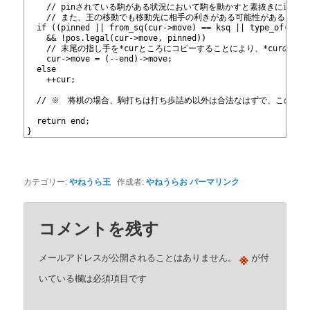
577
    // pinされている駒がある状況において駒を動かすと素抜きに遭う
578
    // また、王の移動でも移動先に相手の利きがある可能性がある。
579
  if ((pinned || from_sq(cur->move) == ksq || type_of(cur-
580
    && !pos.legal(cur->move, pinned))
581
    // 末尾の指し手を*curところにコピーすることにより、*curの指し
582
    cur->move = (--end)->move;
583
  else
584
    ++cur;
585
586
  // ※　将棋の場合、駒打ちは打ち歩詰め以外は合法なはずで、このよ
587
588
  return end;
589
}
カテゴリー:
やねうら王
作成者:
やねうらお
パーマリンク
コメントを残す
※
メールアドレスが公開されることはありません。
が付
いている欄は必須項目です