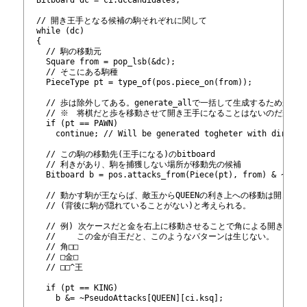
428
429
  // 開き王手となる候補の駒それぞれに関して
430
  while (dc)
431
  {
432
    // 駒の移動元
433
    Square from = pop_lsb(&dc);
434
    // そこにある駒種
435
    PieceType pt = type_of(pos.piece_on(from));
436
437
    // 歩は除外してある。generate_allで一括して生成するためか？
438
    // ※　将棋だと歩を移動させて開き王手になることはないのだが…。
439
    if (pt == PAWN)
440
      continue; // Will be generated togheter with direct 
441
442
    // この駒の移動先(王手になる)のbitboard
443
    // 利きがあり、駒を捕獲しない場所が移動先の候補
444
    Bitboard b = pos.attacks_from(Piece(pt), from) & ~pos.
445
446
    // 動かす駒が王ならば、敵玉からQUEENの利き上への移動は開き王
447
    // (背後に駒が隠れていることがない)と考えられる。
448
449
    // 例) 次ケースだと金を右上に移動させることで角による開き王手
450
    // 　　この金が自王だと、このようなパターンは生じない。
451
    // 角□□
452
    // □金□
453
    // □□^王
454
455
    if (pt == KING)
456
      b &= ~PseudoAttacks[QUEEN][ci.ksq];