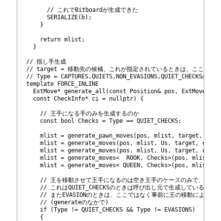
278
279
        // これでBitboardが生成できた
280
        SERIALIZE(b);
281
      }
282
283
      return mlist;
284
    }
285
286
  // 指し手生成
287
  // target = 移動先の候補。これが指定されているときは、ここに
288
  // Type = CAPTURES,QUIETS,NON_EVASIONS,QUIET_CHECK
289
  template
 FORCE_INLINE
290
    ExtMove* generate_all(const Position& pos, ExtMove* ml
291
    const CheckInfo* ci = nullptr) {
292
293
      // 王手になる手のみを生成するのか
294
      const bool Checks = Type == QUIET_CHECKS;
295
296
      mlist = generate_pawn_moves
(pos, mlist, target, ci);
297
      mlist = generate_moves
(pos, mlist, Us, target, ci);
298
      mlist = generate_moves
(pos, mlist, Us, target, ci);
299
      mlist = generate_moves<  ROOK, Checks>(pos, mlist, U
300
      mlist = generate_moves< QUEEN, Checks>(pos, mlist, U
301
302
      // 王を移動させて王手になるのは空き王手のケースのみで、
303
      // これはQUIET_CHECKSのときは呼び出し元で生成している。
304
      // またEVASIONのときは、ここではなく事前に王の移動による
305
      // (generate
のなかで)
306
      if (Type != QUIET_CHECKS && Type != EVASIONS)
307
      {