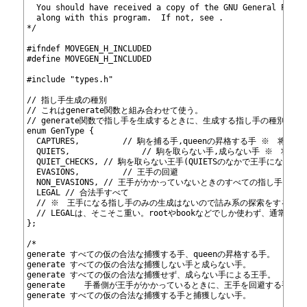
16
  You should have received a copy of the GNU General Publi
17
  along with this program.  If not, see 
.
18
*/
19
20
#ifndef MOVEGEN_H_INCLUDED
21
#define MOVEGEN_H_INCLUDED
22
23
#include "types.h"
24
25
// 指し手生成の種別
26
// これはgenerate関数と組み合わせて使う。
27
// generate関数で指し手を生成するときに、生成する指し手の種別を指
28
enum GenType {
29
  CAPTURES,			// 駒を捕る手,queenの昇格す
30
  QUIETS,				// 駒を取らない手,成らない
31
  QUIET_CHECKS, // 駒を取らない王手(QUIETSのなかで王手
32
  EVASIONS,			// 王手の回避
33
  NON_EVASIONS, // 王手がかかっていないときのすべての指し手　CAPTUR
34
  LEGAL // 合法手すべて
35
  // ※　王手になる指し手のみの生成はないので詰み系の探索をするに
36
  // LEGALは、そこそこ重い。rootやbookなどでしか使わず、通常
37
};
38
39
/*
40
generate
 すべての仮の合法な捕獲する手、queenの昇格する手。
41
generate
 すべての仮の合法な捕獲しない手と成らない手。
42
generate
 すべての仮の合法な捕獲せず、成らない手による王手。
43
generate
 	手番側が王手がかかっているときに、王手を回避する手を
44
generate
 すべての仮の合法な捕獲する手と捕獲しない手。
45