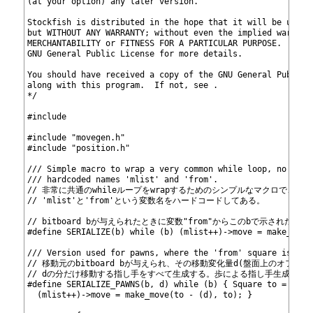
9
(at your option) any later version.
10
11
Stockfish is distributed in the hope that it will be usefu
12
but WITHOUT ANY WARRANTY; without even the implied warrant
13
MERCHANTABILITY or FITNESS FOR A PARTICULAR PURPOSE.  See 
14
GNU General Public License for more details.
15
16
You should have received a copy of the GNU General Public 
17
along with this program.  If not, see 
.
18
*/
19
20
#include 
21
22
#include "movegen.h"
23
#include "position.h"
24
25
/// Simple macro to wrap a very common while loop, no facn
26
/// hardcoded names 'mlist' and 'from'.
27
// 非常に共通のwhileループをwrapするためのシンプルなマクロで、
28
// 'mlist'と'from'という変数名をハードコードしてある。
29
30
// bitboard bが与えられたときに変数"from"からこのbで示され
31
#define SERIALIZE(b) while (b) (mlist++)->move = make_move
32
33
/// Version used for pawns, where the 'from' square is giv
34
// 移動元のbitboard bが与えられ、その移動変化量d(盤面上のオフ
35
// dの分だけ移動する指し手をすべて生成する。歩による指し手生成に使
36
#define SERIALIZE_PAWNS(b, d) while (b) { Square to = pop_
37
  (mlist++)->move = make_move(to - (d), to); }
38