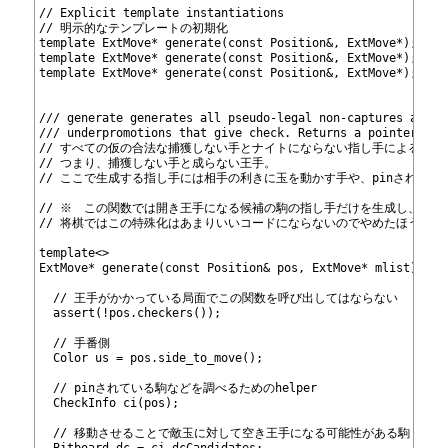
398
// Explicit template instantiations
399
// 明示的なテンプレートの初期化
400
template ExtMove* generate
(const Position&, ExtMove*);
401
template ExtMove* generate
(const Position&, ExtMove*);
402
template ExtMove* generate
(const Position&, ExtMove*);
403
404
405
/// generate
 generates all pseudo-legal non-captures and k
406
/// underpromotions that give check. Returns a pointer to 
407
// すべての仮の合法な捕獲しない手とナイトにならない指し手による王手
408
// つまり、捕獲しない手と成らない王手。
409
// ここで生成する指し手には相手の利きに玉を動かす手や、pinされて
410
411
// ※　この関数では開き王手になる候補の駒の指し手だけを生成し、そのあとg
412
// 将棋ではこの特殊化はあまりいいコードにならないのでやめたほうがい
413
414
template<>
415
ExtMove* generate
(const Position& pos, ExtMove* mlist) {
416
417
  // 王手がかかっている局面でこの関数を呼び出してはならない
418
  assert(!pos.checkers());
419
420
  // 手番側
421
  Color us = pos.side_to_move();
422
423
  // pinされている駒などを調べるためのhelper
424
  CheckInfo ci(pos);
425
426
  // 移動させることで敵玉に対して空き王手になる可能性がある駒
427
  Bitboard dc = ci.dcCandidates;