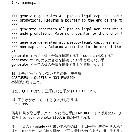
338
} // namespace
339
340
341
/// generate
 generates all pseudo-legal captures and queen
342
/// promotions. Returns a pointer to the end of the move l
343
///
344
/// generate
 generates all pseudo-legal non-captures and
345
/// underpromotions. Returns a pointer to the end of the m
346
///
347
/// generate
 generates all pseudo-legal captures and
348
/// non-captures. Returns a pointer to the end of the move
349
/*
350
generate
 すべての仮の合法な捕獲する手、queenの昇格する手。
351
generate
 すべての仮の合法な捕獲しない手と成らない手。
352
generate
 すべての仮の合法な捕獲する手と捕獲しない手。
353
354
a) 王手がかかっていないときの指し手生成
355
CAPTURES + QUIETS = NON_EVASION
356
の関係が成り立つ。
357
358
また、QUIETSかつ、王手になる手がQUIET_CHECKS。
359
360
b) 王手がかかっているときの指し手生成
361
EVASIONS
362
363
備考) 駒を取る手、クイーンに成る手はCAPTURE、それ以外のルーク、ビ
364
成る手(under promote)はQUIETSに分類される
365
366
※　「仮の」(psudo-)と書いてあるのは、千日手や小駒の利きのある場
367
また、pinされている駒を動かして王を素抜かれるような指し手も生成して