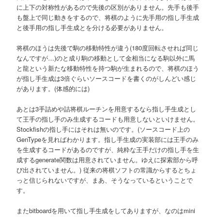
に上下の対称性があるので先後の区別がありません。先手も後手
へ
も盤上で同じ動きをするので、将棋のように先手用の指し手生成
と後手用の指し手生成とを分ける必要がありません。
移
将棋のほうは先後で駒の移動特性が違う(180度回転させれば同じ
動
なんですが…)のと成り駒の移動として金相当になる駒以外に馬
と龍という新たな移動特性を持つ駒が生まれるので、将棋のほう
が指し手生成は3倍ぐらいソースコードを書くのがしんどい感じ
があります。(体感的には)
あとは3手詰めや詰将棋ルーチンを用意するなら指し手生成とし
て王手の指し手のみ生成するコードも用意しないといけません。
Stockfishの指し手にはそれは無いのです。(ソースコード上の
GenTypeを見ればわかります。指し手生成の実装部には王手のみ
を生成するコードがあるのですが、純粋な王手だけの指し手を生
成するgenerate関数は用意されていません。ゆえに探索部から呼
び出されていません。) 従来の将棋ソフトの常識からするとちょ
っと信じられないですが、まあ、そうなっているということで
す。
またbitboardを用いて指し手生成をしてありますが、なのはmini