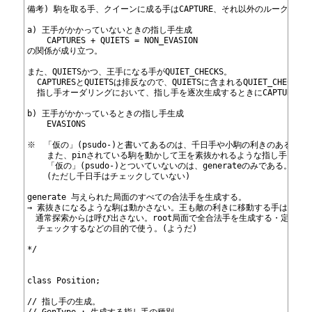
46
備考) 駒を取る手、クイーンに成る手はCAPTURE、それ以外のルーク、ビショッ
47
48
a) 王手がかかっていないときの指し手生成
49
	CAPTURES + QUIETS = NON_EVASION
50
の関係が成り立つ。
51
52
また、QUIETSかつ、王手になる手がQUIET_CHECKS。
53
  CAPTURESとQUIETSは排反なので、QUIETSに含まれるQUIET_CHECKS
54
  指し手オーダリングにおいて、指し手を逐次生成するときにCAPTURES→QU
55
56
b) 王手がかかっているときの指し手生成
57
	EVASIONS
58
59
※　「仮の」(psudo-)と書いてあるのは、千日手や小駒の利きのある場
60
	また、pinされている駒を動かして王を素抜かれるような指し手も生
61
	「仮の」(psudo-)とついていないのは、generate
のみである。これ
62
	(ただし千日手はチェックしていない)
63
64
generate
 与えられた局面のすべての合法手を生成する。
65
→ 素抜きになるような駒は動かさない。王も敵の利きに移動する手は生成
66
　通常探索からは呼び出さない。root局面で全合法手を生成する・定跡の
67
  チェックするなどの目的で使う。(ようだ)
68
69
*/
70
71
72
class Position;
73
74
// 指し手の生成。