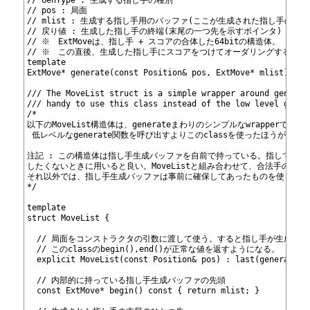
75
// GenType : 生成する指し手の種別
76
// pos : 局面
77
// mlist : 生成する指し手用のバッファ(ここが生成された指し手の先
78
// 戻り値 : 生成した指し手の終端(末尾の一つ先を示すポインタ)
79
// ※　ExtMoveは、指し手 + スコアの合体した64bitの構造体。
80
// ※　この直後、生成した指し手にスコアをつけてオーダリングするので
81
template
82
ExtMove* generate(const Position& pos, ExtMove* mlist);
83
84
/// The MoveList struct is a simple wrapper around generat
85
/// handy to use this class instead of the low level gener
86
/*
87
以下のMoveList構造体は、generateまわりのシンプルなwrapperであ
88
 低レベルなgenerate関数を呼び出すよりこのclassを使ったほうが便利
89
90
注記 : この構造体は指し手生成バッファを自前で持っている。指して生成
91
したくないときに用いると良い。MoveList
と組み合わせて、合法手のみを
92
それ以外では、指し手生成バッファは事前に確保してあったものを使うので
93
*/
94
95
template
96
struct MoveList {
97
98
  // 局面をコンストラクタの引数に渡して使う。すると指し手が生成され
99
  // このclassのbegin(),end()が正常な値を返すようになる。
100
  explicit MoveList(const Position& pos) : last(generate
(p
101
102
  // 内部的に持っている指し手生成バッファの先頭
103
  const ExtMove* begin() const { return mlist; }
104