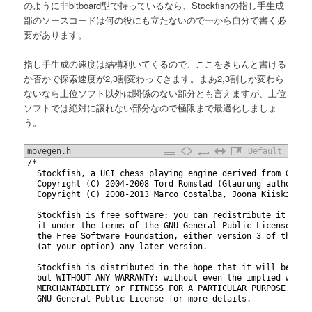
のように非bitboard型で持っているなら、Stockfishの指し手生成
部のソースコードは何の役にも立たないので一から自分で書く必
要があります。
指し手生成の速度は結構利いてくるので、ここをきちんと書ける
か否かで探索速度が2,3割変わってきます。まあ2,3割しか変わら
ないなら上位ソフト以外は関係のない部分とも言えますが、上位
ソフトでは絶対に譲れない部分なので極限まで最適化しましょ
う。
movegen.h
Default
1
/*
2
  Stockfish, a UCI chess playing engine derived from Glaur
3
  Copyright (C) 2004-2008 Tord Romstad (Glaurung author)
4
  Copyright (C) 2008-2013 Marco Costalba, Joona Kiiski, To
5
6
  Stockfish is free software: you can redistribute it and/
7
  it under the terms of the GNU General Public License as 
8
  the Free Software Foundation, either version 3 of the Li
9
  (at your option) any later version.
10
11
  Stockfish is distributed in the hope that it will be use
12
  but WITHOUT ANY WARRANTY; without even the implied warra
13
  MERCHANTABILITY or FITNESS FOR A PARTICULAR PURPOSE.  Se
14
  GNU General Public License for more details.
15