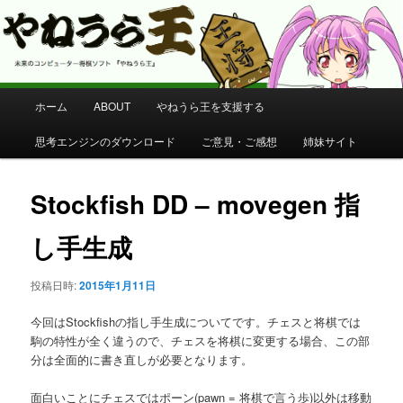
コンピューター将棋 やねうら王 公式サイト
やねうら王 公式サイト
メ
ホーム
ABOUT
やねうら王を支援する
メ
イ
ン
思考エンジンのダウンロード
ご意見・ご感想
姉妹サイト
イ
メ
ニ
ン
ュ
Stockfish DD – movegen 指
ー
コ
し手生成
ン
投稿日時:
2015年1月11日
テ
今回はStockfishの指し手生成についてです。チェスと将棋では
ン
駒の特性が全く違うので、チェスを将棋に変更する場合、この部
分は全面的に書き直しが必要となります。
ツ
面白いことにチェスではポーン(pawn = 将棋で言う歩)以外は移動