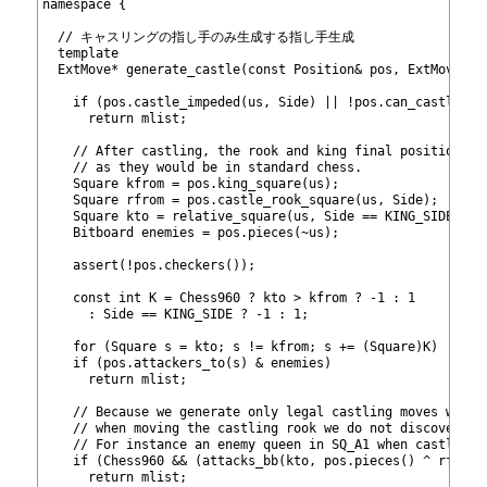
39
namespace {
40
41
  // キャスリングの指し手のみ生成する指し手生成
42
  template
43
  ExtMove* generate_castle(const Position& pos, ExtMove* m
44
45
    if (pos.castle_impeded(us, Side) || !pos.can_castle(ma
46
      return mlist;
47
48
    // After castling, the rook and king final positions a
49
    // as they would be in standard chess.
50
    Square kfrom = pos.king_square(us);
51
    Square rfrom = pos.castle_rook_square(us, Side);
52
    Square kto = relative_square(us, Side == KING_SIDE ? S
53
    Bitboard enemies = pos.pieces(~us);
54
55
    assert(!pos.checkers());
56
57
    const int K = Chess960 ? kto > kfrom ? -1 : 1
58
      : Side == KING_SIDE ? -1 : 1;
59
60
    for (Square s = kto; s != kfrom; s += (Square)K)
61
    if (pos.attackers_to(s) & enemies)
62
      return mlist;
63
64
    // Because we generate only legal castling moves we ne
65
    // when moving the castling rook we do not discover so
66
    // For instance an enemy queen in SQ_A1 when castling 
67
    if (Chess960 && (attacks_bb
(kto, pos.pieces() ^ rfrom)
68
      return mlist;