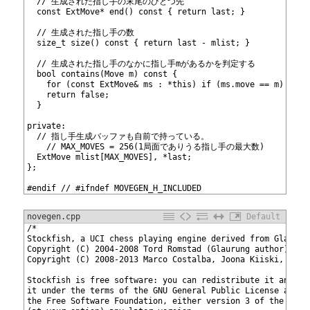
105
  // 生成された指し手の末尾のひとつ先
106
  const ExtMove* end() const { return last; }
107
108
  // 生成された指し手の数
109
  size_t size() const { return last - mlist; }
110
111
  // 生成された指し手のなかに指し手mがあるかを判定する
112
  bool contains(Move m) const {
113
    for (const ExtMove& ms : *this) if (ms.move == m) retu
114
    return false;
115
  }
116
117
private:
118
  // 指し手生成バッファも自前で持っている。
119
	// MAX_MOVES = 256(1局面でありうる指し手の最大数)
120
  ExtMove mlist[MAX_MOVES], *last;
121
};
122
123
#endif // #ifndef MOVEGEN_H_INCLUDED
novegen.cpp
Default
1
/*
2
Stockfish, a UCI chess playing engine derived from Glaurun
3
Copyright (C) 2004-2008 Tord Romstad (Glaurung author)
4
Copyright (C) 2008-2013 Marco Costalba, Joona Kiiski, Tord
5
6
Stockfish is free software: you can redistribute it and/or
7
it under the terms of the GNU General Public License as pu
8
the Free Software Foundation, either version 3 of the Lice