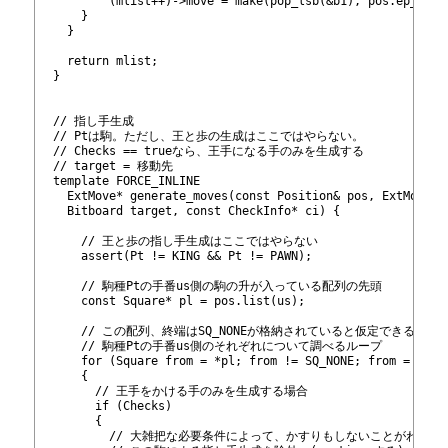
218
          (mlist++)->move = make
(pop_lsb(&b1), pos.ep_squa
219
      }
220
    }
221
222
    return mlist;
223
  }
224
225
226
  // 指し手生成
227
  // Ptは駒。ただし、王と歩の生成はここではやらない。
228
  // Checks == trueなら、王手になる手のみを生成する
229
  // target = 移動先
230
  template
 FORCE_INLINE
231
    ExtMove* generate_moves(const Position& pos, ExtMove* 
232
    Bitboard target, const CheckInfo* ci) {
233
234
      // 王と歩の指し手生成はここではやらない
235
      assert(Pt != KING && Pt != PAWN);
236
237
      // 駒種Ptの手番us側の駒の升が入っている配列の先頭
238
      const Square* pl = pos.list
(us);
239
240
      // この配列、終端はSQ_NONEが格納されていると仮定できる。
241
      // 駒種Ptの手番us側のそれぞれについて調べるループ
242
      for (Square from = *pl; from != SQ_NONE; from = *++p
243
      {
244
        // 王手をかける手のみを生成する場合
245
        if (Checks)
246
        {
247
          // 大雑把な必要条件によって、かすりもしないことがわか