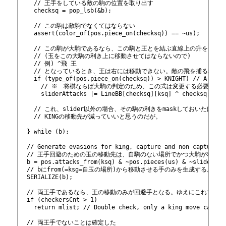
517
    // 王手をしている敵の駒の位置を取り出す
518
    checksq = pop_lsb(&b);
519
520
    // この駒は敵駒でなくてはならない
521
    assert(color_of(pos.piece_on(checksq)) == ~us);
522
523
    // この駒が大駒であるなら、この駒と王とを結ぶ直線上の升を大駒
524
    // (玉をこの大駒の利き上に移動させてはならないので)
525
    // 例) ^飛 王 
526
    // となっているとき、王は右には移動できない。敵の飛を捕る移動
527
    if (type_of(pos.piece_on(checksq)) > KNIGHT) // A slid
528
      // ※　将棋ならば大駒の判定のため、この式は変更する必要があ
529
      sliderAttacks |= LineBB[checksq][ksq] ^ checksq;
530
531
    // これ、slider以外の場合、その駒の利きをmaskしておいたほうが
532
    // KINGの移動先が減っていいと思うのだが。
533
534
  } while (b);
535
536
  // Generate evasions for king, capture and non capture m
537
  // 王手回避のための玉の移動先は、自駒のない場所でかつ大駒が利い
538
  b = pos.attacks_from
(ksq) & ~pos.pieces(us) & ~sliderAtt
539
  // bにfrom(=ksg=自玉の場所)から移動させる手のみを生成する。
540
  SERIALIZE(b);
541
542
  // 両王手であるなら、王の移動のみが回避手となる。ゆえにこれで指
543
  if (checkersCnt > 1)
544
    return mlist; // Double check, only a king move can sa
545
546
  // 両王手でないことは確定した