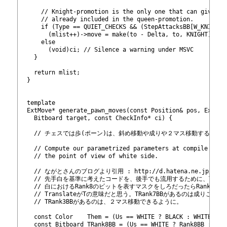
99
100
      // Knight-promotion is the only one that can give a 
101
      // already included in the queen-promotion.
102
      if (Type == QUIET_CHECKS && (StepAttacksBB[W_KNIGHT]
103
        (mlist++)->move = make
(to - Delta, to, KNIGHT);
104
      else
105
        (void)ci; // Silence a warning under MSVC
106
    }
107
108
    return mlist;
109
  }
110
111
112
  template
113
  ExtMove* generate_pawn_moves(const Position& pos, ExtMov
114
    Bitboard target, const CheckInfo* ci) {
115
116
    // チェスでは歩(ポーン)は、斜め移動や成りや２マス移動するの
117
118
    // Compute our parametrized parameters at compile time
119
    // the point of view of white side.
120
121
    // ながとさんのブログより引用 : http://d.hatena.ne.jp/mclh46
122
    // 先手白を基準に考えたコードを、後手でも流用するために、TRank
123
    // 白におけるRank8のビットを表すマスクをしろだったらRank8、
124
    // TranslateがTの意味だと思う。TRank7BBがあるのは成りこ
125
    // TRank3BBがあるのは、２マス移動できるように。
126
127
    const Color    Them = (Us == WHITE ? BLACK : WHITE);
128
    const Bitboard TRank8BB = (Us == WHITE ? Rank8BB : Ran