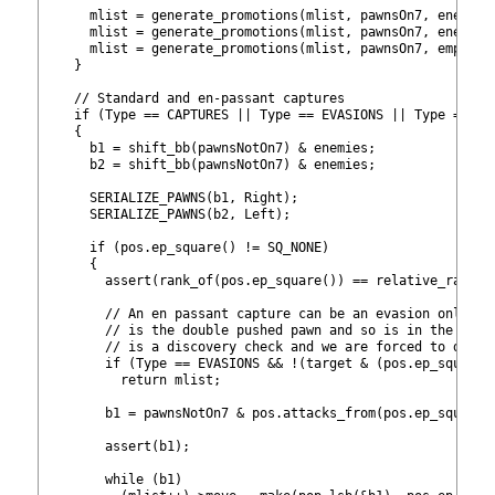
189
      mlist = generate_promotions
(mlist, pawnsOn7, enemies
190
      mlist = generate_promotions
(mlist, pawnsOn7, enemies
191
      mlist = generate_promotions
(mlist, pawnsOn7, emptySq
192
    }
193
194
    // Standard and en-passant captures
195
    if (Type == CAPTURES || Type == EVASIONS || Type == NO
196
    {
197
      b1 = shift_bb
(pawnsNotOn7) & enemies;
198
      b2 = shift_bb
(pawnsNotOn7) & enemies;
199
200
      SERIALIZE_PAWNS(b1, Right);
201
      SERIALIZE_PAWNS(b2, Left);
202
203
      if (pos.ep_square() != SQ_NONE)
204
      {
205
        assert(rank_of(pos.ep_square()) == relative_rank(U
206
207
        // An en passant capture can be an evasion only if
208
        // is the double pushed pawn and so is in the targ
209
        // is a discovery check and we are forced to do ot
210
        if (Type == EVASIONS && !(target & (pos.ep_square(
211
          return mlist;
212
213
        b1 = pawnsNotOn7 & pos.attacks_from
(pos.ep_square(
214
215
        assert(b1);
216
217
        while (b1)