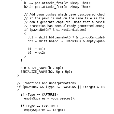
159
        b1 &= pos.attacks_from
(ci->ksq, Them);
160
        b2 &= pos.attacks_from
(ci->ksq, Them);
161
162
        // Add pawn pushes which give discovered check. Th
163
        // if the pawn is not on the same file as the enem
164
        // don't generate captures. Note that a possible d
165
        // promotion has been already generated among capt
166
        if (pawnsNotOn7 & ci->dcCandidates)
167
        {
168
          dc1 = shift_bb
(pawnsNotOn7 & ci->dcCandidates) &
169
          dc2 = shift_bb
(dc1 & TRank3BB) & emptySquares;
170
171
          b1 |= dc1;
172
          b2 |= dc2;
173
        }
174
      }
175
176
      SERIALIZE_PAWNS(b1, Up);
177
      SERIALIZE_PAWNS(b2, Up + Up);
178
    }
179
180
    // Promotions and underpromotions
181
    if (pawnsOn7 && (Type != EVASIONS || (target & TRank8B
182
    {
183
      if (Type == CAPTURES)
184
        emptySquares = ~pos.pieces();
185
186
      if (Type == EVASIONS)
187
        emptySquares &= target;
188