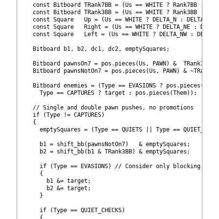
129
    const Bitboard TRank7BB = (Us == WHITE ? Rank7BB : 
130
    const Bitboard TRank3BB = (Us == WHITE ? Rank3BB : Ran
131
    const Square   Up = (Us == WHITE ? DELTA_N : DELTA_S);
132
    const Square   Right = (Us == WHITE ? DELTA_NE : DELTA
133
    const Square   Left = (Us == WHITE ? DELTA_NW : DELTA_
134
135
    Bitboard b1, b2, dc1, dc2, emptySquares;
136
137
    Bitboard pawnsOn7 = pos.pieces(Us, PAWN) &  TRank7BB;
138
    Bitboard pawnsNotOn7 = pos.pieces(Us, PAWN) & ~TRank7B
139
140
    Bitboard enemies = (Type == EVASIONS ? pos.pieces(Them
141
      Type == CAPTURES ? target : pos.pieces(Them));
142
143
    // Single and double pawn pushes, no promotions
144
    if (Type != CAPTURES)
145
    {
146
      emptySquares = (Type == QUIETS || Type == QUIET_CHEC
147
148
      b1 = shift_bb
(pawnsNotOn7)   & emptySquares;
149
      b2 = shift_bb
(b1 & TRank3BB) & emptySquares;
150
151
      if (Type == EVASIONS) // Consider only blocking squa
152
      {
153
        b1 &= target;
154
        b2 &= target;
155
      }
156
157
      if (Type == QUIET_CHECKS)
158
      {