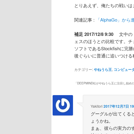
とりあえず、俺たちの戦いは
関連記事 :
「AlphaGo」から
補足 2017/12/8 9:30
文中の「
ェスのほうとの比較です。チ
ソフトであるStockfish
後ぐらいに普通に追いつける
カテゴリー:
やねうら王
,
コンピュー
「
DEEPMIND社がやねうら王に注目し始め
Yakitori
2017年12月7日 19
グーグルが出てくる
ょうかね。
まぁ、彼らの実力の