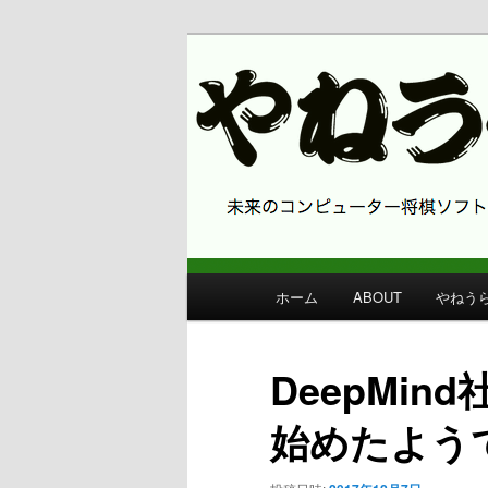
コンピューター将棋 やねうら王
やねうら王 
メ
ホーム
ABOUT
やねう
メ
イ
ン
イ
メ
DeepMi
ニ
ン
ュ
始めたよう
ー
コ