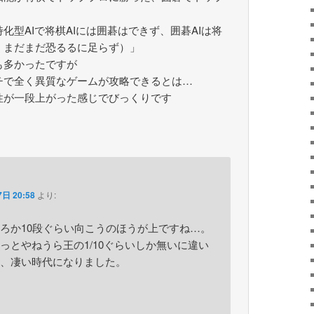
化型AIで将棋AIには囲碁はできず、囲碁AIは将
、まだまだ恐るるに足らず）」
も多かったですが
チで全く異質なゲームが攻略できるとは…
性が一段上がった感じでびっくりです
日 20:58
より:
ろか10段ぐらい向こうのほうが上ですね…。
っとやねうら王の1/10ぐらいしか無いに違い
、凄い時代になりました。