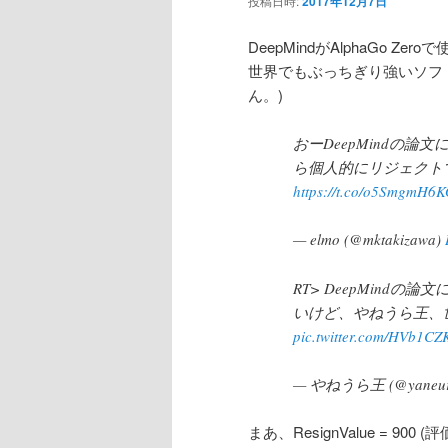
投稿日時:
2017年12月7日
ン
DeepMindがAlphaGo
世界でもぶっちぎり強いソフ
テ
ん。)
ン
おーDeepMindの論
ら個人的にリジェクトで
ツ
https://t.co/o5SmgmH6
へ
— elmo (@mktakizawa)
移
RT> DeepMind
いけど、やねうら王、
動
pic.twitter.com/HVb1CZ
— やねうら王 (@yaneur
まあ、ResignValue = 