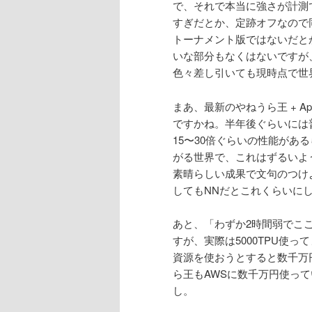
で、それで本当に強さが計測で
すぎだとか、定跡オフなので
トーナメント版ではないだと
いな部分もなくはないですが、そ
色々差し引いても現時点で世
まあ、最新のやねうら王 + Ap
ですかね。半年後ぐらいには普
15〜30倍ぐらいの性能がある
がる世界で、これはずるいよ
素晴らしい成果で文句のつけよ
してもNNだとこれくらいに
あと、「わずか2時間弱でこ
すが、実際は5000TPU使っ
資源を使おうとすると数千万円
ら王もAWSに数千万円使って
し。