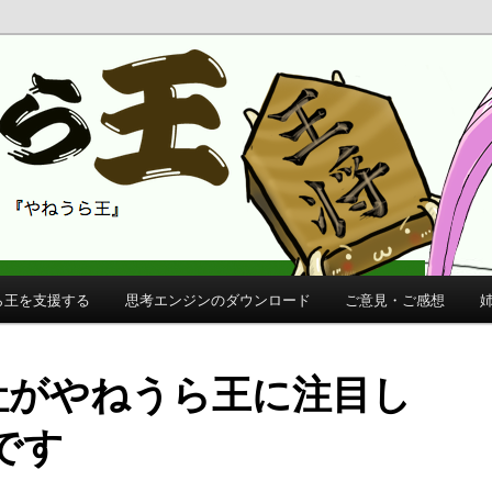
 公式サイト
公式サイト
ら王を支援する
思考エンジンのダウンロード
ご意見・ご感想
nd社がやねうら王に注目し
です