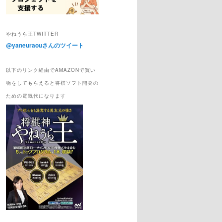
やねうら王TWITTER
@yaneuraouさんのツイート
以下のリンク経由でAMAZONで買い
物をしてもらえると将棋ソフト開発の
ための電気代になります