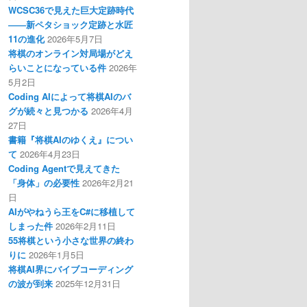
WCSC36で見えた巨大定跡時代
――新ペタショック定跡と水匠
11の進化
2026年5月7日
将棋のオンライン対局場がどえ
らいことになっている件
2026年
5月2日
Coding AIによって将棋AIのバ
グが続々と見つかる
2026年4月
27日
書籍『将棋AIのゆくえ』につい
て
2026年4月23日
Coding Agentで見えてきた
「身体」の必要性
2026年2月21
日
AIがやねうら王をC#に移植して
しまった件
2026年2月11日
55将棋という小さな世界の終わ
りに
2026年1月5日
将棋AI界にバイブコーディング
の波が到来
2025年12月31日