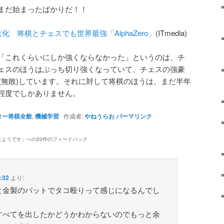
まだ始まったばかりだ！！
進化 将棋とチェスでも世界最強「AlphaZero」
(ITmedia)
これくらいにしか強くならなかった」というのは、チ
ェスのほうはぶっち切り強くなっていて、チェスの強豪
に完勝(無敗)しています。それに対して将棋のほうは、まだ半年
程度でしかありません。
ター将棋全般
,
機械学習
作成者:
やねうらお
パーマリンク
たようです
」への20件のフィードバック
:32
より:
と金製のバットでタコ殴りって感じになるんでし
すべてを出したかどうかわからないのでもっと余