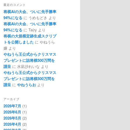
最近のコメント
将棋AIの大会、ついに先手勝率
94%になる
に
うめもどき
より
将棋AIの大会、ついに先手勝率
94%になる
に
Ta(ry
より
将棋の大規模定跡生成スクリプ
トを公開しました
に
やねうら
嬢
より
やねうら王公式からクリスマス
プレゼントに詰将棋500万問を
謹呈
に
水凪沙れいな
より
やねうら王公式からクリスマス
プレゼントに詰将棋500万問を
謹呈
に
やねうらお
より
アーカイブ
2026年7月
(1)
2026年6月
(1)
2026年5月
(2)
2026年4月
(2)