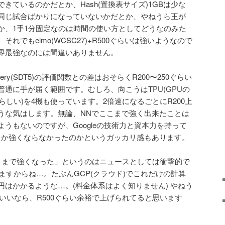
きているのかだとか、Hash(置換表サイズ)1GBは少な
同じ試合ばかりになっていないかだとか、やねうら王が
か、1手1分固定なのは時間の使い方としてどうなのみた
れでもelmo(WCSC27)+R500ぐらいは強いようなので
界最強なのには間違いありません。
ery(SDT5)の評価関数との差はおそらくR200〜250ぐらい
通に手が届く範囲です。むしろ、向こうはTPU(GPUの
らしい)を4機も使っています。2倍速になるごとにR200上
うな気はします。無論、NNでここまで強く出来たことは
うもないのですが、Googleの技術力と資本力を持って
しか強くならなかったのかというガッカリ感もあります。
こまで強くなった」というのはニュースとしては衝撃的で
てますからね…。たぶんGCP(クラウド)でこれだけの計算
はかかるような…。(料金体系はよく知りません) やねう
いいなら、R500ぐらい余裕で上げられてると思います