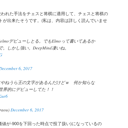
 Zeroで使われた手法をチェスと将棋に適用して、チェスと将棋の
トが出来たそうです。(私は、内容は詳しく読んでいませ
文にelmoデビューしとる。でもElmoって書いてあるか
。しかし強い。DeepMind凄いね。
KG
December 6, 2017
の論文にやねうら王の文字があるんだけどｗ 何か知らな
世界的にデビューしてた！！
Kue6
aou)
December 6, 2017
900 (評価値が-900を下回った時点で投了扱い)になっているの