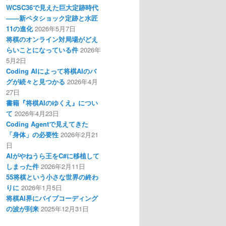
WCSC36で見えた巨大定跡時代
――新ペタショック定跡と水匠
11の進化
2026年5月7日
将棋のオンライン対局場がどえ
らいことになっている件
2026年
5月2日
Coding AIによって将棋AIのバ
グが続々と見つかる
2026年4月
27日
書籍『将棋AIのゆくえ』につい
て
2026年4月23日
Coding Agentで見えてきた
「身体」の必要性
2026年2月21
日
AIがやねうら王をC#に移植して
しまった件
2026年2月11日
55将棋という小さな世界の終わ
りに
2026年1月5日
将棋AI界にバイブコーディング
の波が到来
2025年12月31日