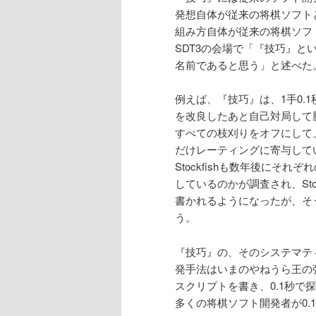
発想自体が従来の将棋ソフト
組み方自体が従来の将棋ソフ
SDT3の会場で「『技巧』
名前であると思う」と述べた
例えば、『技巧』は、1手0.
を改良したあと自己対局して
すべての枝刈りをオフにして
だけレーティングに寄与して
Stockfishも数年後にそ
しているのかが調査され、Sto
書かれるようになったが、そ
う。
『技巧』の、そのシステマテ
発手法はいまのやねうら王の
スクリプトを書き、0.1秒
多くの将棋ソフト開発者が0.