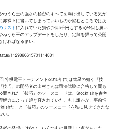
やねうら王の強さの秘密のすべてを曝け出している気が
に赤裸々に書いてしまっていいものか悩むところではあ
のリスト
に入れていた猫砂(1個5千円もする)が4個も届い
やねうら王のアップデートをしたり、定跡を掘って公開
なければなるまい。
u/status/1129886615701114881
(第3回 将棋電王トーナメント/2015年)では彗星の如く『技
『技巧』の開発者の出村さんは司法試験に合格して間も
された『技巧』のソースコードは、Stockfishを参考
理解力によって焼き直されていた。もし誰かが、事前情
ckfishだ」と『技巧』のソースコードを私に見せてきたな
ない。
発者の発想にはない、いくつもの目新しい点があった。