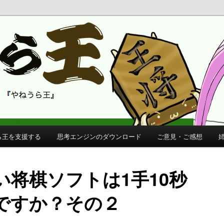
 公式サイト
公式サイト
ら王を支援する
思考エンジンのダウンロード
ご意見・ご感想
い将棋ソフトは1手10秒
ですか？その２