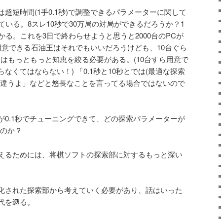
超短時間(1手0.1秒)で調整できるパラメーターに関して
ている。8スレ10秒で30万局の対局ができるだろうか？1
かかる。これを3日で終わらせようと思うと2000台のPCが
が用意できる石油王はそれでもいいだろうけども、10台ぐら
はもっともっと知恵を絞る必要がある。(10台すら用意で
なくてはならない！) 「0.1秒と10秒とでは(最適な探索
然違うよ」などと悠長なことを言ってる場合ではないので
が0.1秒でチューニングできて、どの探索パラメーターが
いのか？
えるためには、将棋ソフトの探索部に対するもっと深い
化された探索部から考えていく必要があり、話はいった
代を遡る。