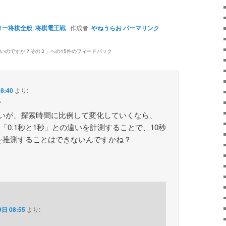
ター将棋全般
,
将棋電王戦
作成者:
やねうらお
パーマリンク
強いのですか？その２
」への15件のフィードバック
8:40
より:
↑
の違いが、探索時間に比例して変化していくなら、
とか「0.1秒と1秒」との違いを計測することで、10秒
を推測することはできないんですかね？
日 08:55
より: