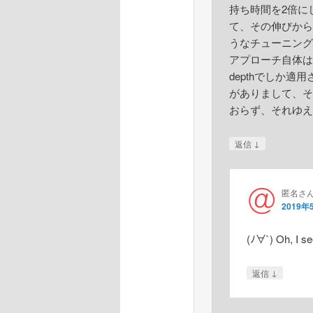
持ち時間を2倍に
て、その伸びから
うなチューニング
アプローチ自体は
depthでしか適用さ
がありまして、そ
おらず、それゆえ
↓
返信
匿名さ
2019年
(ﾉ∀`) Oh, I se
↓
返信