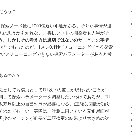
だろう？
では探索ノード数に1000倍近い乖離がある。そりゃ事情が違
人は思うかも知れない。将棋ソフトの開発者も大半がそ
う。
しかしその考え方は適切ではないのだ。
どこの事情
きであったのだ。1スレ0.1秒でチューニングできる探索
でないとチューニングできない探索パラメーターがあると考
あるのか？
変更しても棋力としてR1以下の差しか現れないことが
測して探索パラメーターを調整したいわけであるが、R1
数万局以上の自己対局が必要になる。(正確な回数が知り
て求めて欲しい。実際は、計測に用いている互角局面が
多少のマージンが必要で二項検定の結果より大きめの対