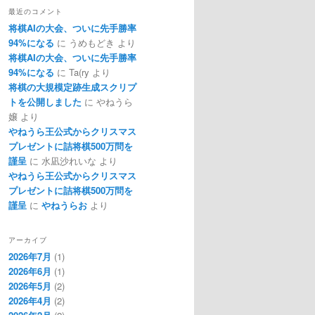
最近のコメント
将棋AIの大会、ついに先手勝率
94%になる
に
うめもどき
より
将棋AIの大会、ついに先手勝率
94%になる
に
Ta(ry
より
将棋の大規模定跡生成スクリプ
トを公開しました
に
やねうら
嬢
より
やねうら王公式からクリスマス
プレゼントに詰将棋500万問を
謹呈
に
水凪沙れいな
より
やねうら王公式からクリスマス
プレゼントに詰将棋500万問を
謹呈
に
やねうらお
より
アーカイブ
2026年7月
(1)
2026年6月
(1)
2026年5月
(2)
2026年4月
(2)