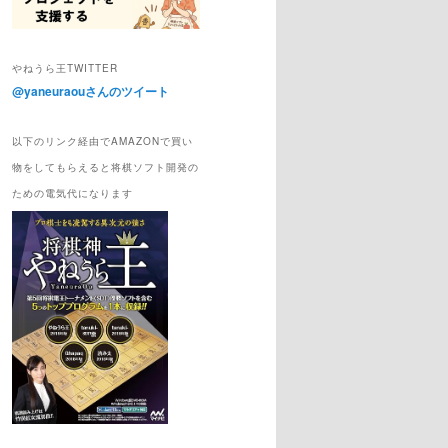
やねうら王TWITTER
@yaneuraouさんのツイート
以下のリンク経由でAMAZONで買い
物をしてもらえると将棋ソフト開発の
ための電気代になります