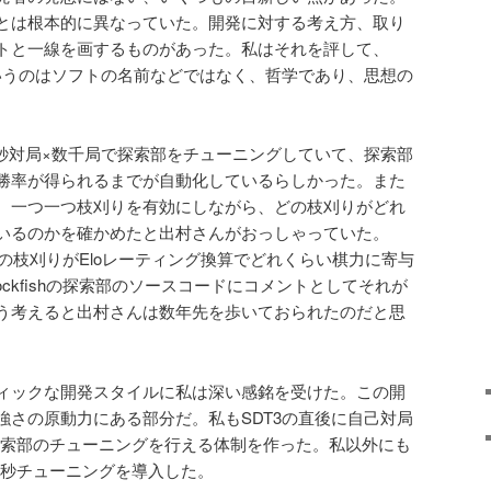
とは根本的に異なっていた。開発に対する考え方、取り
トと一線を画するものがあった。私はそれを評して、
というのはソフトの名前などではなく、哲学であり、思想の
。
1秒対局×数千局で探索部をチューニングしていて、探索部
勝率が得られるまでが自動化しているらしかった。また
、一つ一つ枝刈りを有効にしながら、どの枝刈りがどれ
いるのかを確かめたと出村さんがおっしゃっていた。
れぞれの枝刈りがEloレーティング換算でどれくらい棋力に寄与
ckfishの探索部のソースコードにコメントとしてそれが
う考えると出村さんは数年先を歩いておられたのだと思
ィックな開発スタイルに私は深い感銘を受けた。この開
強さの原動力にある部分だ。私もSDT3の直後に自己対局
で探索部のチューニングを行える体制を作った。私以外にも
1秒チューニングを導入した。