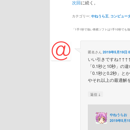
次回
に続く。
カテゴリー:
やねうら王
,
コンピュー
「
1手1秒で強い将棋ソフトは1手10秒でも
匿名さん
2019年5月19日 0
いい引きですね↑↑↑
「0.1秒と10秒」
「0.1秒と0.2秒」
やそれ以上の最適解
↓
返信
やねうらお
2019年5月19