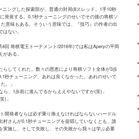
ューニングした探索部が、普通の対局(8スレッド、1手10秒
に発覚する。0.1秒チューニングのせいでその後の将棋ソ
した意味もある。そういう意味では、『技巧』の作者の出
ではない。
4回 将棋電王トーナメント/2016年)では私はAperyの平岡
えがある。
たらしてくれた。数々の恩恵により将棋ソフト全体が3歩
0.1秒チューニング、あれは良くなかった。あれのせいで
した。」
なら、1歩前に進んでるからええやないですか(笑)」
笑)」
ソフト開発者ならば必ず乗り換えなければならないハードル
出村さんが0.1秒チューニングを提唱していなくとも、誰
を実施し、そして失敗し、その失敗から我々は学ぶ必要