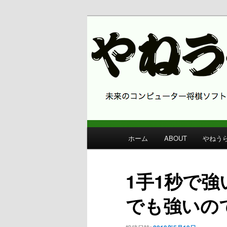
コンピューター将棋 やねうら王
やねうら王 
メ
ホーム
ABOUT
やねう
メ
イ
ン
イ
メ
1手1秒で強
ニ
ン
ュ
でも強いの
ー
コ