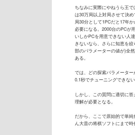
ちなみに実際にやねうら王では
は30万局以上対局させて決め
局30分として1PCだと17年
必要になる。2000台のPC
いしかPCを用意できない人達
きないなら、さらに知恵を絞ら
部のパラメーターの値が)全
ある。
では、どの探索パラメーター
0.1秒でチューニングできな
しかし、この質問に適切に答
理解が必要となる。
だから、ここで原始的で単純
ん大昔の将棋ソフトにまで時