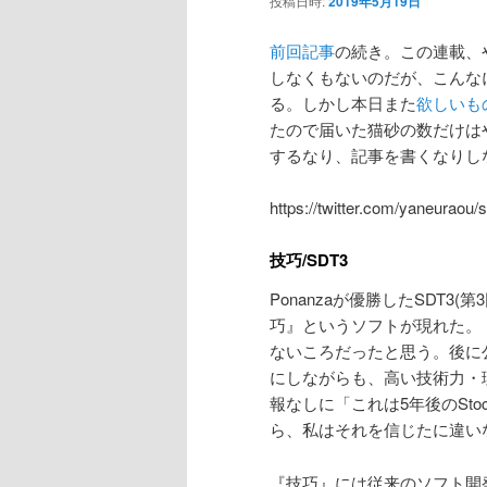
投稿日時:
2019年5月19日
ン
前回記事
の続き。この連載、
しなくもないのだが、こんな
テ
る。しかし本日また
欲しいも
たので届いた猫砂の数だけは
ン
するなり、記事を書くなりし
ツ
https://twitter.com/yaneurao
へ
技巧/SDT3
移
Ponanzaが優勝したSDT3
巧』というソフトが現れた。
動
ないころだったと思う。後に公開
にしながらも、高い技術力・
報なしに「これは5年後のSto
ら、私はそれを信じたに違い
『技巧』には従来のソフト開