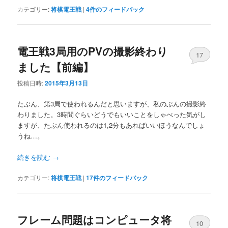
カテゴリー:
将棋電王戦
|
4
件のフィードバック
電王戦3局用のPVの撮影終わり
17
ました【前編】
投稿日時:
2015年3月13日
たぶん、第3局で使われるんだと思いますが、私のぶんの撮影終
わりました。3時間ぐらいどうでもいいことをしゃべった気がし
ますが、たぶん使われるのは1,2分もあればいいほうなんでしょ
うね…。
続きを読む
→
カテゴリー:
将棋電王戦
|
17
件のフィードバック
フレーム問題はコンピュータ将
10