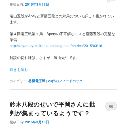
投稿日時:
2015年3月17日
遠山五段がApeyと斎藤五段との対局について詳しく書かれてい
ます。
第４回電王戦第１局 Aperyの不可解なミスと斎藤五段の完璧な
準備
http://toyamayusuke.hatenablog.com/entries/2015/03/16
解説の切れ味は、さすが、遠山先生です。
続きを読む
→
カテゴリー:
将棋電王戦
|
23
件のフィードバック
鈴木八段のせいで平岡さんに批
96
判が集まっているようです？
投稿日時:
2015年3月16日