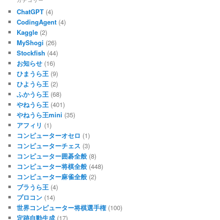
ChatGPT
(4)
CodingAgent
(4)
Kaggle
(2)
MyShogi
(26)
Stockfish
(44)
お知らせ
(16)
ひまうら王
(9)
ひようら王
(2)
ふかうら王
(68)
やねうら王
(401)
やねうら王mini
(35)
アフィリ
(1)
コンピューターオセロ
(1)
コンピューターチェス
(3)
コンピューター囲碁全般
(8)
コンピューター将棋全般
(448)
コンピューター麻雀全般
(2)
ブラうら王
(4)
プロコン
(14)
世界コンピューター将棋選手権
(100)
定跡自動生成
(17)