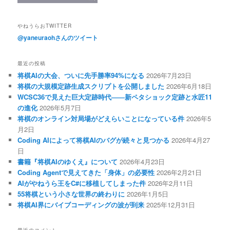
やねうらおTWITTER
@yaneuraohさんのツイート
最近の投稿
将棋AIの大会、ついに先手勝率94%になる
2026年7月23日
将棋の大規模定跡生成スクリプトを公開しました
2026年6月18日
WCSC36で見えた巨大定跡時代――新ペタショック定跡と水匠11
の進化
2026年5月7日
将棋のオンライン対局場がどえらいことになっている件
2026年5
月2日
Coding AIによって将棋AIのバグが続々と見つかる
2026年4月27
日
書籍『将棋AIのゆくえ』について
2026年4月23日
Coding Agentで見えてきた「身体」の必要性
2026年2月21日
AIがやねうら王をC#に移植してしまった件
2026年2月11日
55将棋という小さな世界の終わりに
2026年1月5日
将棋AI界にバイブコーディングの波が到来
2025年12月31日