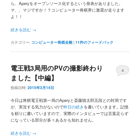
ら、Aperyをオープンソース化するという発表がありました。
マ、、マジですか！？コンピューター将棋界に激震が走ります
よ！！
続きを読む
→
カテゴリー:
コンピューター将棋全般
|
11
件のフィードバック
電王戦3局用のPVの撮影終わり
4
ました【中編】
投稿日時:
2015年3月14日
今日は将棋電王戦第一局のAperyと斎藤慎太郎五段との対局です
が、実況する気力がないので
昨日の続き
を書いていきます。記憶
を頼りに書いていますので、実際のインタビューでは言葉足らず
になっている部分が多々あるかも知れません。
続きを読む
→