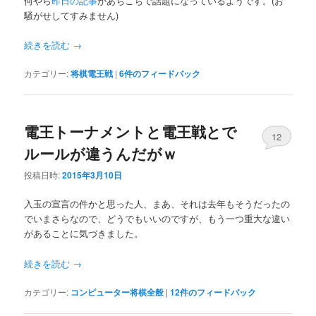
何やら
昨日の記事
があちこちで話題になっているようです。(お
騒がせしてすみません)
続きを読む
→
カテゴリー:
将棋電王戦
|
6
件のフィードバック
電王トーナメントと電王戦とで
12
ルールが違うんだがｗ
投稿日時:
2015年3月10日
入玉の宣言の件かと思った人、まあ、それは去年もそうだったの
でいまさらなので、どうでもいいのですが、もう一つ重大な違い
があることに気づきました。
続きを読む
→
カテゴリー:
コンピューター将棋全般
|
12
件のフィードバック