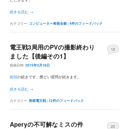
へ
移
続きを読む
→
移
動
カテゴリー:
コンピューター将棋全般
|
4
件のフィードバック
動
電王戦3局用のPVの撮影終わり
12
ました【後編その1】
投稿日時:
2015年3月18日
前回
の続きです。際どい質問が続きます。
続きを読む
→
カテゴリー:
将棋電王戦
|
12
件のフィードバック
Aperyの不可解なミスの件
23