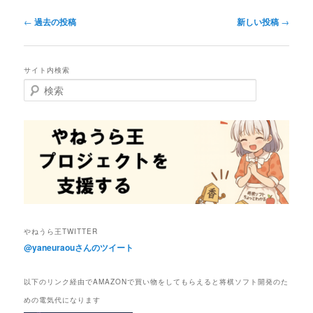
投
←
過去の投稿
新しい投稿
→
稿
ナ
ビ
サイト内検索
ゲ
検
ー
索
シ
ョ
ン
やねうら王TWITTER
@yaneuraouさんのツイート
以下のリンク経由でAMAZONで買い物をしてもらえると将棋ソフト開発のた
めの電気代になります