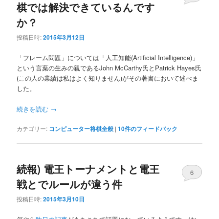
棋では解決できているんです
か？
投稿日時:
2015年3月12日
「フレーム問題」については「人工知能(Artificial Intelligence)」
という言葉の生みの親であるJohn McCarthy氏とPatrick Hayes氏
(この人の業績は私はよく知りません)がその著書において述べま
した。
続きを読む
→
カテゴリー:
コンピューター将棋全般
|
10
件のフィードバック
続報) 電王トーナメントと電王
6
戦とでルールが違う件
投稿日時:
2015年3月10日