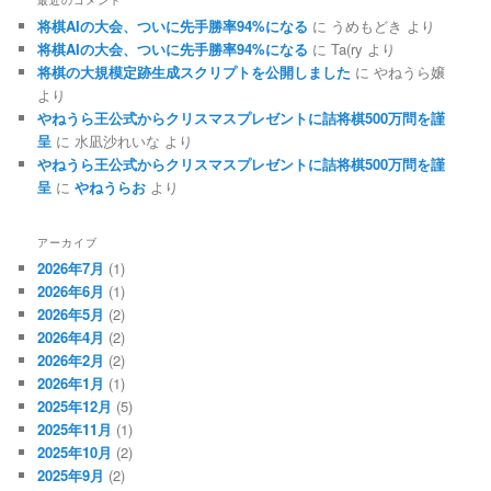
最近のコメント
将棋AIの大会、ついに先手勝率94%になる
に
うめもどき
より
将棋AIの大会、ついに先手勝率94%になる
に
Ta(ry
より
将棋の大規模定跡生成スクリプトを公開しました
に
やねうら嬢
より
やねうら王公式からクリスマスプレゼントに詰将棋500万問を謹
呈
に
水凪沙れいな
より
やねうら王公式からクリスマスプレゼントに詰将棋500万問を謹
呈
に
やねうらお
より
アーカイブ
2026年7月
(1)
2026年6月
(1)
2026年5月
(2)
2026年4月
(2)
2026年2月
(2)
2026年1月
(1)
2025年12月
(5)
2025年11月
(1)
2025年10月
(2)
2025年9月
(2)