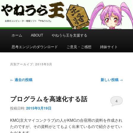
コンピューター将棋 やねうら王 公式サイト
やねうら王 公式サイト
メ
ホーム
ABOUT
やねうら王を支援する
メ
サ
イ
ン
思考エンジンのダウンロード
ご意見・ご感想
姉妹サイト
イ
ブ
メ
ニ
ン
コ
ュ
月別アーカイブ:
2015年3月
ー
コ
ン
投
←
過去の投稿
新しい投稿
→
稿
ン
テ
ナ
プログラムを高速化する話
ビ
テ
ン
4
ゲ
投稿日時:
2015年3月19日
ー
ン
ツ
シ
KMC(京大マイコンクラブ)の人がKMCの合宿用の資料を作成され
ョ
ツ
へ
たのですが、その資料がとてもよく出来ているので紹介させてい
ン
ただきます。