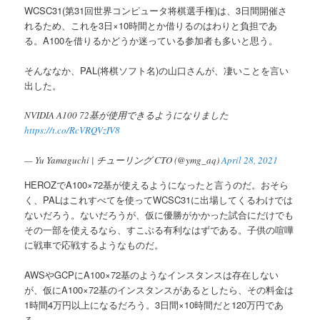
WCSC31(第31回世界コンピュータ将棋選手権)は、3日間開催さ
へ
れるため、これを3日×10時間とか借りるのはわりと負担であ
る。A100を借りるかどうか迷っている参加者も多いと思う。
移
そんななか、PAL(将棋ソフト名)の山口さんが、凄いことを言い
動
出した。
NVIDIA A100 72基が使用できるようになりました
https://t.co/RcVRQVzIV8
— Yu Yamaguchi | チューリング CTO (@ymg_aq)
April 28, 2021
HEROZでA100×72基が使えるようになったと言うのだ。おそら
く、PALはこれすべてを使ってWCSC31に出場してくるわけでは
ないだろう。ないだろうが、仮に優勝がかかった試合にだけでも
その一部を使えるなら、すこぶる有利なはずである。子供の喧嘩
に戦車で応戦するようなものだ。
AWSやGCPにA100×72基のようなインスタンスは存在しない
が、仮にA100×72基のインスタンスがあるとしたら、その料金は
1時間4万円以上になるだろう。3日間×10時間だと120万円であ
る。