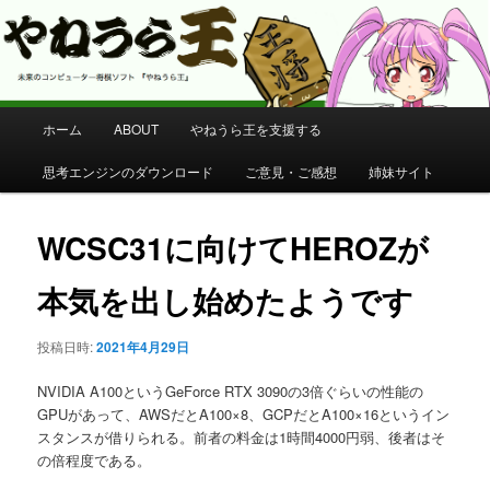
コンピューター将棋 やねうら王 公式サイト
やねうら王 公式サイト
メ
ホーム
ABOUT
やねうら王を支援する
メ
イ
ン
思考エンジンのダウンロード
ご意見・ご感想
姉妹サイト
イ
メ
ニ
ン
ュ
WCSC31に向けてHEROZが
ー
コ
本気を出し始めたようです
ン
投稿日時:
2021年4月29日
テ
NVIDIA A100というGeForce RTX 3090の3倍ぐらいの性能の
ン
GPUがあって、AWSだとA100×8、GCPだとA100×16というイン
スタンスが借りられる。前者の料金は1時間4000円弱、後者はそ
の倍程度である。
ツ