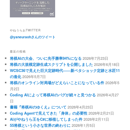
やねうらおTWITTER
@yaneuraohさんのツイート
最近の投稿
将棋AIの大会、ついに先手勝率94%になる
2026年7月23日
将棋の大規模定跡生成スクリプトを公開しました
2026年6月18日
WCSC36で見えた巨大定跡時代――新ペタショック定跡と水匠11
の進化
2026年5月7日
将棋のオンライン対局場がどえらいことになっている件
2026年5
月2日
Coding AIによって将棋AIのバグが続々と見つかる
2026年4月27
日
書籍『将棋AIのゆくえ』について
2026年4月23日
Coding Agentで見えてきた「身体」の必要性
2026年2月21日
AIがやねうら王をC#に移植してしまった件
2026年2月11日
55将棋という小さな世界の終わりに
2026年1月5日