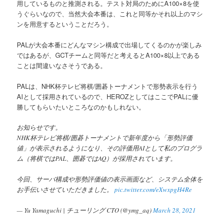
用しているものと推測される。テスト対局のためにA100×8を使
うぐらいなので、当然大会本番は、これと同等かそれ以上のマシ
ンを用意するということだろう。
PALが大会本番にどんなマシン構成で出場してくるのかが楽しみ
ではあるが、GCTチームと同等だと考えるとA100×8以上である
ことは間違いなさそうである。
PALは、NHK杯テレビ将棋/囲碁トーナメントで形勢表示を行う
AIとして採用されているので、HEROZとしてはここでPALに優
勝してもらいたいところなのかもしれない。
お知らせです。
NHK杯テレビ将棋/囲碁トーナメントで新年度から「形勢評価
値」が表示されるようになり、その評価用AIとして私のプログラ
ム（将棋ではPAL、囲碁ではAQ）が採用されています。
今回、サーバ構成や形勢評価値の表示画面など、システム全体を
お手伝いさせていただきました。
pic.twitter.com/eXwxpgH4Re
— Yu Yamaguchi | チューリング CTO (@ymg_aq)
March 28, 2021