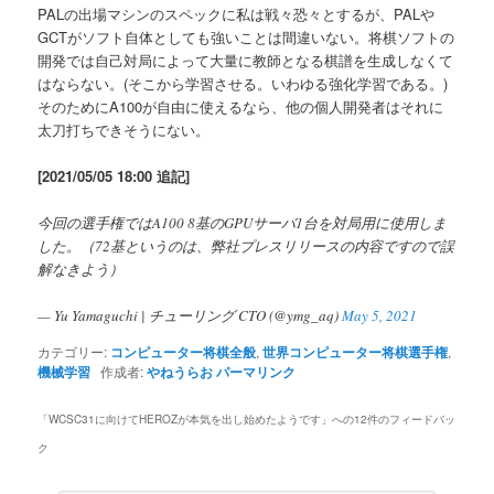
PALの出場マシンのスペックに私は戦々恐々とするが、PALや
GCTがソフト自体としても強いことは間違いない。将棋ソフトの
開発では自己対局によって大量に教師となる棋譜を生成しなくて
はならない。(そこから学習させる。いわゆる強化学習である。)
そのためにA100が自由に使えるなら、他の個人開発者はそれに
太刀打ちできそうにない。
[2021/05/05 18:00 追記]
今回の選手権ではA100 8基のGPUサーバ1台を対局用に使用しま
した。（72基というのは、弊社プレスリリースの内容ですので誤
解なきよう）
— Yu Yamaguchi | チューリング CTO (@ymg_aq)
May 5, 2021
カテゴリー:
コンピューター将棋全般
,
世界コンピューター将棋選手権
,
機械学習
作成者:
やねうらお
パーマリンク
「
WCSC31に向けてHEROZが本気を出し始めたようです
」への12件のフィードバッ
ク