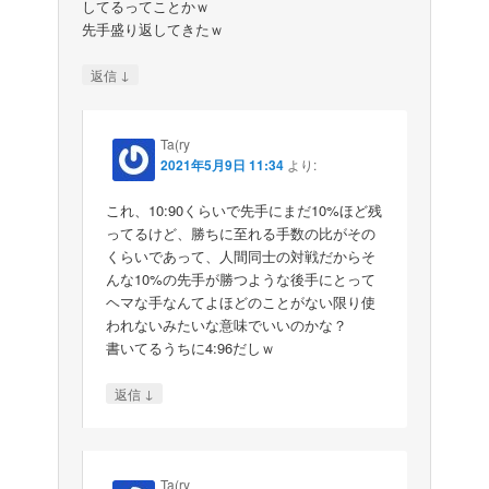
してるってことかｗ
先手盛り返してきたｗ
↓
返信
Ta(ry
2021年5月9日 11:34
より:
これ、10:90くらいで先手にまだ10%ほど残
ってるけど、勝ちに至れる手数の比がその
くらいであって、人間同士の対戦だからそ
んな10%の先手が勝つような後手にとって
ヘマな手なんてよほどのことがない限り使
われないみたいな意味でいいのかな？
書いてるうちに4:96だしｗ
↓
返信
Ta(ry