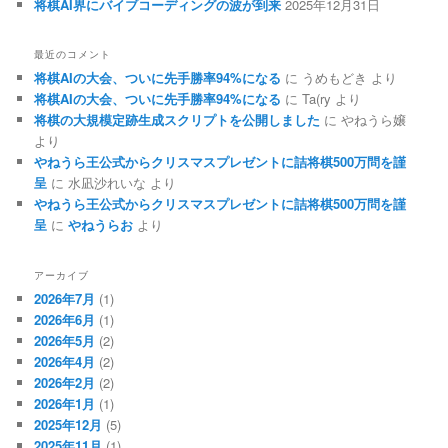
将棋AI界にバイブコーディングの波が到来
2025年12月31日
最近のコメント
将棋AIの大会、ついに先手勝率94%になる
に
うめもどき
より
将棋AIの大会、ついに先手勝率94%になる
に
Ta(ry
より
将棋の大規模定跡生成スクリプトを公開しました
に
やねうら嬢
より
やねうら王公式からクリスマスプレゼントに詰将棋500万問を謹
呈
に
水凪沙れいな
より
やねうら王公式からクリスマスプレゼントに詰将棋500万問を謹
呈
に
やねうらお
より
アーカイブ
2026年7月
(1)
2026年6月
(1)
2026年5月
(2)
2026年4月
(2)
2026年2月
(2)
2026年1月
(1)
2025年12月
(5)
2025年11月
(1)