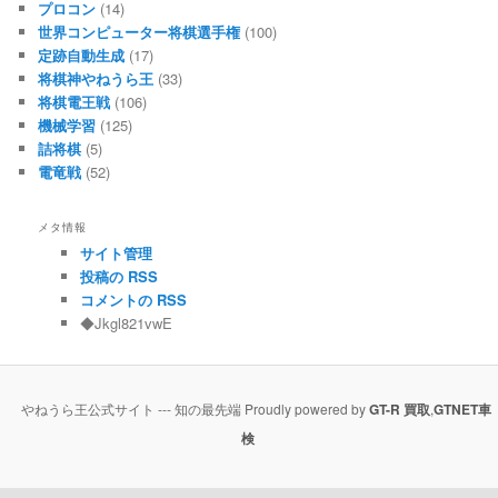
プロコン
(14)
世界コンピューター将棋選手権
(100)
定跡自動生成
(17)
将棋神やねうら王
(33)
将棋電王戦
(106)
機械学習
(125)
詰将棋
(5)
電竜戦
(52)
メタ情報
サイト管理
投稿の RSS
コメントの RSS
◆Jkgl821vwE
やねうら王公式サイト --- 知の最先端 Proudly powered by
GT-R 買取
,
GTNET車
検