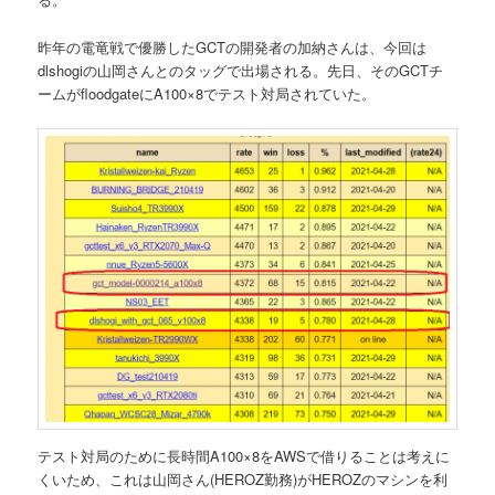
昨年の電竜戦で優勝したGCTの開発者の加納さんは、今回は
dlshogiの山岡さんとのタッグで出場される。先日、そのGCTチ
ームがfloodgateにA100×8でテスト対局されていた。
テスト対局のために長時間A100×8をAWSで借りることは考えに
くいため、これは山岡さん(HEROZ勤務)がHEROZのマシンを利