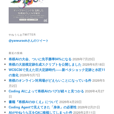
やねうらおTWITTER
@yaneuraohさんのツイート
最近の投稿
将棋AIの大会、ついに先手勝率94%になる
2026年7月23日
将棋の大規模定跡生成スクリプトを公開しました
2026年6月18日
WCSC36で見えた巨大定跡時代――新ペタショック定跡と水匠11
の進化
2026年5月7日
将棋のオンライン対局場がどえらいことになっている件
2026年5
月2日
Coding AIによって将棋AIのバグが続々と見つかる
2026年4月27
日
書籍『将棋AIのゆくえ』について
2026年4月23日
Coding Agentで見えてきた「身体」の必要性
2026年2月21日
AIがやねうら王をC#に移植してしまった件
2026年2月11日