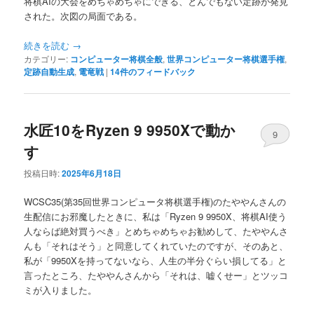
将棋AIの大会をめちゃめちゃにできる、とんでもない定跡が発見
された。次図の局面である。
続きを読む
→
カテゴリー:
コンピューター将棋全般
,
世界コンピューター将棋選手権
,
定跡自動生成
,
電竜戦
|
14
件のフィードバック
水匠10をRyzen 9 9950Xで動か
9
す
投稿日時:
2025年6月18日
WCSC35(第35回世界コンピュータ将棋選手権)のたややんさんの
生配信にお邪魔したときに、私は「Ryzen 9 9950X、将棋AI使う
人ならば絶対買うべき」とめちゃめちゃお勧めして、たややんさ
んも「それはそう」と同意してくれていたのですが、そのあと、
私が「9950Xを持ってないなら、人生の半分ぐらい損してる」と
言ったところ、たややんさんから「それは、嘘くせー」とツッコ
ミが入りました。