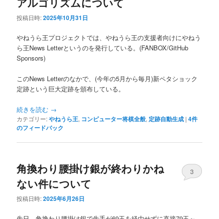
アルゴリズムについて
投稿日時:
2025年10月31日
やねうら王プロジェクトでは、やねうら王の支援者向けにやねう
ら王News Letterというのを発行している。(FANBOX/GitHub
Sponsors)
このNews Letterのなかで、(今年の5月から毎月)新ペタショック
定跡という巨大定跡を頒布している。
続きを読む
→
カテゴリー:
やねうら王
,
コンピューター将棋全般
,
定跡自動生成
|
4
件
のフィードバック
角換わり腰掛け銀が終わりかね
3
ない件について
投稿日時:
2025年6月26日
先日、角換わり腰掛け銀で先手が69玉を経由せずに直接79玉～