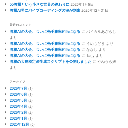
55将棋という小さな世界の終わりに
2026年1月5日
将棋AI界にバイブコーディングの波が到来
2025年12月31日
最近のコメント
将棋AIの大会、ついに先手勝率94%になる
に
バイカルあざらし
より
将棋AIの大会、ついに先手勝率94%になる
に
うめもどき
より
将棋AIの大会、ついに先手勝率94%になる
に
ななし
より
将棋AIの大会、ついに先手勝率94%になる
に
Ta(ry
より
将棋の大規模定跡生成スクリプトを公開しました
に
やねうら嬢
より
アーカイブ
2026年7月
(1)
2026年6月
(1)
2026年5月
(2)
2026年4月
(2)
2026年2月
(2)
2026年1月
(1)
2025年12月
(5)