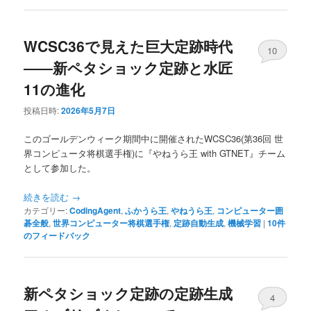
WCSC36で見えた巨大定跡時代
10
――新ペタショック定跡と水匠
11の進化
投稿日時:
2026年5月7日
このゴールデンウィーク期間中に開催されたWCSC36(第36回 世
界コンピュータ将棋選手権)に『やねうら王 with GTNET』チーム
として参加した。
続きを読む
→
カテゴリー:
CodingAgent
,
ふかうら王
,
やねうら王
,
コンピューター囲
碁全般
,
世界コンピューター将棋選手権
,
定跡自動生成
,
機械学習
|
10
件
のフィードバック
新ペタショック定跡の定跡生成
4