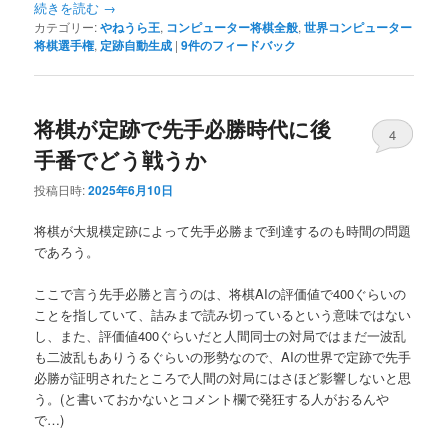
続きを読む
→
カテゴリー:
やねうら王
,
コンピューター将棋全般
,
世界コンピューター
将棋選手権
,
定跡自動生成
|
9
件のフィードバック
将棋が定跡で先手必勝時代に後
4
手番でどう戦うか
投稿日時:
2025年6月10日
将棋が大規模定跡によって先手必勝まで到達するのも時間の問題
であろう。
ここで言う先手必勝と言うのは、将棋AIの評価値で400ぐらいの
ことを指していて、詰みまで読み切っているという意味ではない
し、また、評価値400ぐらいだと人間同士の対局ではまだ一波乱
も二波乱もありうるぐらいの形勢なので、AIの世界で定跡で先手
必勝が証明されたところで人間の対局にはさほど影響しないと思
う。(と書いておかないとコメント欄で発狂する人がおるんや
で…)