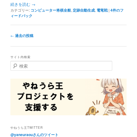
続きを読む
→
カテゴリー:
コンピューター将棋全般
,
定跡自動生成
,
電竜戦
|
4
件のフ
ィードバック
投
←
過去の投稿
稿
ナ
ビ
サイト内検索
ゲ
検
ー
索
シ
ョ
ン
やねうら王TWITTER
@yaneuraouさんのツイート