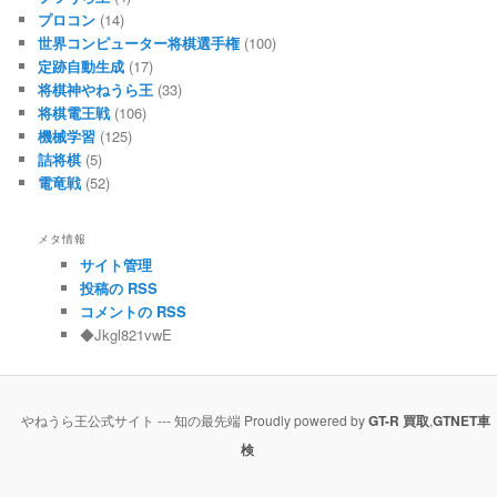
プロコン
(14)
世界コンピューター将棋選手権
(100)
定跡自動生成
(17)
将棋神やねうら王
(33)
将棋電王戦
(106)
機械学習
(125)
詰将棋
(5)
電竜戦
(52)
メタ情報
サイト管理
投稿の RSS
コメントの RSS
◆Jkgl821vwE
やねうら王公式サイト --- 知の最先端 Proudly powered by
GT-R 買取
,
GTNET車
検