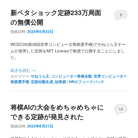
新ペタショック定跡233万局面
9
の無償公開
投稿日時:
2025年6月22日
WCSC35(第35回世界コンピュータ将棋選手権)でやねうら王チー
ムが使用した定跡をMIT Licenseで無償で公開することにしまし
た。
続きを読む
→
カテゴリー:
やねうら王
,
コンピューター将棋全般
,
世界コンピューター
将棋選手権
,
定跡自動生成
,
詰将棋
|
9
件のフィードバック
将棋AIの大会をめちゃめちゃに
14
できる定跡が発見された
投稿日時:
2025年6月21日