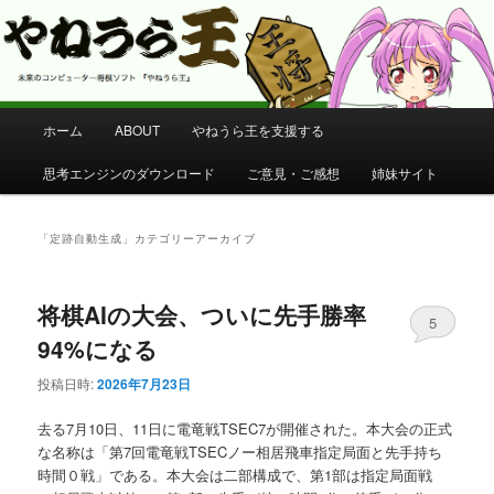
コンピューター将棋 やねうら王 公式サイト
やねうら王 公式サイト
メ
ホーム
ABOUT
やねうら王を支援する
メ
サ
イ
ン
思考エンジンのダウンロード
ご意見・ご感想
姉妹サイト
イ
ブ
メ
ニ
ン
コ
ュ
「
定跡自動生成
」カテゴリーアーカイブ
ー
コ
ン
将棋AIの大会、ついに先手勝率
ン
テ
5
94%になる
テ
ン
投稿日時:
2026年7月23日
ン
ツ
去る7月10日、11日に電竜戦TSEC7が開催された。本大会の正式
な名称は「第7回電竜戦TSECノー相居飛車指定局面と先手持ち
ツ
へ
時間０戦」である。本大会は二部構成で、第1部は指定局面戦