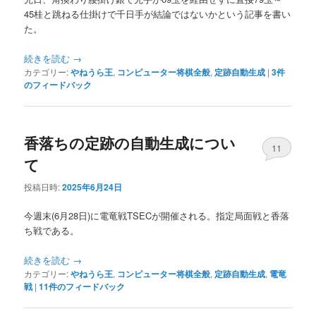
45桂と跳ねる仕掛けで千日手が結論ではないかという記事を書い
た。
続きを読む
→
カテゴリー:
やねうら王
,
コンピューター将棋全般
,
定跡自動生成
|
3
件
のフィードバック
香落ちの定跡の自動生成につい
11
て
投稿日時:
2025年6月24日
今週末(6月28日)に電竜戦TSECが開催される。指定局面戦と香落
ち戦である。
続きを読む
→
カテゴリー:
やねうら王
,
コンピューター将棋全般
,
定跡自動生成
,
電竜
戦
|
11
件のフィードバック