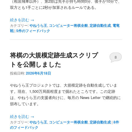
（相居飛車以外）、第2部は先手が持ち時間0分、後手が10分で、
へ
移
双方とも1手ごとに2秒が加算されるルールである。
移
動
続きを読む
→
カテゴリー:
やねうら王
,
コンピューター将棋全般
,
定跡自動生成
,
電竜
動
戦
|
5
件のフィードバック
将棋の大規模定跡生成スクリプ
8
トを公開しました
投稿日時:
2026年6月18日
やねうら王プロジェクトでは、大規模定跡を自動生成していま
す。現在、1,500万局面程度まで掘れたところです。この定跡
は、やねうら王の支援者向けに、毎月の News Letter で継続的に
頒布しています。
続きを読む
→
カテゴリー:
やねうら王
,
コンピューター将棋全般
,
定跡自動生成
|
8
件
のフィードバック