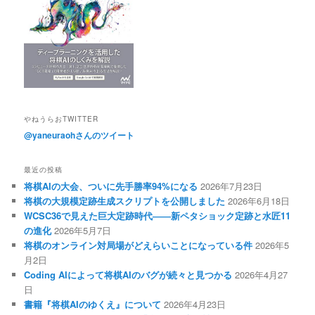
やねうらおTWITTER
@yaneuraohさんのツイート
最近の投稿
将棋AIの大会、ついに先手勝率94%になる
2026年7月23日
将棋の大規模定跡生成スクリプトを公開しました
2026年6月18日
WCSC36で見えた巨大定跡時代――新ペタショック定跡と水匠11
の進化
2026年5月7日
将棋のオンライン対局場がどえらいことになっている件
2026年5
月2日
Coding AIによって将棋AIのバグが続々と見つかる
2026年4月27
日
書籍『将棋AIのゆくえ』について
2026年4月23日