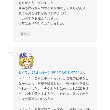
ありがとうございました。
来年も屋根さんのやる気が継続して実りがあり、
私にもおこぼれがありますように。
よいお年をお迎えください。
今年はありがとうございました。
↓
返信
むずでょ（きふわらべ）
2016年1月1日 07:56
より:
（＾ｑ＾）去年は半年ぐらいしか会社の仕事をし
なかった☆ 財布を紛失したり、転用番号を尋ね
られたりした。 今やわたしは外に出れば出るほ
ど お金を落とすようだ。 他の人に取ってわた
しは七福神なのだろう☆
（＾～＾）囲碁プログラムやるし、やねうら王mini