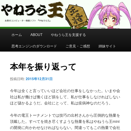
コンピューター将棋 やねうら王 公式サイト
やねうら王 公式サイト
メ
ホーム
ABOUT
やねうら王を支援する
メ
イ
ン
思考エンジンのダウンロード
ご意見・ご感想
姉妹サイト
イ
メ
ニ
ン
ュ
本年を振り返って
ー
コ
投稿日時:
2015年12月31日
ン
今年は全くと言っていいほど会社の仕事をしなかった。いまや会
社は私が働けば働くほど損をして、私が仕事をしなければしない
テ
ほど儲かるようだ。会社にとって、私は疫病神なのだろう。
ン
今年の電王トーナメントでは技巧の出村さんから圧倒的な熱量を
頂戴した。すべてを焼き尽くすような熱量を私はやねうら王mini
ツ
の開発に向かわせなければならない。間違ってもこの熱量で会社