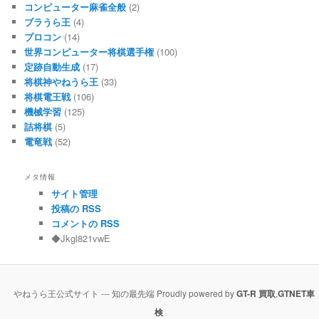
コンピューター麻雀全般
(2)
ブラうら王
(4)
プロコン
(14)
世界コンピューター将棋選手権
(100)
定跡自動生成
(17)
将棋神やねうら王
(33)
将棋電王戦
(106)
機械学習
(125)
詰将棋
(5)
電竜戦
(52)
メタ情報
サイト管理
投稿の RSS
コメントの RSS
◆Jkgl821vwE
やねうら王公式サイト --- 知の最先端 Proudly powered by
GT-R 買取
,
GTNET車
検