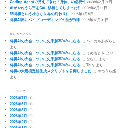
Coding Agentで見えてきた「身体」の必要性
2026年2月21日
AIがやねうら王をC#に移植してしまった件
2026年2月11日
55将棋という小さな世界の終わりに
2026年1月5日
将棋AI界にバイブコーディングの波が到来
2025年12月31日
最近のコメント
将棋AIの大会、ついに先手勝率94%になる
に
バイカルあざらし
より
将棋AIの大会、ついに先手勝率94%になる
に
うめもどき
より
将棋AIの大会、ついに先手勝率94%になる
に
ななし
より
将棋AIの大会、ついに先手勝率94%になる
に
Ta(ry
より
将棋の大規模定跡生成スクリプトを公開しました
に
やねうら嬢
より
アーカイブ
2026年7月
(1)
2026年6月
(1)
2026年5月
(2)
2026年4月
(2)
2026年2月
(2)
2026年1月
(1)