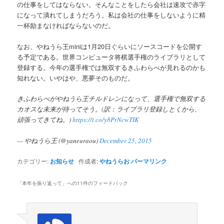
の仕事をしてはならない。そんなことをしたら会社は速攻で赤字
へ
になって潰れてしまうだろう。私は会社の仕事をしないように精
一杯励まなければならないのだ。
移
なお、やねうら王miniは1月20日ぐらいにソースコードを公開す
動
る予定である。世界コンピュータ将棋選手権のライブラリとして
登録する。今年の選手権では無双するきふわらべが見れるのかも
知れない。いやはや、悪夢そのものだ。
きふわらべがやねうら王チルドレンになって、選手権で無双する
カオスな未来が待ってそう。(訳：ライブラリ登録しとくから、
頑張ってきてね。)
https://t.co/y8PrNcwTIK
— やねうら王 (@yaneuraou)
December 25, 2015
カテゴリー:
お知らせ
作成者:
やねうらお
パーマリンク
「
本年を振り返って
」への11件のフィードバック