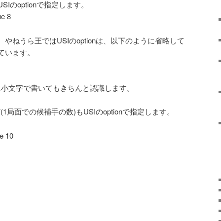
Iのoptionで指定します。
ue 8
やねうら王ではUSIのoptionは、以下のように省略して
ています。
のように小文字で書いてもきちんと認識します。
V(1局面での候補手の数)もUSIのoptionで指定します。
e 10
。