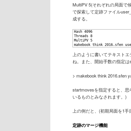
MultiPV 5(それぞれの局面
で探索して定跡ファイルuser
成する。
1
Hash 4096
2
Threads 8
3
MultiPV 5
4
makebook think 2016.sfen us
上のように書いてテキストエ
ね。また、開始手数の指定はsta
> makebook think 2016.sfen y
startmovesを指定する
いるものとみなされます。)
上の例だと、(初期局面を1手
定跡のマージ機能