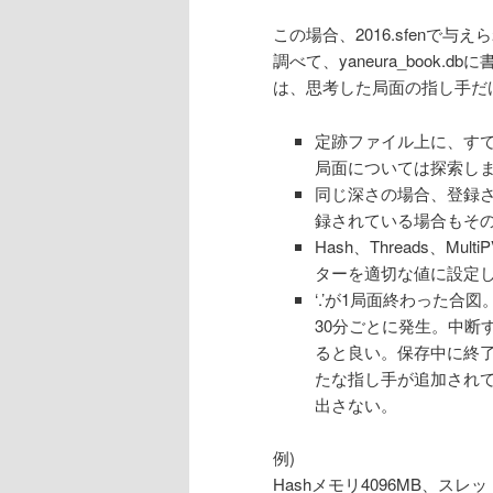
この場合、2016.sfenで与
調べて、yaneura_book.d
は、思考した局面の指し手だ
定跡ファイル上に、す
局面については探索し
同じ深さの場合、登録さ
録されている場合もそ
Hash、Threads、
ターを適切な値に設定
‘.’が1局面終わった合
30分ごとに発生。中断
ると良い。保存中に終
たな指し手が追加されて
出さない。
例)
Hashメモリ4096MB、ス