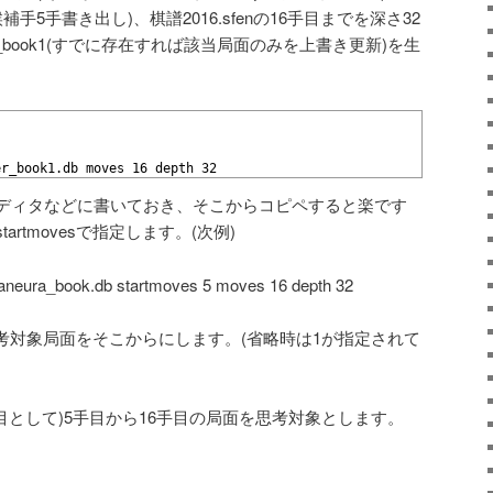
で候補手5手書き出し)、棋譜2016.sfenの16手目までを深さ32
_book1(すでに存在すれば該当局面のみを上書き更新)を生
er_book1.db moves 16 depth 32
ディタなどに書いておき、そこからコピペすると楽です
rtmovesで指定します。(次例)
aneura_book.db startmoves 5 moves 16 depth 32
と、思考対象局面をそこからにします。(省略時は1が指定されて
目として)5手目から16手目の局面を思考対象とします。