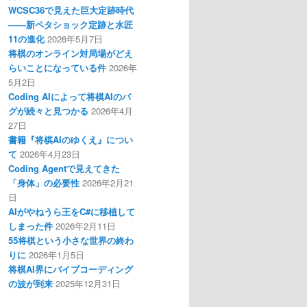
WCSC36で見えた巨大定跡時代
――新ペタショック定跡と水匠
11の進化
2026年5月7日
将棋のオンライン対局場がどえ
らいことになっている件
2026年
5月2日
Coding AIによって将棋AIのバ
グが続々と見つかる
2026年4月
27日
書籍『将棋AIのゆくえ』につい
て
2026年4月23日
Coding Agentで見えてきた
「身体」の必要性
2026年2月21
日
AIがやねうら王をC#に移植して
しまった件
2026年2月11日
55将棋という小さな世界の終わ
りに
2026年1月5日
将棋AI界にバイブコーディング
の波が到来
2025年12月31日