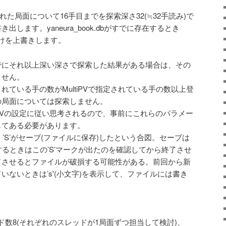
えられた局面について16手目までを探索深さ32(≒32手読み)で
bに書き出します。yaneura_book.dbがすでに存在するとき
けを上書きします。
でにそれ以上深い深さで探索した結果がある場合は、その
ません。
れている手の数がMultiPVで指定されている手の数以上登
の局面については探索しません。
MultiPVの設定に従い思考されるので、事前にこれらのパラメー
してある必要があります。
図。’S’がセーブ(ファイルに保存)したという合図。セーブは
するときはこの’S’マークが出たのを確認してから終了させ
了させるとファイルが破損する可能性がある。前回から新
いないときは’s'(小文字)を表示して、ファイルには書き
レッド数8(それぞれのスレッドが1局面ずつ担当して検討)、