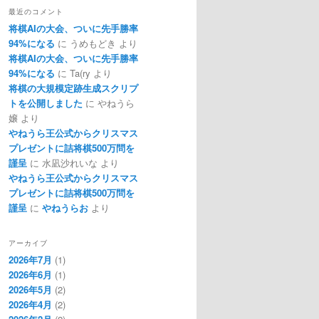
最近のコメント
将棋AIの大会、ついに先手勝率
94%になる
に
うめもどき
より
将棋AIの大会、ついに先手勝率
94%になる
に
Ta(ry
より
将棋の大規模定跡生成スクリプ
トを公開しました
に
やねうら
嬢
より
やねうら王公式からクリスマス
プレゼントに詰将棋500万問を
謹呈
に
水凪沙れいな
より
やねうら王公式からクリスマス
プレゼントに詰将棋500万問を
謹呈
に
やねうらお
より
アーカイブ
2026年7月
(1)
2026年6月
(1)
2026年5月
(2)
2026年4月
(2)