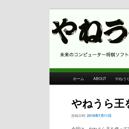
コンピューター将棋 やねうら王
やねうら王 
メ
ホーム
ABOUT
やねう
メ
イ
ン
イ
メ
やねうら王
ニ
ン
ュ
投稿日時:
2016年7月11日
ー
コ
今回は、やねうら王を使って