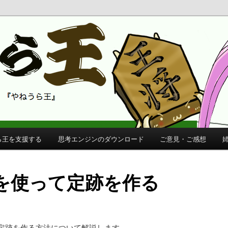
 公式サイト
公式サイト
ら王を支援する
思考エンジンのダウンロード
ご意見・ご感想
を使って定跡を作る
定跡を作る方法について解説します。