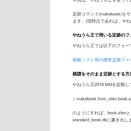
ン
定跡コマンド(makeboo
ます。(現時点であれば、やねう
テ
やねうら王で用いる定跡のフ
ン
やねうら王では以下のフォー
ツ
将棋ソフト用の標準定跡ファ
へ
棋譜をそのまま定跡とする方
移
やねうら王2016 Midを起動
動
> makebook from_sfen book.s
のようにすれば、book.sf
standard_book.dbに書き出