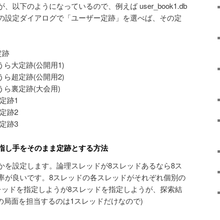
以下のようになっているので、例えば user_book1.db
の設定ダイアログで「ユーザー定跡」を選べば、その定
準定跡
 やねうら大定跡(公開用1)
 やねうら超定跡(公開用2)
 やねうら裏定跡(大会用)
ー定跡1
ー定跡2
ー定跡3
指し手をそのまま定跡とする方法
かを設定します。論理スレッドが8スレッドあるなら8ス
率が良いです。8スレッドの各スレッドがそれぞれ個別の
レッドを指定しようが8スレッドを指定しようが、探索結
の局面を担当するのは1スレッドだけなので)