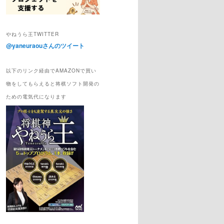
やねうら王TWITTER
@yaneuraouさんのツイート
以下のリンク経由でAMAZONで買い
物をしてもらえると将棋ソフト開発の
ための電気代になります