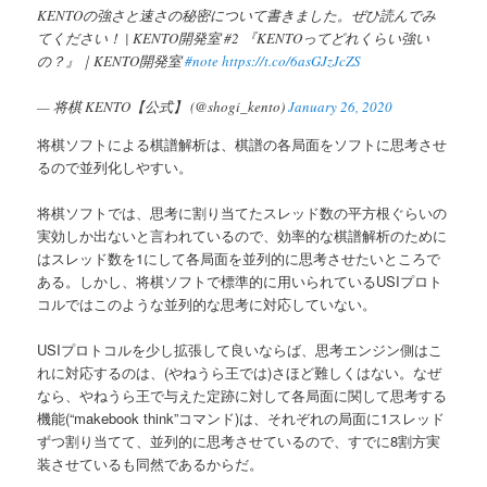
KENTOの強さと速さの秘密について書きました。ぜひ読んでみ
へ
てください！ | KENTO開発室 #2 『KENTOってどれくらい強い
の？』｜KENTO開発室
#note
https://t.co/6asGJzJcZS
移
— 将棋 KENTO【公式】 (@shogi_kento)
January 26, 2020
動
将棋ソフトによる棋譜解析は、棋譜の各局面をソフトに思考させ
るので並列化しやすい。
将棋ソフトでは、思考に割り当てたスレッド数の平方根ぐらいの
実効しか出ないと言われているので、効率的な棋譜解析のために
はスレッド数を1にして各局面を並列的に思考させたいところで
ある。しかし、将棋ソフトで標準的に用いられているUSIプロト
コルではこのような並列的な思考に対応していない。
USIプロトコルを少し拡張して良いならば、思考エンジン側はこ
れに対応するのは、(やねうら王では)さほど難しくはない。なぜ
なら、やねうら王で与えた定跡に対して各局面に関して思考する
機能(“makebook think”コマンド)は、それぞれの局面に1スレッド
ずつ割り当てて、並列的に思考させているので、すでに8割方実
装させているも同然であるからだ。