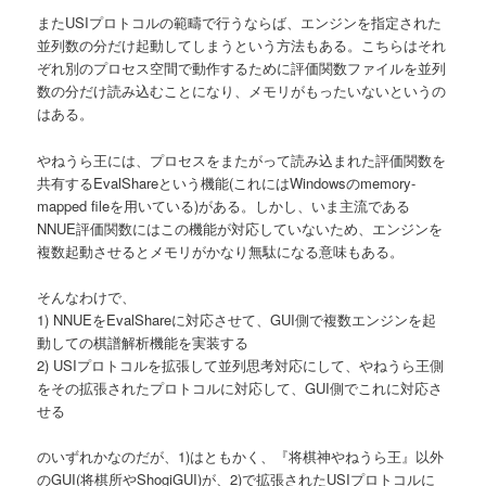
またUSIプロトコルの範疇で行うならば、エンジンを指定された
並列数の分だけ起動してしまうという方法もある。こちらはそれ
ぞれ別のプロセス空間で動作するために評価関数ファイルを並列
数の分だけ読み込むことになり、メモリがもったいないというの
はある。
やねうら王には、プロセスをまたがって読み込まれた評価関数を
共有するEvalShareという機能(これにはWindowsのmemory-
mapped fileを用いている)がある。しかし、いま主流である
NNUE評価関数にはこの機能が対応していないため、エンジンを
複数起動させるとメモリがかなり無駄になる意味もある。
そんなわけで、
1) NNUEをEvalShareに対応させて、GUI側で複数エンジンを起
動しての棋譜解析機能を実装する
2) USIプロトコルを拡張して並列思考対応にして、やねうら王側
をその拡張されたプロトコルに対応して、GUI側でこれに対応さ
せる
のいずれかなのだが、1)はともかく、『将棋神やねうら王』以外
のGUI(将棋所やShogiGUI)が、2)で拡張されたUSIプロトコルに