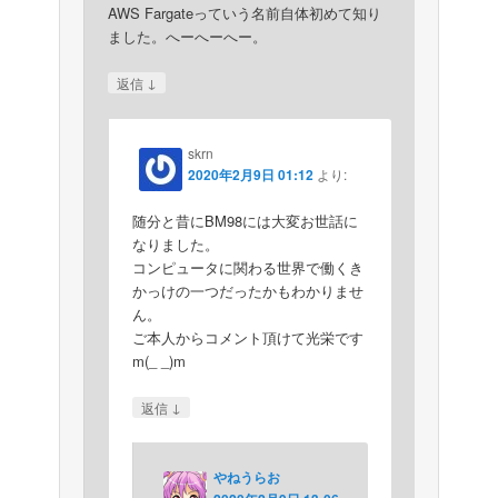
AWS Fargateっていう名前自体初めて知り
ました。へーへーへー。
↓
返信
skrn
2020年2月9日 01:12
より:
随分と昔にBM98には大変お世話に
なりました。
コンピュータに関わる世界で働くき
かっけの一つだったかもわかりませ
ん。
ご本人からコメント頂けて光栄です
m(_ _)m
↓
返信
やねうらお