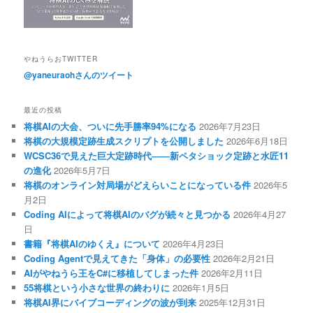
やねうらおTWITTER
@yaneuraohさんのツイート
最近の投稿
将棋AIの大会、ついに先手勝率94%になる
2026年7月23日
将棋の大規模定跡生成スクリプトを公開しました
2026年6月18日
WCSC36で見えた巨大定跡時代――新ペタショック定跡と水匠11
の進化
2026年5月7日
将棋のオンライン対局場がどえらいことになっている件
2026年5
月2日
Coding AIによって将棋AIのバグが続々と見つかる
2026年4月27
日
書籍『将棋AIのゆくえ』について
2026年4月23日
Coding Agentで見えてきた「身体」の必要性
2026年2月21日
AIがやねうら王をC#に移植してしまった件
2026年2月11日
55将棋という小さな世界の終わりに
2026年1月5日
将棋AI界にバイブコーディングの波が到来
2025年12月31日