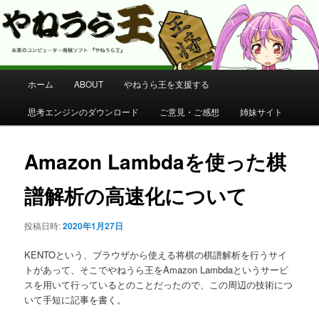
コンピューター将棋 やねうら王 公式サイト
やねうら王 公式サイト
メ
ホーム
ABOUT
やねうら王を支援する
メ
イ
ン
思考エンジンのダウンロード
ご意見・ご感想
姉妹サイト
イ
メ
ニ
ン
ュ
Amazon Lambdaを使った棋
ー
コ
譜解析の高速化について
ン
投稿日時:
2020年1月27日
テ
KENTOという、ブラウザから使える将棋の棋譜解析を行うサイ
ン
トがあって、そこでやねうら王をAmazon Lambdaというサービ
スを用いて行っているとのことだったので、この周辺の技術につ
いて手短に記事を書く。
ツ