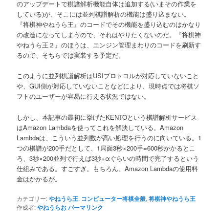
のアップデートで棋譜解析機能自体は追加する(いまその作業を
している)が、そこには並列棋譜解析の機能は盛り込まない。
『将棋神やねうら王』のコードでその機能を盛り込むのはかなり
の改造になってしまうので、それはやりたくないのだ。『将棋神
やねうら王２』のほうは、エンジン管理まわりのコードを刷新す
るので、そちらでは実装する予定だ。
このように並列棋譜解析はUSIプロトコルが対応していないこと
や、GUI側が対応していないことなどにより、現時点では将棋ソ
フトのユーザーが容易に行える状況ではない。
しかし、本記事の最初に挙げたKENTOという棋譜解析サービス
はAmazon Lambdaを使ってこれを解決している。Amazon
Lambdaは、こういう並列数が高い処理を行うのに向いている。1
つの棋譜が200手だとして、1局面3秒×200手=600秒かかるとこ
ろ、3秒×200並列で行えば3秒+αぐらいの時間で完了するという
仕組みである。すごすぎ。もちろん、Amazon Lambdaの使用料
金はかかるが。
カテゴリー:
やねうら王
,
コンピューター将棋全般
,
将棋神やねうら王
作成者:
やねうらお
パーマリンク