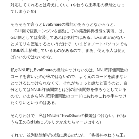
対応してくれるとは考えにくい。(やねうら王専用の機能となっ
てしまうため)
そもそもで言うとEvalShareの機能があろうとなかろうと、
「GUI側で複数エンジンを起動しての棋譜解析機能を実装」は、
GUI側としては実装してあれば便利ではある。EvalShareがない
とメモリを圧迫するというだけで、いまどきノートパソコンでも
16GB以上搭載しているものがあるので、まあ、使える人は使え
ばいいのではないかな。
私がNNUEにEvalShareの機能をつけないのは、NNUE評価関数の
コードを書いたのが私ではないので、よく元のコードを読まない
とつけるにつけられなくて、それがちょっと嫌だと言うのと、自
分としてはNNUE評価関数とは別の評価関数を作ろうとしている
ので、いまさらNNUE評価関数のコードにあれやこれや手をつけ
たくないというのはある。
そんなわけで、私はNNUEにEvalShareの機能はつけない。(やね
うら王のGitHubにプルリクが来たらマージはする)
それで、並列棋譜解析の話に戻るのだが、『将棋神やねうら王』