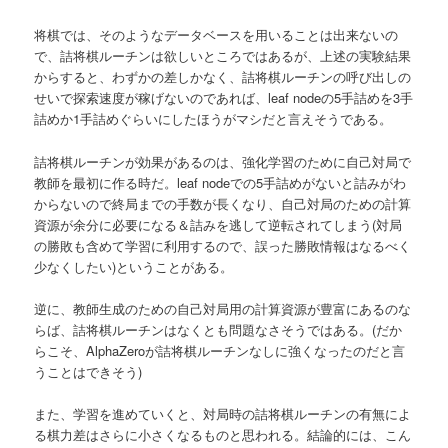
将棋では、そのようなデータベースを用いることは出来ないの
で、詰将棋ルーチンは欲しいところではあるが、上述の実験結果
からすると、わずかの差しかなく、詰将棋ルーチンの呼び出しの
せいで探索速度が稼げないのであれば、leaf nodeの5手詰めを3手
詰めか1手詰めぐらいにしたほうがマシだと言えそうである。
詰将棋ルーチンが効果があるのは、強化学習のために自己対局で
教師を最初に作る時だ。leaf nodeでの5手詰めがないと詰みがわ
からないので終局までの手数が長くなり、自己対局のための計算
資源が余分に必要になる＆詰みを逃して逆転されてしまう(対局
の勝敗も含めて学習に利用するので、誤った勝敗情報はなるべく
少なくしたい)ということがある。
逆に、教師生成のための自己対局用の計算資源が豊富にあるのな
らば、詰将棋ルーチンはなくとも問題なさそうではある。(だか
らこそ、AlphaZeroが詰将棋ルーチンなしに強くなったのだと言
うことはできそう)
また、学習を進めていくと、対局時の詰将棋ルーチンの有無によ
る棋力差はさらに小さくなるものと思われる。結論的には、こん