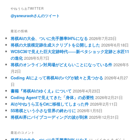
やねうらおTWITTER
@yaneuraohさんのツイート
最近の投稿
将棋AIの大会、ついに先手勝率94%になる
2026年7月23日
将棋の大規模定跡生成スクリプトを公開しました
2026年6月18日
WCSC36で見えた巨大定跡時代――新ペタショック定跡と水匠11
の進化
2026年5月7日
将棋のオンライン対局場がどえらいことになっている件
2026年5
月2日
Coding AIによって将棋AIのバグが続々と見つかる
2026年4月27
日
書籍『将棋AIのゆくえ』について
2026年4月23日
Coding Agentで見えてきた「身体」の必要性
2026年2月21日
AIがやねうら王をC#に移植してしまった件
2026年2月11日
55将棋という小さな世界の終わりに
2026年1月5日
将棋AI界にバイブコーディングの波が到来
2025年12月31日
最近のコメント
将棋AIの大会、ついに先手勝率94%になる
に
バイカルあざらし