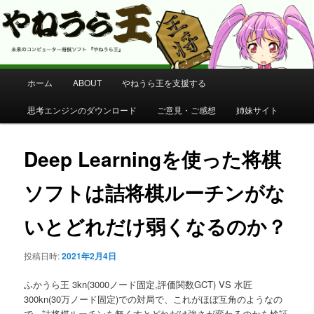
コンピューター将棋 やねうら王 公式サイト
やねうら王 公式サイト
メ
ホーム
ABOUT
やねうら王を支援する
メ
イ
ン
思考エンジンのダウンロード
ご意見・ご感想
姉妹サイト
イ
メ
ニ
ン
ュ
Deep Learningを使った将棋
ー
コ
ソフトは詰将棋ルーチンがな
ン
いとどれだけ弱くなるのか？
テ
投稿日時:
2021年2月4日
ン
ふかうら王 3kn(3000ノード固定,評価関数GCT) VS 水匠
ツ
300kn(30万ノード固定)での対局で、これがほぼ互角のようなの
で、詰将棋ルーチンを無くすとどれだけ強さが変わるのかを検証