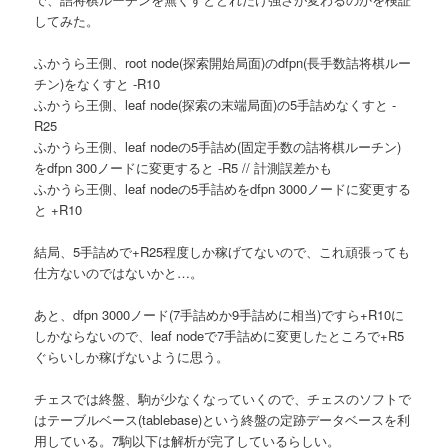
へ
してみた。
移
ふかうら王側、root node(探索開始局面)のdfpn(長手数詰将棋ルー
チン)をなくすと -R10
動
ふかうら王側、leaf node(探索の末端局面)の5手詰めなくすと -
R25
ふかうら王側、leaf nodeの5手詰め(固定手数の詰将棋ルーチン)
をdfpn 300ノードに変更すると -R5 // 計測誤差かも
ふかうら王側、leaf nodeの5手詰めをdfpn 3000ノードに変更する
と +R10
結局、5手詰めで+R25程度しか稼げてないので、これ頑張っても
仕方ないのではないかと…。
あと、dfpn 3000ノード(7手詰めか9手詰めに相当)ですら+R10に
しかならないので、leaf nodeで7手詰めに変更したところで+R5
ぐらいしか稼げないように思う。
チェスでは終盤、駒が少なくなっていくので、チェスのソフトで
はテーブルベース(tablebase)という終盤の定跡データベースを利
用している。7駒以下は解析が完了しているらしい。