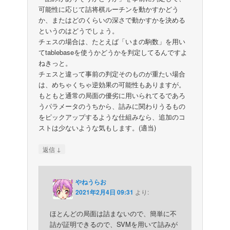
可能性に応じて詰将棋ルーチンを動かすかどう
か、またはどのくらいの深さで動かすかを決める
というのはどうでしょう。
チェスの場合は、たとえば「いまの駒数」を用い
てtablebaseを使うかどうかを判定してるんですよ
ねきっと。
チェスと違って事前の判定そのものが重たい場合
は、めちゃくちゃ逆効果の可能性もありますが。
もともと通常の局面の優劣に用いられてるであろ
うパラメータのうちから、詰みに関わりうるもの
をピックアップするような仕組みなら、追加のコ
ストは少ないような気もします。(適当)
↓
返信
やねうらお
2021年2月4日 09:31
より:
ほとんどの局面は詰まないので、簡単に不
詰が証明できるので、SVMを用いて詰みが