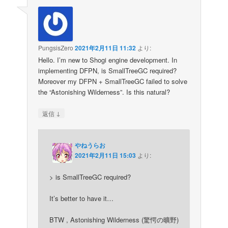
PungsisZero
2021年2月11日 11:32
より:
Hello. I’m new to Shogi engine development. In
implementing DFPN, is SmallTreeGC required?
Moreover my DFPN + SmallTreeGC failed to solve
the “Astonishing Wilderness”. Is this natural?
↓
返信
やねうらお
2021年2月11日 15:03
より:
> is SmallTreeGC required?
It’s better to have it…
BTW , Astonishing Wilderness (驚愕の曠野)