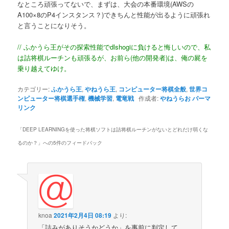
なところ頑張ってないで、まずは、大会の本番環境(AWSの
A100×8のP4インスタンス？)できちんと性能が出るように頑張れ
と言うことになりそう。
// ふかうら王がその探索性能でdlshogiに負けると悔しいので、私
は詰将棋ルーチンも頑張るが、お前ら(他の開発者)は、俺の屍を
乗り越えてゆけ。
カテゴリー:
ふかうら王
,
やねうら王
,
コンピューター将棋全般
,
世界コ
ンピューター将棋選手権
,
機械学習
,
電竜戦
作成者:
やねうらお
パーマ
リンク
「
DEEP LEARNINGを使った将棋ソフトは詰将棋ルーチンがないとどれだけ弱くな
るのか？
」への5件のフィードバック
knoa
2021年2月4日 08:19
より:
「詰みがありそうかどうか」を事前に判定して、