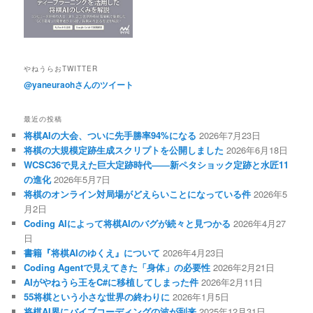
やねうらおTWITTER
@yaneuraohさんのツイート
最近の投稿
将棋AIの大会、ついに先手勝率94%になる
2026年7月23日
将棋の大規模定跡生成スクリプトを公開しました
2026年6月18日
WCSC36で見えた巨大定跡時代――新ペタショック定跡と水匠11
の進化
2026年5月7日
将棋のオンライン対局場がどえらいことになっている件
2026年5
月2日
Coding AIによって将棋AIのバグが続々と見つかる
2026年4月27
日
書籍『将棋AIのゆくえ』について
2026年4月23日
Coding Agentで見えてきた「身体」の必要性
2026年2月21日
AIがやねうら王をC#に移植してしまった件
2026年2月11日
55将棋という小さな世界の終わりに
2026年1月5日
将棋AI界にバイブコーディングの波が到来
2025年12月31日