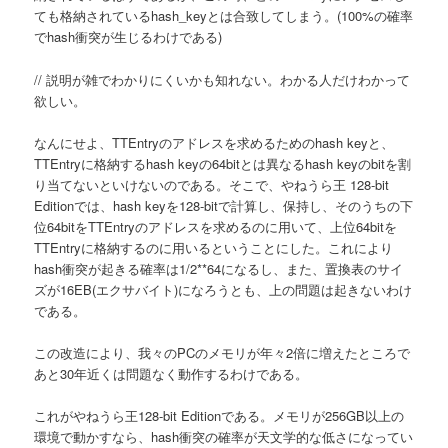
ても格納されているhash_keyとは合致してしまう。(100%の確率
でhash衝突が生じるわけである)
// 説明が雑でわかりにくいかも知れない。わかる人だけわかって
欲しい。
なんにせよ、TTEntryのアドレスを求めるためのhash keyと、
TTEntryに格納するhash keyの64bitとは異なるhash keyのbitを割
り当てないといけないのである。そこで、やねうら王 128-bit
Editionでは、hash keyを128-bitで計算し、保持し、そのうちの下
位64bitをTTEntryのアドレスを求めるのに用いて、上位64bitを
TTEntryに格納するのに用いるということにした。これにより
hash衝突が起きる確率は1/2**64になるし、また、置換表のサイ
ズが16EB(エクサバイト)になろうとも、上の問題は起きないわけ
である。
この改造により、我々のPCのメモリが年々2倍に増えたところで
あと30年近くは問題なく動作するわけである。
これがやねうら王128-bit Editionである。メモリが256GB以上の
環境で動かすなら、hash衝突の確率が天文学的な低さになってい