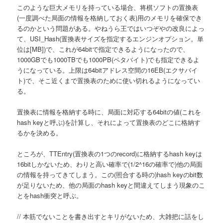
このような巨大メモリを持っている場合、将棋ソフトの置換表
へ
(一度調べた局面の情報を格納しておく表)用のメモリを確保でき
るのかという問題がある。やねうら王ではいつぞやの改良によっ
移
て、USI_Hash(置換表サイズを指定するエンジンオプション。単
位は[MB])で、これが64bitで指定できるようになったので、
動
1000GBでも1000TBでも1000PB(ペタバイト)でも指定できるよ
うになっている。上限は64bitアドレス空間の16EB(エクサバイ
ト)で、そこ近くまで置換表のために使い切れるようになってい
る。
置換表に情報を格納する時に、局面に対応する64bitの値(これを
hash keyと呼ぶ)を計算し、それによって置換表のどこに格納す
るかを決める。
ところが、TTEntry(置換表の1つのrecord)に格納するhash keyは
16bitしかないため、わりと高い確率で(1/2^16の確率で)他の局面
の情報を持ってきてしまう。この(照合する時の)hash keyのbit数
が足りないため、他の局面のhash keyと間違えてしまう現象のこ
とをhash衝突と呼ぶ。
// 本筋でないことを書き出すとキリがないため、大雑把に話をし