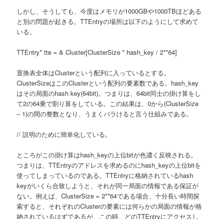
しかし、そうしても、今度はメモリが1000GBや1000TBほどある
と別の問題が起きる。TTEntryの場所は以下のようにして求めて
いる。
TTEntry* tte = & Cluster[ClusterSize * hash_key / 2**64]
置換表全体はClusterという配列に入っているとする。
ClusterSizeはこのClusterという配列の要素数である。hash_key
はその局面のhash key(64bit)。つまりは、64bit同士の掛け算をし
て2の64乗で割り算をしている。この結果は、0から(ClusterSize
– 1)の間の整数となり、うまくバラけると言う仕組みである。
// 説明のために簡単化している。
ところがこの掛け算はhash_keyの上位bitが色濃く反映される。
つまりは、TTEntryのアドレスを求めるのにhash_keyの上位bitを
使ってしまっているのである。TTEntryに格納されているhash
keyがいくら合致しようと、それが同一局面の情報である保証が
ない。例えば、ClusterSize = 2**64である場合、十分長い時間探
索すると、それぞれのClusterの要素には何らかの局面の情報が格
納されているはずであるが、この時、どのTTEntryにアクセスし