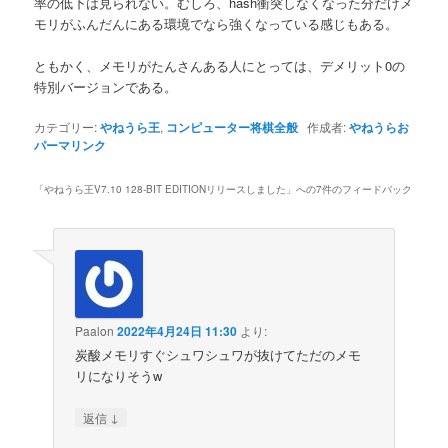
率の低下は見られない。むしろ、hash衝突しなくなった分だけメ
モリがふんだんにある環境でなら強くなっている感じもある。
ともかく、メモリがたんさんある人にとっては、デメリット0の
特別バージョンである。
カテゴリー:
やねうら王
,
コンピューター将棋全般
作成者:
やねうらお
パーマリンク
「
やねうら王V7.10 128-BIT EDITIONリリースしました
」への7件のフィードバック
Paalon
2022年4月24日 11:30
より:
炭酸メモリすぐシュワシュワが抜けてただのメモ
リになりそうw
↓
返信