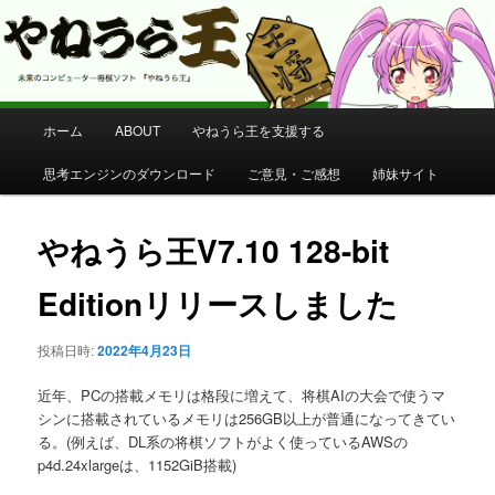
コンピューター将棋 やねうら王 公式サイト
やねうら王 公式サイト
メ
ホーム
ABOUT
やねうら王を支援する
メ
イ
ン
思考エンジンのダウンロード
ご意見・ご感想
姉妹サイト
イ
メ
ニ
ン
ュ
やねうら王V7.10 128-bit
ー
コ
Editionリリースしました
ン
投稿日時:
2022年4月23日
テ
近年、PCの搭載メモリは格段に増えて、将棋AIの大会で使うマ
ン
シンに搭載されているメモリは256GB以上が普通になってきてい
る。(例えば、DL系の将棋ソフトがよく使っているAWSの
p4d.24xlargeは、1152GiB搭載)
ツ