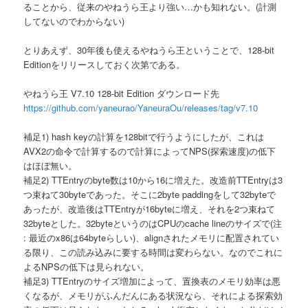
ることから、従来のやねうら王より強い…かも知れない。(計測
してないのでわからない)
とりあえず、30年後も使えるやねうら王ということで、128-bit
Editionをリリースしておく次第である。
やねうら王 V7.10 128-bit Edition ダウンロード先
https://github.com/yaneurao/YaneuraOu/releases/tag/v7.10
補足1) hash keyの計算を128bitで行うようにしたが、これは
AVX2の命令で計算するので計算によってNPS(探索速度)の低下
はほぼ無い。
補足2) TTEntryのbyte数は10から16に増えた。改造前TTEntryは3
つ束ねて30byteであった。そこに2byte paddingをして32byteで
あったが、改造後はTTEntryが16byteに増え、それを2つ束ねて
32byteとした。32byteというのはCPUのcache lineのサイズで(注
: 最近のx86は64byteらしい)、alignされたメモリに配置されてい
る限り、この読み込みに要する時間は変わらない。なのでこれに
よるNPSの低下は見られない。
補足3) TTEntryのサイズ増加によって、置換表のメモリ効率は悪
くなるが、メモリがふんだんにある状況なら、それによる探索効