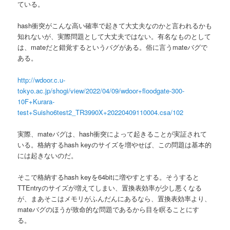
ている。
hash衝突がこんな高い確率で起きて大丈夫なのかと言われるかも
知れないが、実際問題として大丈夫ではない。有名なものとして
は、mateだと錯覚するというバグがある。俗に言うmateバグで
ある。
http://wdoor.c.u-
tokyo.ac.jp/shogi/view/2022/04/09/wdoor+floodgate-300-
10F+Kurara-
test+Suisho6test2_TR3990X+20220409110004.csa/102
実際、mateバグは、hash衝突によって起きることが実証されて
いる。格納するhash keyのサイズを増やせば、この問題は基本的
には起きないのだ。
そこで格納するhash keyを64bitに増やすとする。そうすると
TTEntryのサイズが増えてしまい、置換表効率が少し悪くなる
が、まあそこはメモリがふんだんにあるなら、置換表効率より、
mateバグのほうが致命的な問題であるから目を瞑ることにす
る。