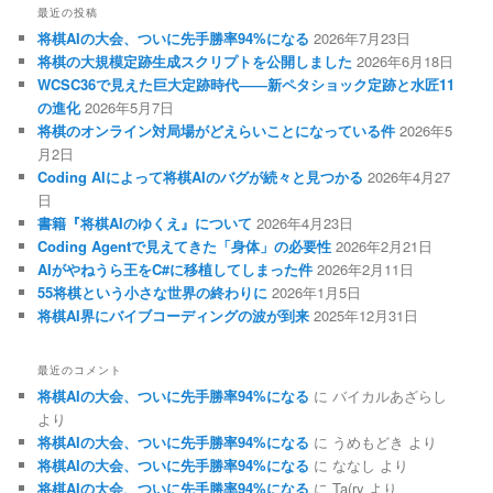
最近の投稿
将棋AIの大会、ついに先手勝率94%になる
2026年7月23日
将棋の大規模定跡生成スクリプトを公開しました
2026年6月18日
WCSC36で見えた巨大定跡時代――新ペタショック定跡と水匠11
の進化
2026年5月7日
将棋のオンライン対局場がどえらいことになっている件
2026年5
月2日
Coding AIによって将棋AIのバグが続々と見つかる
2026年4月27
日
書籍『将棋AIのゆくえ』について
2026年4月23日
Coding Agentで見えてきた「身体」の必要性
2026年2月21日
AIがやねうら王をC#に移植してしまった件
2026年2月11日
55将棋という小さな世界の終わりに
2026年1月5日
将棋AI界にバイブコーディングの波が到来
2025年12月31日
最近のコメント
将棋AIの大会、ついに先手勝率94%になる
に
バイカルあざらし
より
将棋AIの大会、ついに先手勝率94%になる
に
うめもどき
より
将棋AIの大会、ついに先手勝率94%になる
に
ななし
より
将棋AIの大会、ついに先手勝率94%になる
に
Ta(ry
より