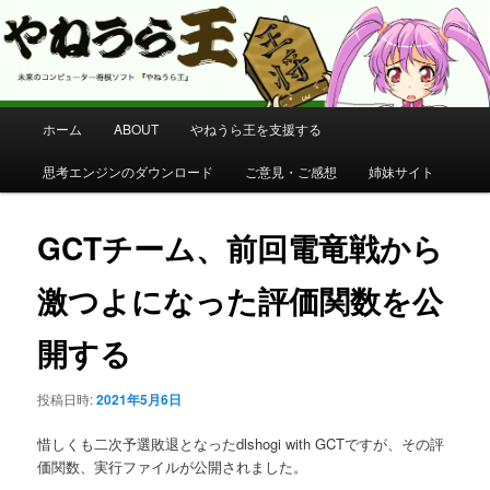
コンピューター将棋 やねうら王 公式サイト
やねうら王 公式サイト
メ
ホーム
ABOUT
やねうら王を支援する
メ
イ
ン
思考エンジンのダウンロード
ご意見・ご感想
姉妹サイト
イ
メ
ニ
ン
ュ
GCTチーム、前回電竜戦から
ー
コ
激つよになった評価関数を公
ン
開する
テ
投稿日時:
2021年5月6日
ン
惜しくも二次予選敗退となったdlshogi with GCTですが、その評
ツ
価関数、実行ファイルが公開されました。