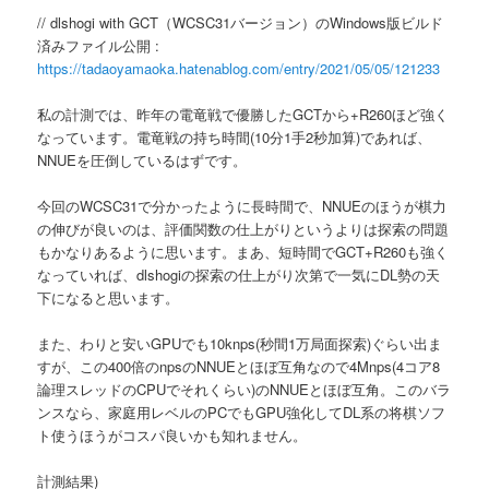
へ
// dlshogi with GCT（WCSC31バージョン）のWindows版ビルド
済みファイル公開 :
移
https://tadaoyamaoka.hatenablog.com/entry/2021/05/05/121233
動
私の計測では、昨年の電竜戦で優勝したGCTから+R260ほど強く
なっています。電竜戦の持ち時間(10分1手2秒加算)であれば、
NNUEを圧倒しているはずです。
今回のWCSC31で分かったように長時間で、NNUEのほうが棋力
の伸びが良いのは、評価関数の仕上がりというよりは探索の問題
もかなりあるように思います。まあ、短時間でGCT+R260も強く
なっていれば、dlshogiの探索の仕上がり次第で一気にDL勢の天
下になると思います。
また、わりと安いGPUでも10knps(秒間1万局面探索)ぐらい出ま
すが、この400倍のnpsのNNUEとほぼ互角なので4Mnps(4コア8
論理スレッドのCPUでそれくらい)のNNUEとほぼ互角。このバラ
ンスなら、家庭用レベルのPCでもGPU強化してDL系の将棋ソフ
ト使うほうがコスパ良いかも知れません。
計測結果)