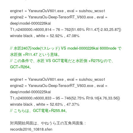
engine1 = YaneuraOuV601.exe , eval = suishou_wcso1
engine2 = YaneuraOu-Deep-TensorRT_V603.exe , eval =
deep\model-0000226kai
T1,n2400000.n6000,814 – 76 – 762(51.65% R11.47[-2.93,25.87])
winrate black , white = 52.92% , 47.08%
// 水匠240万node(1スレッド) VS model-0000226kai 6000node で
水匠側 +R11.47 という意味。
// この条件で、水匠 VS GCT電竜だと水匠側 +R275なので、
GCT+R264。
engine1 = YaneuraOuV601.exe , eval = suishou_wcso1
engine2 = YaneuraOu-Deep-TensorRT_V603.exe , eval =
deep\model-0000225kai
T1,n2400000.n6000,833 – 95 – 746(52.75% R19.16[4.76,33.56])
winrate black , white = 52.63% , 47.37%
// こちらは、GCT電竜+R255.84。
対局開始局面は、やねうら王の互角局面集 :
records2016_10818.sfen