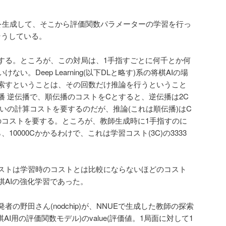
)を生成して、そこから評価関数パラメーターの学習を行っ
もそうしている。
する。ところが、この対局は、1手指すごとに何千とか何
い。Deep Learning(以下DLと略す)系の将棋AIの場
索すということは、その回数だけ推論を行うということ
播 逆伝播で、順伝播のコストをCとすると、逆伝播は2C
いの計算コストを要するのだが、推論(これは順伝播)はC
のコストを要する。ところが、教師生成時に1手指すのに
10000Cかかるわけで、これは学習コスト(3C)の3333
ストは学習時のコストとは比較にならないほどのコスト
棋AIの強化学習であった。
の野田さん(nodchip)が、NNUEで生成した教師の探索
AI用の評価関数モデル)のvalue(評価値。1局面に対して1