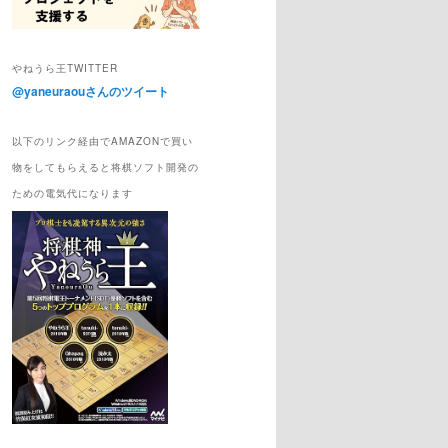
やねうら王TWITTER
@yaneuraouさんのツイート
以下のリンク経由でAMAZONで買い
物をしてもらえると将棋ソフト開発の
ための電気代になります