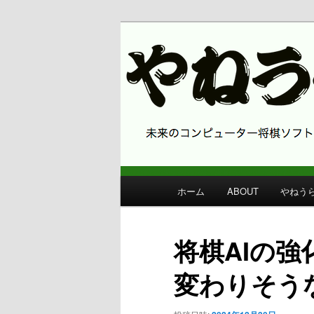
コンピューター将棋 やねうら王
やねうら王 
メ
ホーム
ABOUT
やねう
メ
イ
ン
イ
メ
将棋AIの
ニ
ン
ュ
変わりそう
ー
コ