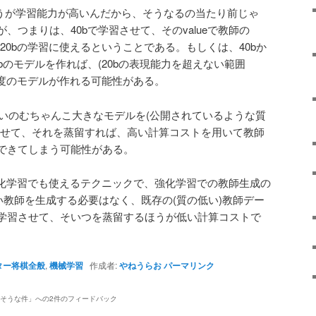
bのほうが学習能力が高いんだから、そうなるの当たり前じゃ
、つまりは、40bで学習させて、そのvalueで教師の
、20bの学習に使えるということである。もしくは、40bか
bのモデルを作れば、(20bの表現能力を超えない範囲
程度のモデルが作れる可能性がある。
らいのむちゃんこ大きなモデルを(公開されているような質
させて、それを蒸留すれば、高い計算コストを用いて教師
できてしまう可能性がある。
強化学習でも使えるテクニックで、強化学習での教師生成の
い教師を生成する必要はなく、既存の(質の低い)教師デー
学習させて、そいつを蒸留するほうが低い計算コストで
ター将棋全般
,
機械学習
作成者:
やねうらお
パーマリンク
りそうな件
」への2件のフィードバック