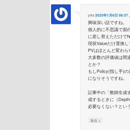
yrks
2025年1月6日 08:37
興味深い話ですね。
個人的に不思議で面白い
に差し替えただけでN
現状Valueだけ置
PVはほとんど変わら
大多数の評価値は間
とか？
もしPolicy(指し
になりそうですね。
記事中の「教師生成
成するときに（Depth
必要なくない？とい
↓
返信