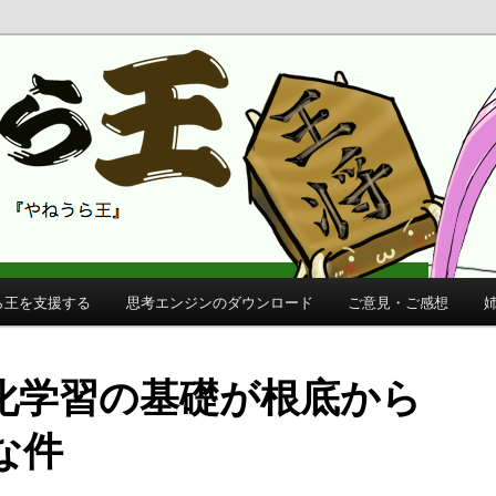
 公式サイト
公式サイト
ら王を支援する
思考エンジンのダウンロード
ご意見・ご感想
強化学習の基礎が根底から
な件