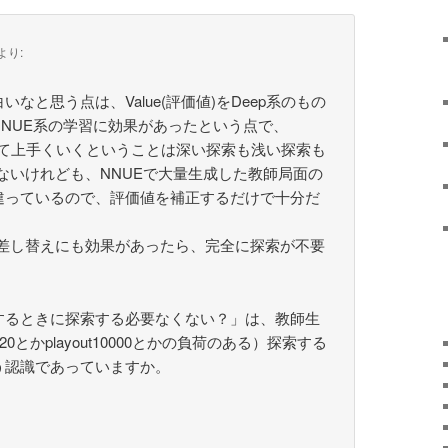
より:
なと思う点は、Value(評価値)をDeep系のもの
NUE系の学習に効果があったという点で、
換して上手くいくということは深い探索も浅い探索も
ないけれども、NNUEで大量生成した教師局面の
違っているので、評価値を補正するだけで十分だ
手)の差し替えにも効果があったら、完全に探索が不要
するときに探索する必要なくない？」は、教師生
20とかplayout10000とかの負荷のある）探索する
う認識であっていますか。