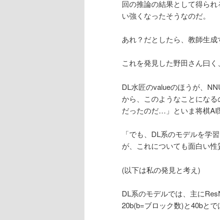
回の推論の結果として得られる
い強くなったそうなのだ。
あれ？だとしたら、教師生成
これを発見した野田さん曰く
DL水匠のvalueのほうが、
から、このようなことになる
だったのだ…」といま将棋A
「でも、DL系のモデルを学
が、これについても面白い性
(以下は私の発見と考え)
DL系のモデルでは、主にRe
20b(b=ブロック数)と40bと