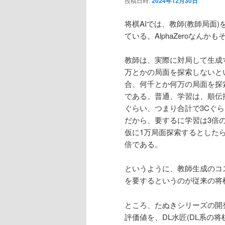
投稿日時:
2024年12月30日
ン
将棋AIでは、教師(教師局面
ている。AlphaZeroなんか
テ
教師は、実際に対局して生成
ン
万とかの局面を探索しないといけな
合、何千とか何万の局面を探
ツ
である。普通、学習は、順伝
ぐらい、つまり合計で3Cぐら
へ
だから、要するに学習は3倍
仮に1万局面探索するとしたら、
移
倍である。
動
というように、教師生成のコ
を要するというのが従来の将
ところ、たぬきシリーズの開発者
評価値を、DL水匠(DL系の将棋