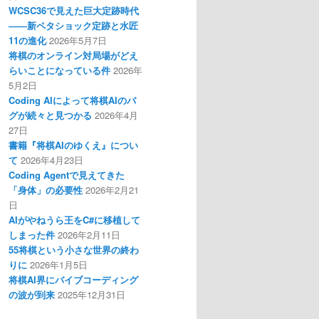
WCSC36で見えた巨大定跡時代
――新ペタショック定跡と水匠
11の進化
2026年5月7日
将棋のオンライン対局場がどえ
らいことになっている件
2026年
5月2日
Coding AIによって将棋AIのバ
グが続々と見つかる
2026年4月
27日
書籍『将棋AIのゆくえ』につい
て
2026年4月23日
Coding Agentで見えてきた
「身体」の必要性
2026年2月21
日
AIがやねうら王をC#に移植して
しまった件
2026年2月11日
55将棋という小さな世界の終わ
りに
2026年1月5日
将棋AI界にバイブコーディング
の波が到来
2025年12月31日