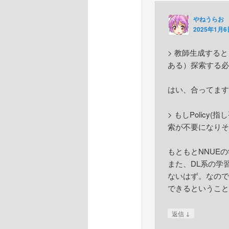
やねうらお
2025年1月6日
> 教師生成するときに
ある）探索する必
はい、合ってます
> もしPolic
索が不要になりそ
もともとNNUE
また、DL系の学習
ないはず。なので
できるということ
↓
返信