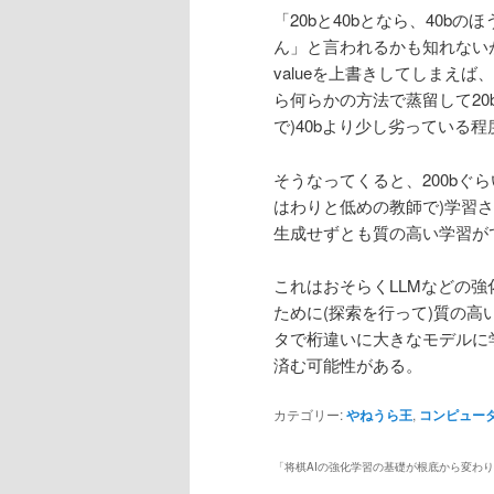
「20bと40bとなら、40
ん」と言われるかも知れないが
valueを上書きしてしまえば
ら何らかの方法で蒸留して20
で)40bより少し劣っている
そうなってくると、200bぐ
はわりと低めの教師で)学習
生成せずとも質の高い学習が
これはおそらくLLMなどの
ために(探索を行って)質の高
タで桁違いに大きなモデルに
済む可能性がある。
カテゴリー:
やねうら王
,
コンピュー
「
将棋AIの強化学習の基礎が根底から変わ