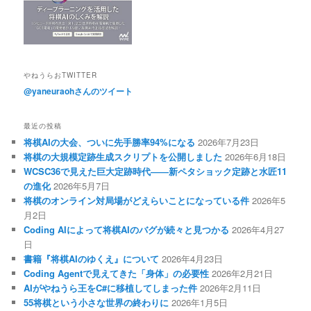
やねうらおTWITTER
@yaneuraohさんのツイート
最近の投稿
将棋AIの大会、ついに先手勝率94%になる
2026年7月23日
将棋の大規模定跡生成スクリプトを公開しました
2026年6月18日
WCSC36で見えた巨大定跡時代――新ペタショック定跡と水匠11
の進化
2026年5月7日
将棋のオンライン対局場がどえらいことになっている件
2026年5
月2日
Coding AIによって将棋AIのバグが続々と見つかる
2026年4月27
日
書籍『将棋AIのゆくえ』について
2026年4月23日
Coding Agentで見えてきた「身体」の必要性
2026年2月21日
AIがやねうら王をC#に移植してしまった件
2026年2月11日
55将棋という小さな世界の終わりに
2026年1月5日