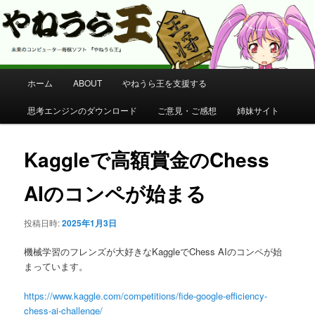
コンピューター将棋 やねうら王 公式サイト
やねうら王 公式サイト
メ
ホーム
ABOUT
やねうら王を支援する
メ
イ
ン
思考エンジンのダウンロード
ご意見・ご感想
姉妹サイト
イ
メ
ニ
ン
ュ
Kaggleで高額賞金のChess
ー
コ
AIのコンペが始まる
ン
投稿日時:
2025年1月3日
テ
機械学習のフレンズが大好きなKaggleでChess AIのコンペが始
ン
まっています。
https://www.kaggle.com/competitions/fide-google-efficiency-
ツ
chess-ai-challenge/