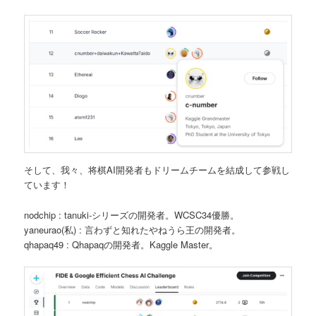
そして、我々、将棋AI開発者もドリームチームを結成して参戦し
ています！
nodchip : tanuki-シリーズの開発者。WCSC34優勝。
yaneurao(私) : 言わずと知れたやねうら王の開発者。
qhapaq49 : Qhapaqの開発者。Kaggle Master。