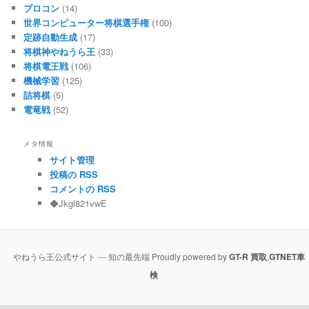
プロコン
(14)
世界コンピューター将棋選手権
(100)
定跡自動生成
(17)
将棋神やねうら王
(33)
将棋電王戦
(106)
機械学習
(125)
詰将棋
(5)
電竜戦
(52)
メタ情報
サイト管理
投稿の RSS
コメントの RSS
◆Jkgl821vwE
やねうら王公式サイト --- 知の最先端 Proudly powered by
GT-R 買取
,
GTNET車
検