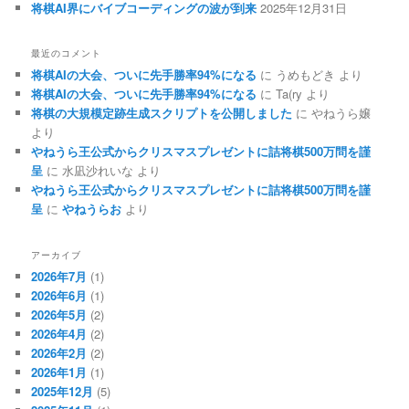
将棋AI界にバイブコーディングの波が到来
2025年12月31日
最近のコメント
将棋AIの大会、ついに先手勝率94%になる
に
うめもどき
より
将棋AIの大会、ついに先手勝率94%になる
に
Ta(ry
より
将棋の大規模定跡生成スクリプトを公開しました
に
やねうら嬢
より
やねうら王公式からクリスマスプレゼントに詰将棋500万問を謹
呈
に
水凪沙れいな
より
やねうら王公式からクリスマスプレゼントに詰将棋500万問を謹
呈
に
やねうらお
より
アーカイブ
2026年7月
(1)
2026年6月
(1)
2026年5月
(2)
2026年4月
(2)
2026年2月
(2)
2026年1月
(1)
2025年12月
(5)